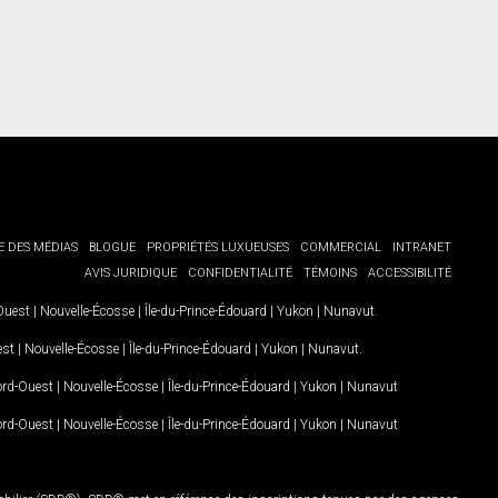
E DES MÉDIAS
BLOGUE
PROPRIÉTÉS LUXUEUSES
COMMERCIAL
INTRANET
AVIS JURIDIQUE
CONFIDENTIALITÉ
TÉMOINS
ACCESSIBILITÉ
-Ouest
|
Nouvelle-Écosse
|
Île-du-Prince-Édouard
|
Yukon
|
Nunavut
.
est
|
Nouvelle-Écosse
|
Île-du-Prince-Édouard
|
Yukon
|
Nunavut
.
Nord-Ouest
|
Nouvelle-Écosse
|
Île-du-Prince-Édouard
|
Yukon
|
Nunavut
Nord-Ouest
|
Nouvelle-Écosse
|
Île-du-Prince-Édouard
|
Yukon
|
Nunavut