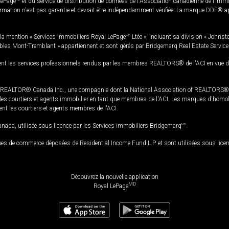
LePage
et du service de distribution de données de l'Association canadienne de l’im
rmation n'est pas garantie et devrait être indépendamment vérifiée. La marque DDF® appa
la mention « Services immobiliers Royal LePage
MD
Ltée », incluant sa division « Johnst
bles Mont-Tremblant » appartiennent et sont gérés par Bridgemarq Real Estate Servic
 les services professionnels rendus par les membres REALTORS® de l'ACI en vue de l'a
TOR® Canada Inc., une compagnie dont la National Association of REALTORS® et l'
s courtiers et agents immobilier en tant que membres de l'ACI. Les marques d'homolog
ssent les courtiers et agents membres de l'ACI.
da, utilisée sous licence par les Services immobiliers Bridgemarq
MD
.
s de commerce déposées de Residential Income Fund L.P. et sont utilisées sous lice
Découvrez la nouvelle application
MD
Royal LePage