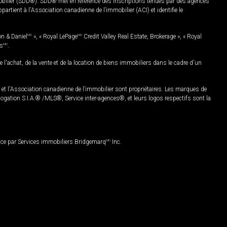
mobilier (SDD®). SDD® met en référence des inscriptions tenues par des agences
rtient à l'Association canadienne de l’immobilier (ACI) et identifie le
on & Daniel
MD
», « Royal LePage
MD
Credit Valley Real Estate, Brokerage », « Royal
es
MD
.
chat, de la vente et de la location de biens immobiliers dans le cadre d'un
Association canadienne de l’immobilier sont propriétaires. Les marques de
ation S.I.A.® /MLS®, Service inter-agences®, et leurs logos respectifs sont la
nce par Services immobiliers Bridgemarq
MD
Inc.