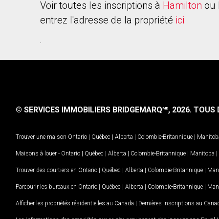
Voir toutes les inscriptions à
Hamilton
ou 
entrez l'adresse de la propriété
ici
.
© SERVICES IMMOBILIERS BRIDGEMARQ
, 2026.
TOUS D
MD
Trouver une maison
Ontario
|
Québec
|
Alberta
|
Colombie-Britannique
|
Manitob
Maisons à louer -
Ontario
|
Québec
|
Alberta
|
Colombie-Britannique
|
Manitoba
|
Trouver des courtiers en
Ontario
|
Québec
|
Alberta
|
Colombie-Britannique
|
Man
Parcourir les bureaux en
Ontario
|
Québec
|
Alberta
|
Colombie-Britannique
|
Man
Afficher les propriétés résidentielles au Canada
|
Dernières inscriptions au Cana