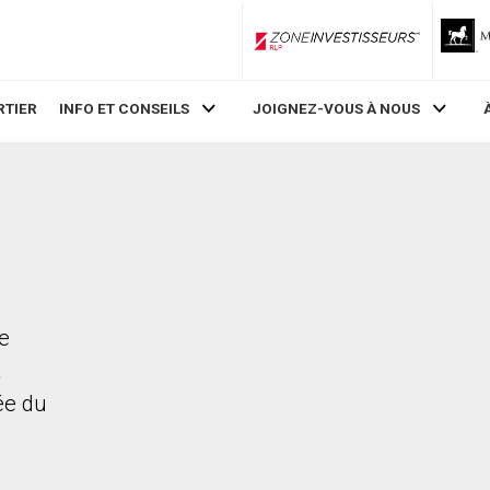
ZoneInvestisseurs RLP
RTIER
INFO ET CONSEILS
JOIGNEZ-VOUS À NOUS
ne
a
rée du