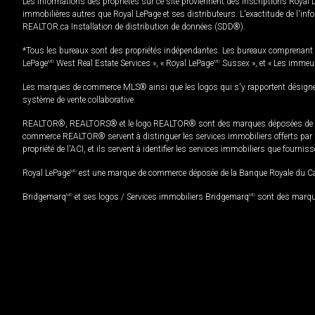
Les informations des propriétés sur ce site proviennent des inscriptions Royal 
immobilières autres que Royal LePage et ses distributeurs. L'exactitude de l'info
REALTOR.ca Installation de distribution de données (SDD®).
*Tous les bureaux sont des propriétés indépendantes. Les bureaux comprenant 
LePage
MD
West Real Estate Services », « Royal LePage
MD
Sussex », et « Les immeu
Les marques de commerce MLS® ainsi que les logos qui s'y rapportent désignent
système de vente collaborative.
REALTOR®, REALTORS® et le logo REALTOR® sont des marques déposées de REAL
commerce REALTOR® servent à distinguer les services immobiliers offerts par le
propriété de l'ACI, et ils servent à identifier les services immobiliers que fourni
Royal LePage
MD
est une marque de commerce déposée de la Banque Royale du Cana
Bridgemarq
MD
et ses logos / Services immobiliers Bridgemarq
MD
sont des marque