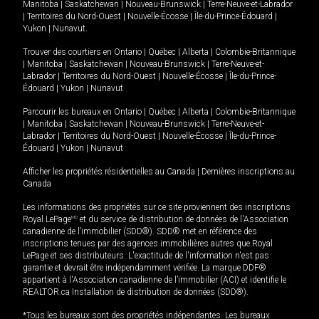
Manitoba
|
Saskatchewan
|
Nouveau-Brunswick
|
Terre-Neuve-et-Labrador
|
Territoires du Nord-Ouest
|
Nouvelle-Écosse
|
Île-du-Prince-Édouard
|
Yukon
|
Nunavut
.
Trouver des courtiers en
Ontario
|
Québec
|
Alberta
|
Colombie-Britannique
|
Manitoba
|
Saskatchewan
|
Nouveau-Brunswick
|
Terre-Neuve-et-
Labrador
|
Territoires du Nord-Ouest
|
Nouvelle-Écosse
|
Île-du-Prince-
Édouard
|
Yukon
|
Nunavut
Parcourir les bureaux en
Ontario
|
Québec
|
Alberta
|
Colombie-Britannique
|
Manitoba
|
Saskatchewan
|
Nouveau-Brunswick
|
Terre-Neuve-et-
Labrador
|
Territoires du Nord-Ouest
|
Nouvelle-Écosse
|
Île-du-Prince-
Édouard
|
Yukon
|
Nunavut
Afficher les propriétés résidentielles au Canada
|
Dernières inscriptions au
Canada
Les informations des propriétés sur ce site proviennent des inscriptions
Royal LePage
MD
et du service de distribution de données de l'Association
canadienne de l’immobilier (SDD®). SDD® met en référence des
inscriptions tenues par des agences immobilières autres que Royal
LePage et ses distributeurs. L'exactitude de l'information n'est pas
garantie et devrait être indépendamment vérifiée. La marque DDF®
appartient à l'Association canadienne de l’immobilier (ACI) et identifie le
REALTOR.ca Installation de distribution de données (SDD®).
*Tous les bureaux sont des propriétés indépendantes. Les bureaux