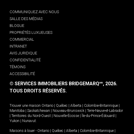
COMMUNIQUEZ AVEC NOUS
SALLE DES MÉDIAS
BLOGUE
PROPRIÉTÉS LUXUEUSES
COMMERCIAL
INTRANET
AVIS JURIDIQUE
CONFIDENTIALITÉ
TÉMOINS
ACCESSIBILITÉ
© SERVICES IMMOBILIERS BRIDGEMARQ
, 2026.
MD
TOUS DROITS RÉSERVÉS.
Trouver une maison
Ontario
|
Québec
|
Alberta
|
Colombie-Britannique
|
Manitoba
|
Saskatchewan
|
Nouveau-Brunswick
|
Terre-Neuve-et-Labrador
|
Territoires du Nord-Ouest
|
Nouvelle-Écosse
|
Île-du-Prince-Édouard
|
Yukon
|
Nunavut
.
Maisons à louer -
Ontario
|
Québec
|
Alberta
|
Colombie-Britannique
|