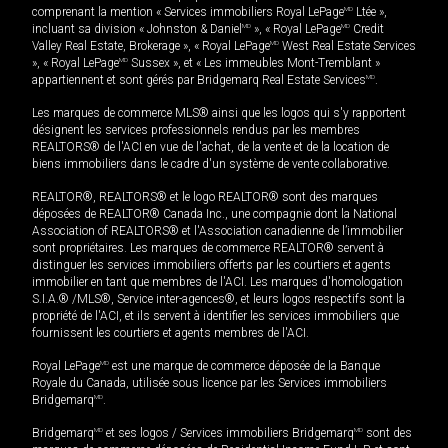
comprenant la mention « Services immobiliers Royal LePage
MD
Ltée »,
incluant sa division « Johnston & Daniel
MD
», « Royal LePage
MD
Credit
Valley Real Estate, Brokerage », « Royal LePage
MD
West Real Estate Services
», « Royal LePage
MD
Sussex », et « Les immeubles Mont-Tremblant »
appartiennent et sont gérés par Bridgemarq Real Estate Services
MD
.
Les marques de commerce MLS® ainsi que les logos qui s'y rapportent
désignent les services professionnels rendus par les membres
REALTORS® de l'ACI en vue de l'achat, de la vente et de la location de
biens immobiliers dans le cadre d'un système de vente collaborative.
REALTOR®, REALTORS® et le logo REALTOR® sont des marques
déposées de REALTOR® Canada Inc., une compagnie dont la National
Association of REALTORS® et l'Association canadienne de l’immobilier
sont propriétaires. Les marques de commerce REALTOR® servent à
distinguer les services immobiliers offerts par les courtiers et agents
immobilier en tant que membres de l'ACI. Les marques d'homologation
S.I.A.® /MLS®, Service inter-agences®, et leurs logos respectifs sont la
propriété de l'ACI, et ils servent à identifier les services immobiliers que
fournissent les courtiers et agents membres de l'ACI.
Royal LePage
MD
est une marque de commerce déposée de la Banque
Royale du Canada, utilisée sous licence par les Services immobiliers
Bridgemarq
MD
.
Bridgemarq
MD
et ses logos / Services immobiliers Bridgemarq
MD
sont des