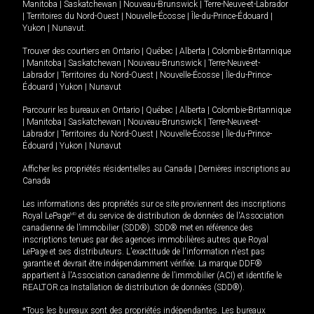
Manitoba
|
Saskatchewan
|
Nouveau-Brunswick
|
Terre-Neuve-et-Labrador
|
Territoires du Nord-Ouest
|
Nouvelle-Écosse
|
Île-du-Prince-Édouard
|
Yukon
|
Nunavut
.
Trouver des courtiers en
Ontario
|
Québec
|
Alberta
|
Colombie-Britannique
|
Manitoba
|
Saskatchewan
|
Nouveau-Brunswick
|
Terre-Neuve-et-
Labrador
|
Territoires du Nord-Ouest
|
Nouvelle-Écosse
|
Île-du-Prince-
Édouard
|
Yukon
|
Nunavut
Parcourir les bureaux en
Ontario
|
Québec
|
Alberta
|
Colombie-Britannique
|
Manitoba
|
Saskatchewan
|
Nouveau-Brunswick
|
Terre-Neuve-et-
Labrador
|
Territoires du Nord-Ouest
|
Nouvelle-Écosse
|
Île-du-Prince-
Édouard
|
Yukon
|
Nunavut
Afficher les propriétés résidentielles au Canada
|
Dernières inscriptions au
Canada
Les informations des propriétés sur ce site proviennent des inscriptions
Royal LePage
MD
et du service de distribution de données de l'Association
canadienne de l’immobilier (SDD®). SDD® met en référence des
inscriptions tenues par des agences immobilières autres que Royal
LePage et ses distributeurs. L'exactitude de l'information n'est pas
garantie et devrait être indépendamment vérifiée. La marque DDF®
appartient à l'Association canadienne de l’immobilier (ACI) et identifie le
REALTOR.ca Installation de distribution de données (SDD®).
*Tous les bureaux sont des propriétés indépendantes. Les bureaux