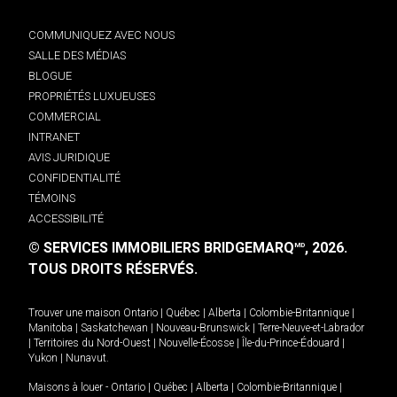
COMMUNIQUEZ AVEC NOUS
SALLE DES MÉDIAS
BLOGUE
PROPRIÉTÉS LUXUEUSES
COMMERCIAL
INTRANET
AVIS JURIDIQUE
CONFIDENTIALITÉ
TÉMOINS
ACCESSIBILITÉ
© SERVICES IMMOBILIERS BRIDGEMARQ
, 2026.
MD
TOUS DROITS RÉSERVÉS.
Trouver une maison
Ontario
|
Québec
|
Alberta
|
Colombie-Britannique
|
Manitoba
|
Saskatchewan
|
Nouveau-Brunswick
|
Terre-Neuve-et-Labrador
|
Territoires du Nord-Ouest
|
Nouvelle-Écosse
|
Île-du-Prince-Édouard
|
Yukon
|
Nunavut
.
Maisons à louer -
Ontario
|
Québec
|
Alberta
|
Colombie-Britannique
|