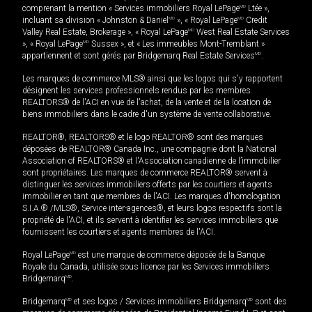
comprenant la mention « Services immobiliers Royal LePage
MD
Ltée »,
incluant sa division « Johnston & Daniel
MD
», « Royal LePage
MD
Credit
Valley Real Estate, Brokerage », « Royal LePage
MD
West Real Estate Services
», « Royal LePage
MD
Sussex », et « Les immeubles Mont-Tremblant »
appartiennent et sont gérés par Bridgemarq Real Estate Services
MD
.
Les marques de commerce MLS® ainsi que les logos qui s'y rapportent
désignent les services professionnels rendus par les membres
REALTORS® de l'ACI en vue de l'achat, de la vente et de la location de
biens immobiliers dans le cadre d'un système de vente collaborative.
REALTOR®, REALTORS® et le logo REALTOR® sont des marques
déposées de REALTOR® Canada Inc., une compagnie dont la National
Association of REALTORS® et l'Association canadienne de l’immobilier
sont propriétaires. Les marques de commerce REALTOR® servent à
distinguer les services immobiliers offerts par les courtiers et agents
immobilier en tant que membres de l'ACI. Les marques d'homologation
S.I.A.® /MLS®, Service inter-agences®, et leurs logos respectifs sont la
propriété de l'ACI, et ils servent à identifier les services immobiliers que
fournissent les courtiers et agents membres de l'ACI.
Royal LePage
MD
est une marque de commerce déposée de la Banque
Royale du Canada, utilisée sous licence par les Services immobiliers
Bridgemarq
MD
.
Bridgemarq
MD
et ses logos / Services immobiliers Bridgemarq
MD
sont des