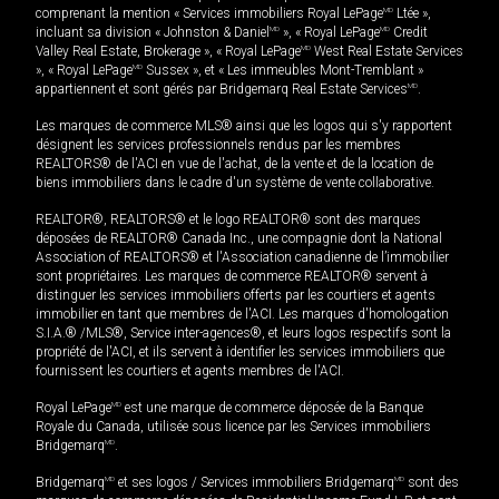
comprenant la mention « Services immobiliers Royal LePage
MD
Ltée »,
incluant sa division « Johnston & Daniel
MD
», « Royal LePage
MD
Credit
Valley Real Estate, Brokerage », « Royal LePage
MD
West Real Estate Services
», « Royal LePage
MD
Sussex », et « Les immeubles Mont-Tremblant »
appartiennent et sont gérés par Bridgemarq Real Estate Services
MD
.
Les marques de commerce MLS® ainsi que les logos qui s'y rapportent
désignent les services professionnels rendus par les membres
REALTORS® de l'ACI en vue de l'achat, de la vente et de la location de
biens immobiliers dans le cadre d'un système de vente collaborative.
REALTOR®, REALTORS® et le logo REALTOR® sont des marques
déposées de REALTOR® Canada Inc., une compagnie dont la National
Association of REALTORS® et l'Association canadienne de l’immobilier
sont propriétaires. Les marques de commerce REALTOR® servent à
distinguer les services immobiliers offerts par les courtiers et agents
immobilier en tant que membres de l'ACI. Les marques d'homologation
S.I.A.® /MLS®, Service inter-agences®, et leurs logos respectifs sont la
propriété de l'ACI, et ils servent à identifier les services immobiliers que
fournissent les courtiers et agents membres de l'ACI.
Royal LePage
MD
est une marque de commerce déposée de la Banque
Royale du Canada, utilisée sous licence par les Services immobiliers
Bridgemarq
MD
.
Bridgemarq
MD
et ses logos / Services immobiliers Bridgemarq
MD
sont des