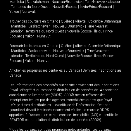
Manitoba
|
Saskatchewan
|
Nouveau-Brunswick
|
Terre-Neuve-et-Labrador
|
Territoires du Nord-Ouest
|
Nouvelle-Écosse
|
Île-du-Prince-Édouard
|
Yukon
|
Nunavut
.
Trouver des courtiers en
Ontario
|
Québec
|
Alberta
|
Colombie-Britannique
|
Manitoba
|
Saskatchewan
|
Nouveau-Brunswick
|
Terre-Neuve-et-
Labrador
|
Territoires du Nord-Ouest
|
Nouvelle-Écosse
|
Île-du-Prince-
Édouard
|
Yukon
|
Nunavut
Parcourir les bureaux en
Ontario
|
Québec
|
Alberta
|
Colombie-Britannique
|
Manitoba
|
Saskatchewan
|
Nouveau-Brunswick
|
Terre-Neuve-et-
Labrador
|
Territoires du Nord-Ouest
|
Nouvelle-Écosse
|
Île-du-Prince-
Édouard
|
Yukon
|
Nunavut
Afficher les propriétés résidentielles au Canada
|
Dernières inscriptions au
Canada
Les informations des propriétés sur ce site proviennent des inscriptions
Royal LePage
MD
et du service de distribution de données de l'Association
canadienne de l’immobilier (SDD®). SDD® met en référence des
inscriptions tenues par des agences immobilières autres que Royal
LePage et ses distributeurs. L'exactitude de l'information n'est pas
garantie et devrait être indépendamment vérifiée. La marque DDF®
appartient à l'Association canadienne de l’immobilier (ACI) et identifie le
REALTOR.ca Installation de distribution de données (SDD®).
*Tous les bureaux sont des propriétés indépendantes. Les bureaux