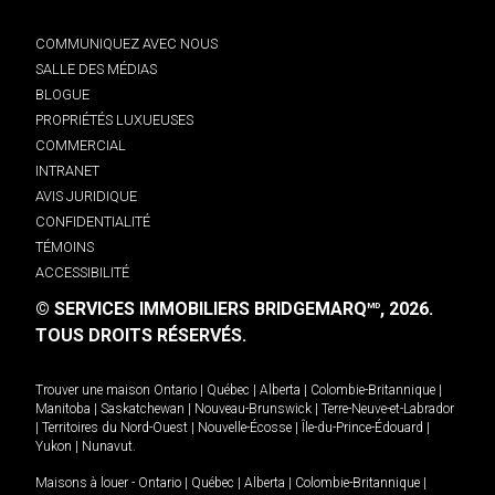
COMMUNIQUEZ AVEC NOUS
SALLE DES MÉDIAS
BLOGUE
PROPRIÉTÉS LUXUEUSES
COMMERCIAL
INTRANET
AVIS JURIDIQUE
CONFIDENTIALITÉ
TÉMOINS
ACCESSIBILITÉ
© SERVICES IMMOBILIERS BRIDGEMARQ
, 2026.
MD
TOUS DROITS RÉSERVÉS.
Trouver une maison
Ontario
|
Québec
|
Alberta
|
Colombie-Britannique
|
Manitoba
|
Saskatchewan
|
Nouveau-Brunswick
|
Terre-Neuve-et-Labrador
|
Territoires du Nord-Ouest
|
Nouvelle-Écosse
|
Île-du-Prince-Édouard
|
Yukon
|
Nunavut
.
Maisons à louer -
Ontario
|
Québec
|
Alberta
|
Colombie-Britannique
|