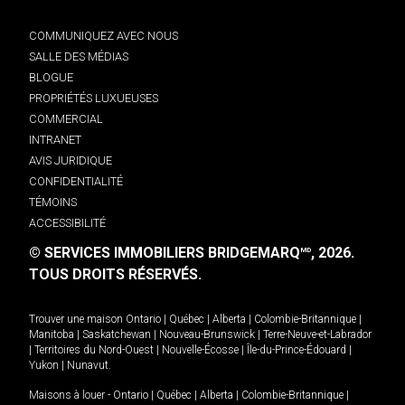
COMMUNIQUEZ AVEC NOUS
SALLE DES MÉDIAS
BLOGUE
PROPRIÉTÉS LUXUEUSES
COMMERCIAL
INTRANET
AVIS JURIDIQUE
CONFIDENTIALITÉ
TÉMOINS
ACCESSIBILITÉ
© SERVICES IMMOBILIERS BRIDGEMARQ
, 2026.
MD
TOUS DROITS RÉSERVÉS.
Trouver une maison
Ontario
|
Québec
|
Alberta
|
Colombie-Britannique
|
Manitoba
|
Saskatchewan
|
Nouveau-Brunswick
|
Terre-Neuve-et-Labrador
|
Territoires du Nord-Ouest
|
Nouvelle-Écosse
|
Île-du-Prince-Édouard
|
Yukon
|
Nunavut
.
Maisons à louer -
Ontario
|
Québec
|
Alberta
|
Colombie-Britannique
|