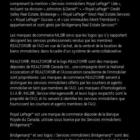
comprenant la mention « Services immobiliers Royal LePage
MD
Ltée »,
incluant sa division « Johnston & Daniel
MD
», « Royal LePage
MD
Credit
Valley Real Estate, Brokerage », « Royal LePage
MD
West Real Estate Services
», « Royal LePage
MD
Sussex », et « Les immeubles Mont-Tremblant »
appartiennent et sont gérés par Bridgemarq Real Estate Services
MD
.
Les marques de commerce MLS® ainsi que les logos qui s'y rapportent
désignent les services professionnels rendus par les membres
REALTORS® de l'ACI en vue de l'achat, de la vente et de la location de
biens immobiliers dans le cadre d'un système de vente collaborative.
REALTOR®, REALTORS® et le logo REALTOR® sont des marques
déposées de REALTOR® Canada Inc., une compagnie dont la National
Association of REALTORS® et l'Association canadienne de l’immobilier
sont propriétaires. Les marques de commerce REALTOR® servent à
distinguer les services immobiliers offerts par les courtiers et agents
immobilier en tant que membres de l'ACI. Les marques d'homologation
S.I.A.® /MLS®, Service inter-agences®, et leurs logos respectifs sont la
propriété de l'ACI, et ils servent à identifier les services immobiliers que
fournissent les courtiers et agents membres de l'ACI.
Royal LePage
MD
est une marque de commerce déposée de la Banque
Royale du Canada, utilisée sous licence par les Services immobiliers
Bridgemarq
MD
.
Bridgemarq
MD
et ses logos / Services immobiliers Bridgemarq
MD
sont des