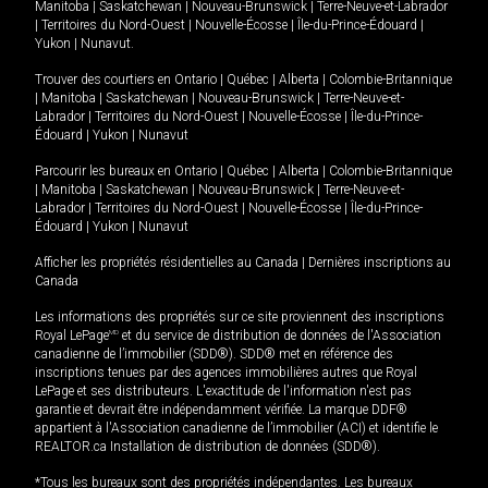
Manitoba
|
Saskatchewan
|
Nouveau-Brunswick
|
Terre-Neuve-et-Labrador
|
Territoires du Nord-Ouest
|
Nouvelle-Écosse
|
Île-du-Prince-Édouard
|
Yukon
|
Nunavut
.
Trouver des courtiers en
Ontario
|
Québec
|
Alberta
|
Colombie-Britannique
|
Manitoba
|
Saskatchewan
|
Nouveau-Brunswick
|
Terre-Neuve-et-
Labrador
|
Territoires du Nord-Ouest
|
Nouvelle-Écosse
|
Île-du-Prince-
Édouard
|
Yukon
|
Nunavut
Parcourir les bureaux en
Ontario
|
Québec
|
Alberta
|
Colombie-Britannique
|
Manitoba
|
Saskatchewan
|
Nouveau-Brunswick
|
Terre-Neuve-et-
Labrador
|
Territoires du Nord-Ouest
|
Nouvelle-Écosse
|
Île-du-Prince-
Édouard
|
Yukon
|
Nunavut
Afficher les propriétés résidentielles au Canada
|
Dernières inscriptions au
Canada
Les informations des propriétés sur ce site proviennent des inscriptions
Royal LePage
MD
et du service de distribution de données de l'Association
canadienne de l’immobilier (SDD®). SDD® met en référence des
inscriptions tenues par des agences immobilières autres que Royal
LePage et ses distributeurs. L'exactitude de l'information n'est pas
garantie et devrait être indépendamment vérifiée. La marque DDF®
appartient à l'Association canadienne de l’immobilier (ACI) et identifie le
REALTOR.ca Installation de distribution de données (SDD®).
*Tous les bureaux sont des propriétés indépendantes. Les bureaux