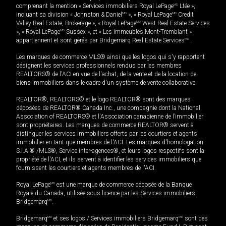
comprenant la mention « Services immobiliers Royal LePage
MD
Ltée »,
incluant sa division « Johnston & Daniel
MD
», « Royal LePage
MD
Credit
Valley Real Estate, Brokerage », « Royal LePage
MD
West Real Estate Services
», « Royal LePage
MD
Sussex », et « Les immeubles Mont-Tremblant »
appartiennent et sont gérés par Bridgemarq Real Estate Services
MD
.
Les marques de commerce MLS® ainsi que les logos qui s'y rapportent
désignent les services professionnels rendus par les membres
REALTORS® de l'ACI en vue de l'achat, de la vente et de la location de
biens immobiliers dans le cadre d'un système de vente collaborative.
REALTOR®, REALTORS® et le logo REALTOR® sont des marques
déposées de REALTOR® Canada Inc., une compagnie dont la National
Association of REALTORS® et l'Association canadienne de l’immobilier
sont propriétaires. Les marques de commerce REALTOR® servent à
distinguer les services immobiliers offerts par les courtiers et agents
immobilier en tant que membres de l'ACI. Les marques d'homologation
S.I.A.® /MLS®, Service inter-agences®, et leurs logos respectifs sont la
propriété de l'ACI, et ils servent à identifier les services immobiliers que
fournissent les courtiers et agents membres de l'ACI.
Royal LePage
MD
est une marque de commerce déposée de la Banque
Royale du Canada, utilisée sous licence par les Services immobiliers
Bridgemarq
MD
.
Bridgemarq
MD
et ses logos / Services immobiliers Bridgemarq
MD
sont des