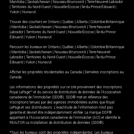
Manitoba
|
Saskatchewan
|
Nouveau-Brunswick
|
Terre-Neuve-et-Labrador
|
Territoires du Nord-Ouest
|
Nouvelle-Écosse
|
Île-du-Prince-Édouard
|
Yukon
|
Nunavut
.
Trouver des courtiers en
Ontario
|
Québec
|
Alberta
|
Colombie-Britannique
|
Manitoba
|
Saskatchewan
|
Nouveau-Brunswick
|
Terre-Neuve-et-
Labrador
|
Territoires du Nord-Ouest
|
Nouvelle-Écosse
|
Île-du-Prince-
Édouard
|
Yukon
|
Nunavut
Parcourir les bureaux en
Ontario
|
Québec
|
Alberta
|
Colombie-Britannique
|
Manitoba
|
Saskatchewan
|
Nouveau-Brunswick
|
Terre-Neuve-et-
Labrador
|
Territoires du Nord-Ouest
|
Nouvelle-Écosse
|
Île-du-Prince-
Édouard
|
Yukon
|
Nunavut
Afficher les propriétés résidentielles au Canada
|
Dernières inscriptions au
Canada
Les informations des propriétés sur ce site proviennent des inscriptions
Royal LePage
MD
et du service de distribution de données de l'Association
canadienne de l’immobilier (SDD®). SDD® met en référence des
inscriptions tenues par des agences immobilières autres que Royal
LePage et ses distributeurs. L'exactitude de l'information n'est pas
garantie et devrait être indépendamment vérifiée. La marque DDF®
appartient à l'Association canadienne de l’immobilier (ACI) et identifie le
REALTOR.ca Installation de distribution de données (SDD®).
*Tous les bureaux sont des propriétés indépendantes. Les bureaux