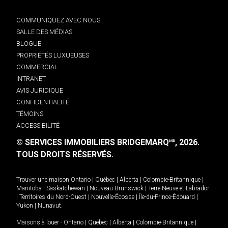
COMMUNIQUEZ AVEC NOUS
SALLE DES MÉDIAS
BLOGUE
PROPRIÉTÉS LUXUEUSES
COMMERCIAL
INTRANET
AVIS JURIDIQUE
CONFIDENTIALITÉ
TÉMOINS
ACCESSIBILITÉ
© SERVICES IMMOBILIERS BRIDGEMARQ
, 2026.
MD
TOUS DROITS RÉSERVÉS.
Trouver une maison
Ontario
|
Québec
|
Alberta
|
Colombie-Britannique
|
Manitoba
|
Saskatchewan
|
Nouveau-Brunswick
|
Terre-Neuve-et-Labrador
|
Territoires du Nord-Ouest
|
Nouvelle-Écosse
|
Île-du-Prince-Édouard
|
Yukon
|
Nunavut
.
Maisons à louer -
Ontario
|
Québec
|
Alberta
|
Colombie-Britannique
|