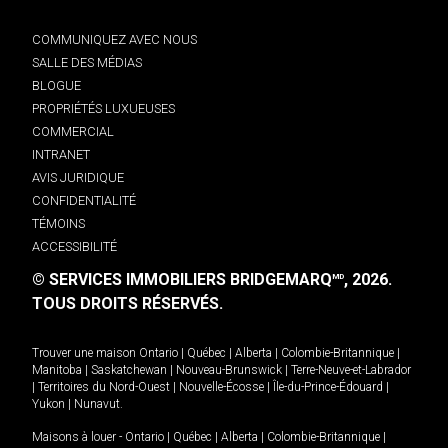
COMMUNIQUEZ AVEC NOUS
SALLE DES MÉDIAS
BLOGUE
PROPRIÉTÉS LUXUEUSES
COMMERCIAL
INTRANET
AVIS JURIDIQUE
CONFIDENTIALITÉ
TÉMOINS
ACCESSIBILITÉ
© SERVICES IMMOBILIERS BRIDGEMARQ
, 2026.
MD
TOUS DROITS RÉSERVÉS.
Trouver une maison
Ontario
|
Québec
|
Alberta
|
Colombie-Britannique
|
Manitoba
|
Saskatchewan
|
Nouveau-Brunswick
|
Terre-Neuve-et-Labrador
|
Territoires du Nord-Ouest
|
Nouvelle-Écosse
|
Île-du-Prince-Édouard
|
Yukon
|
Nunavut
.
Maisons à louer -
Ontario
|
Québec
|
Alberta
|
Colombie-Britannique
|