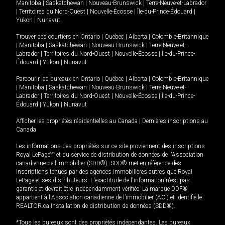
Manitoba
|
Saskatchewan
|
Nouveau-Brunswick
|
Terre-Neuve-et-Labrador
|
Territoires du Nord-Ouest
|
Nouvelle-Écosse
|
Île-du-Prince-Édouard
|
Yukon
|
Nunavut
.
Trouver des courtiers en
Ontario
|
Québec
|
Alberta
|
Colombie-Britannique
|
Manitoba
|
Saskatchewan
|
Nouveau-Brunswick
|
Terre-Neuve-et-
Labrador
|
Territoires du Nord-Ouest
|
Nouvelle-Écosse
|
Île-du-Prince-
Édouard
|
Yukon
|
Nunavut
Parcourir les bureaux en
Ontario
|
Québec
|
Alberta
|
Colombie-Britannique
|
Manitoba
|
Saskatchewan
|
Nouveau-Brunswick
|
Terre-Neuve-et-
Labrador
|
Territoires du Nord-Ouest
|
Nouvelle-Écosse
|
Île-du-Prince-
Édouard
|
Yukon
|
Nunavut
Afficher les propriétés résidentielles au Canada
|
Dernières inscriptions au
Canada
Les informations des propriétés sur ce site proviennent des inscriptions
Royal LePage
MD
et du service de distribution de données de l'Association
canadienne de l’immobilier (SDD®). SDD® met en référence des
inscriptions tenues par des agences immobilières autres que Royal
LePage et ses distributeurs. L'exactitude de l'information n'est pas
garantie et devrait être indépendamment vérifiée. La marque DDF®
appartient à l'Association canadienne de l’immobilier (ACI) et identifie le
REALTOR.ca Installation de distribution de données (SDD®).
*Tous les bureaux sont des propriétés indépendantes. Les bureaux