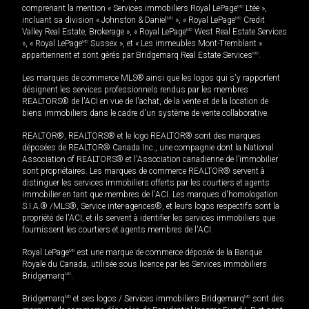
comprenant la mention « Services immobiliers Royal LePage
MD
Ltée »,
incluant sa division « Johnston & Daniel
MD
», « Royal LePage
MD
Credit
Valley Real Estate, Brokerage », « Royal LePage
MD
West Real Estate Services
», « Royal LePage
MD
Sussex », et « Les immeubles Mont-Tremblant »
appartiennent et sont gérés par Bridgemarq Real Estate Services
MD
.
Les marques de commerce MLS® ainsi que les logos qui s'y rapportent
désignent les services professionnels rendus par les membres
REALTORS® de l'ACI en vue de l'achat, de la vente et de la location de
biens immobiliers dans le cadre d'un système de vente collaborative.
REALTOR®, REALTORS® et le logo REALTOR® sont des marques
déposées de REALTOR® Canada Inc., une compagnie dont la National
Association of REALTORS® et l'Association canadienne de l’immobilier
sont propriétaires. Les marques de commerce REALTOR® servent à
distinguer les services immobiliers offerts par les courtiers et agents
immobilier en tant que membres de l'ACI. Les marques d'homologation
S.I.A.® /MLS®, Service inter-agences®, et leurs logos respectifs sont la
propriété de l'ACI, et ils servent à identifier les services immobiliers que
fournissent les courtiers et agents membres de l'ACI.
Royal LePage
MD
est une marque de commerce déposée de la Banque
Royale du Canada, utilisée sous licence par les Services immobiliers
Bridgemarq
MD
.
Bridgemarq
MD
et ses logos / Services immobiliers Bridgemarq
MD
sont des