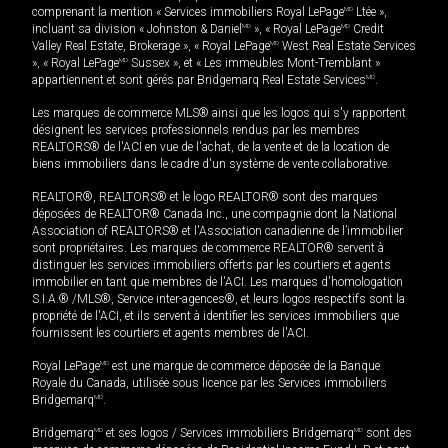
comprenant la mention « Services immobiliers Royal LePage
MD
Ltée »,
incluant sa division « Johnston & Daniel
MD
», « Royal LePage
MD
Credit
Valley Real Estate, Brokerage », « Royal LePage
MD
West Real Estate Services
», « Royal LePage
MD
Sussex », et « Les immeubles Mont-Tremblant »
appartiennent et sont gérés par Bridgemarq Real Estate Services
MD
.
Les marques de commerce MLS® ainsi que les logos qui s'y rapportent
désignent les services professionnels rendus par les membres
REALTORS® de l'ACI en vue de l'achat, de la vente et de la location de
biens immobiliers dans le cadre d'un système de vente collaborative.
REALTOR®, REALTORS® et le logo REALTOR® sont des marques
déposées de REALTOR® Canada Inc., une compagnie dont la National
Association of REALTORS® et l'Association canadienne de l’immobilier
sont propriétaires. Les marques de commerce REALTOR® servent à
distinguer les services immobiliers offerts par les courtiers et agents
immobilier en tant que membres de l'ACI. Les marques d'homologation
S.I.A.® /MLS®, Service inter-agences®, et leurs logos respectifs sont la
propriété de l'ACI, et ils servent à identifier les services immobiliers que
fournissent les courtiers et agents membres de l'ACI.
Royal LePage
MD
est une marque de commerce déposée de la Banque
Royale du Canada, utilisée sous licence par les Services immobiliers
Bridgemarq
MD
.
Bridgemarq
MD
et ses logos / Services immobiliers Bridgemarq
MD
sont des