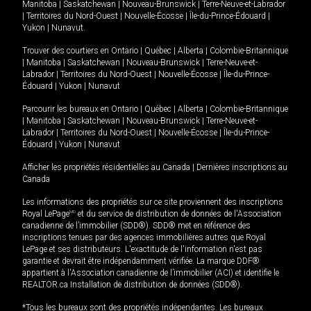
Manitoba
|
Saskatchewan
|
Nouveau-Brunswick
|
Terre-Neuve-et-Labrador
|
Territoires du Nord-Ouest
|
Nouvelle-Écosse
|
Île-du-Prince-Édouard
|
Yukon
|
Nunavut
.
Trouver des courtiers en
Ontario
|
Québec
|
Alberta
|
Colombie-Britannique
|
Manitoba
|
Saskatchewan
|
Nouveau-Brunswick
|
Terre-Neuve-et-
Labrador
|
Territoires du Nord-Ouest
|
Nouvelle-Écosse
|
Île-du-Prince-
Édouard
|
Yukon
|
Nunavut
Parcourir les bureaux en
Ontario
|
Québec
|
Alberta
|
Colombie-Britannique
|
Manitoba
|
Saskatchewan
|
Nouveau-Brunswick
|
Terre-Neuve-et-
Labrador
|
Territoires du Nord-Ouest
|
Nouvelle-Écosse
|
Île-du-Prince-
Édouard
|
Yukon
|
Nunavut
Afficher les propriétés résidentielles au Canada
|
Dernières inscriptions au
Canada
Les informations des propriétés sur ce site proviennent des inscriptions
Royal LePage
MD
et du service de distribution de données de l'Association
canadienne de l’immobilier (SDD®). SDD® met en référence des
inscriptions tenues par des agences immobilières autres que Royal
LePage et ses distributeurs. L'exactitude de l'information n'est pas
garantie et devrait être indépendamment vérifiée. La marque DDF®
appartient à l'Association canadienne de l’immobilier (ACI) et identifie le
REALTOR.ca Installation de distribution de données (SDD®).
*Tous les bureaux sont des propriétés indépendantes. Les bureaux