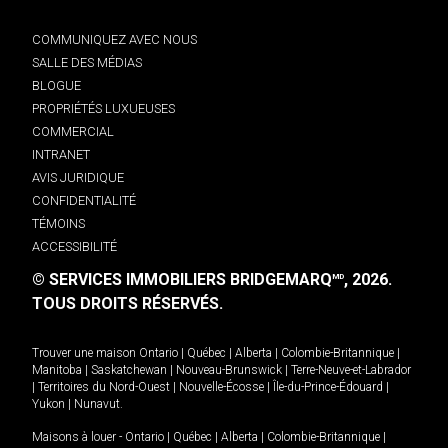
COMMUNIQUEZ AVEC NOUS
SALLE DES MÉDIAS
BLOGUE
PROPRIÉTÉS LUXUEUSES
COMMERCIAL
INTRANET
AVIS JURIDIQUE
CONFIDENTIALITÉ
TÉMOINS
ACCESSIBILITÉ
© SERVICES IMMOBILIERS BRIDGEMARQ
, 2026.
MD
TOUS DROITS RÉSERVÉS.
Trouver une maison
Ontario
|
Québec
|
Alberta
|
Colombie-Britannique
|
Manitoba
|
Saskatchewan
|
Nouveau-Brunswick
|
Terre-Neuve-et-Labrador
|
Territoires du Nord-Ouest
|
Nouvelle-Écosse
|
Île-du-Prince-Édouard
|
Yukon
|
Nunavut
.
Maisons à louer -
Ontario
|
Québec
|
Alberta
|
Colombie-Britannique
|