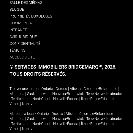
SALLE DES MÉDIAS
BLOGUE
PROPRIÉTÉS LUXUEUSES
COMMERCIAL
INTRANET
AVIS JURIDIQUE
CONFIDENTIALITÉ
TÉMOINS
ACCESSIBILITÉ
© SERVICES IMMOBILIERS BRIDGEMARQ
, 2026.
MD
TOUS DROITS RÉSERVÉS.
Trouver une maison
Ontario
|
Québec
|
Alberta
|
Colombie-Britannique
|
Manitoba
|
Saskatchewan
|
Nouveau-Brunswick
|
Terre-Neuve-et-Labrador
|
Territoires du Nord-Ouest
|
Nouvelle-Écosse
|
Île-du-Prince-Édouard
|
Yukon
|
Nunavut
.
Maisons à louer -
Ontario
|
Québec
|
Alberta
|
Colombie-Britannique
|
Manitoba
|
Saskatchewan
|
Nouveau-Brunswick
|
Terre-Neuve-et-Labrador
|
Territoires du Nord-Ouest
|
Nouvelle-Écosse
|
Île-du-Prince-Édouard
|
Yukon
|
Nunavut
.