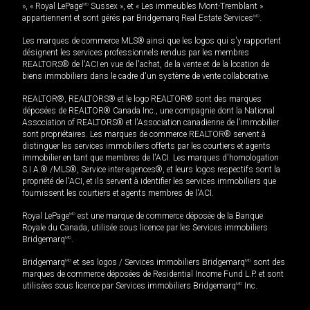
», « Royal LePage
MD
Sussex », et « Les immeubles Mont-Tremblant »
appartiennent et sont gérés par Bridgemarq Real Estate Services
MD
.
Les marques de commerce MLS® ainsi que les logos qui s'y rapportent
désignent les services professionnels rendus par les membres
REALTORS® de l'ACI en vue de l'achat, de la vente et de la location de
biens immobiliers dans le cadre d'un système de vente collaborative.
REALTOR®, REALTORS® et le logo REALTOR® sont des marques
déposées de REALTOR® Canada Inc., une compagnie dont la National
Association of REALTORS® et l'Association canadienne de l’immobilier
sont propriétaires. Les marques de commerce REALTOR® servent à
distinguer les services immobiliers offerts par les courtiers et agents
immobilier en tant que membres de l'ACI. Les marques d'homologation
S.I.A.® /MLS®, Service inter-agences®, et leurs logos respectifs sont la
propriété de l'ACI, et ils servent à identifier les services immobiliers que
fournissent les courtiers et agents membres de l'ACI.
Royal LePage
MD
est une marque de commerce déposée de la Banque
Royale du Canada, utilisée sous licence par les Services immobiliers
Bridgemarq
MD
.
Bridgemarq
MD
et ses logos / Services immobiliers Bridgemarq
MD
sont des
marques de commerce déposées de Residential Income Fund L.P. et sont
utilisées sous licence par Services immobiliers Bridgemarq
MD
Inc.