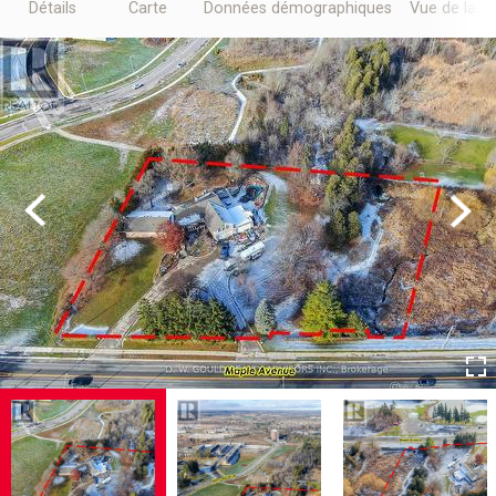
Détails
Carte
Données démographiques
Vue de la r
Previous
Next