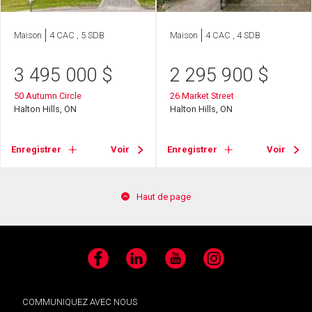
Maison
4 CAC , 5 SDB
Maison
4 CAC , 4 SDB
3 495 000
$
2 295 900
$
50 Autumn Circle
26 Market Street
Halton Hills, ON
Halton Hills, ON
Enregistrer
Voir
Enregistrer
Voir
Haut de page
Facebook
LinkedIn
YouTube
Instagram
COMMUNIQUEZ AVEC NOUS