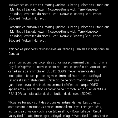
Trouver des courtiers en
Ontario
|
Québec
|
Alberta
|
Colombie-Britannique
|
Manitoba
|
Saskatchewan
|
Nouveau-Brunswick
|
Terre-Neuve-et-
Labrador
|
Territoires du Nord-Ouest
|
Nouvelle-Écosse
|
Île-du-Prince-
Édouard
|
Yukon
|
Nunavut
Parcourir les bureaux en
Ontario
|
Québec
|
Alberta
|
Colombie-Britannique
|
Manitoba
|
Saskatchewan
|
Nouveau-Brunswick
|
Terre-Neuve-et-
Labrador
|
Territoires du Nord-Ouest
|
Nouvelle-Écosse
|
Île-du-Prince-
Édouard
|
Yukon
|
Nunavut
Afficher les propriétés résidentielles au Canada
|
Dernières inscriptions au
Canada
Les informations des propriétés sur ce site proviennent des inscriptions
Royal LePage
MD
et du service de distribution de données de l'Association
canadienne de l’immobilier (SDD®). SDD® met en référence des
inscriptions tenues par des agences immobilières autres que Royal
LePage et ses distributeurs. L'exactitude de l'information n'est pas
garantie et devrait être indépendamment vérifiée. La marque DDF®
appartient à l'Association canadienne de l’immobilier (ACI) et identifie le
REALTOR.ca Installation de distribution de données (SDD®).
*Tous les bureaux sont des propriétés indépendantes. Les bureaux
comprenant la mention « Services immobiliers Royal LePage
MD
Ltée »,
incluant sa division « Johnston & Daniel
MD
», « Royal LePage
MD
Credit
Valley Real Estate, Brokerage », « Royal LePage
MD
West Real Estate Services