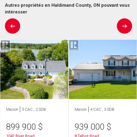
Autres propriétés en Haldimand County, ON pouvant vous
intéresser
Maison
3 CAC , 2 SDB
Maison
4 CAC , 3 SDB
899 900
$
939 000
$
1042 River Road
8 Talbot Road