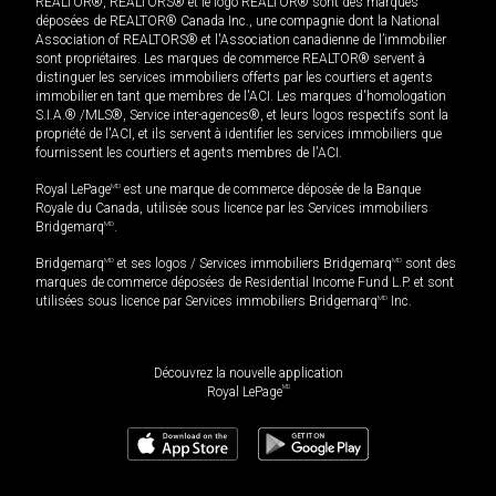
REALTOR®, REALTORS® et le logo REALTOR® sont des marques
déposées de REALTOR® Canada Inc., une compagnie dont la National
Association of REALTORS® et l'Association canadienne de l’immobilier
sont propriétaires. Les marques de commerce REALTOR® servent à
distinguer les services immobiliers offerts par les courtiers et agents
immobilier en tant que membres de l'ACI. Les marques d'homologation
S.I.A.® /MLS®, Service inter-agences®, et leurs logos respectifs sont la
propriété de l'ACI, et ils servent à identifier les services immobiliers que
fournissent les courtiers et agents membres de l'ACI.
Royal LePage
MD
est une marque de commerce déposée de la Banque
Royale du Canada, utilisée sous licence par les Services immobiliers
Bridgemarq
MD
.
Bridgemarq
MD
et ses logos / Services immobiliers Bridgemarq
MD
sont des
marques de commerce déposées de Residential Income Fund L.P. et sont
utilisées sous licence par Services immobiliers Bridgemarq
MD
Inc.
Découvrez la nouvelle application
MD
Royal LePage
975 000
$