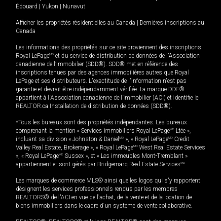
Édouard
|
Yukon
|
Nunavut
Afficher les propriétés résidentielles au Canada
|
Dernières inscriptions au
Canada
Les informations des propriétés sur ce site proviennent des inscriptions
Royal LePage
MD
et du service de distribution de données de l'Association
canadienne de l’immobilier (SDD®). SDD® met en référence des
inscriptions tenues par des agences immobilières autres que Royal
LePage et ses distributeurs. L'exactitude de l'information n'est pas
garantie et devrait être indépendamment vérifiée. La marque DDF®
appartient à l'Association canadienne de l’immobilier (ACI) et identifie le
REALTOR.ca Installation de distribution de données (SDD®).
*Tous les bureaux sont des propriétés indépendantes. Les bureaux
comprenant la mention « Services immobiliers Royal LePage
MD
Ltée »,
incluant sa division « Johnston & Daniel
MD
», « Royal LePage
MD
Credit
Valley Real Estate, Brokerage », « Royal LePage
MD
West Real Estate Services
», « Royal LePage
MD
Sussex », et « Les immeubles Mont-Tremblant »
appartiennent et sont gérés par Bridgemarq Real Estate Services
MD
.
Les marques de commerce MLS® ainsi que les logos qui s'y rapportent
désignent les services professionnels rendus par les membres
REALTORS® de l'ACI en vue de l'achat, de la vente et de la location de
biens immobiliers dans le cadre d'un système de vente collaborative.