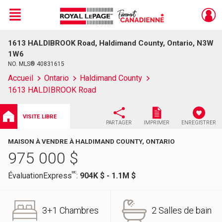
Menu
1613 HALDIBROOK Road, Haldimand County, Ontario, N3W
Live
En Direct
1W6
NO. MLS® 40831615
Accueil
Ontario
Haldimand County
1613 HALDIBROOK Road
VISITE LIBRE
PARTAGER
IMPRIMER
ENREGISTRER
MAISON À VENDRE À HALDIMAND COUNTY, ONTARIO
975 000
$
MC
ÉvaluationExpress
:
904K $ - 1.1M $
3+1 Chambres
2 Salles de bain