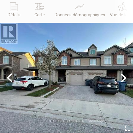
Détails
Carte
Données démographiques
Vue de la r
Previous
Next