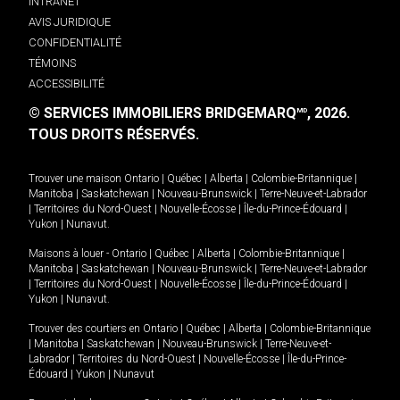
INTRANET
AVIS JURIDIQUE
CONFIDENTIALITÉ
TÉMOINS
ACCESSIBILITÉ
© SERVICES IMMOBILIERS BRIDGEMARQ
, 2026.
MD
TOUS DROITS RÉSERVÉS.
Trouver une maison
Ontario
|
Québec
|
Alberta
|
Colombie-Britannique
|
Manitoba
|
Saskatchewan
|
Nouveau-Brunswick
|
Terre-Neuve-et-Labrador
|
Territoires du Nord-Ouest
|
Nouvelle-Écosse
|
Île-du-Prince-Édouard
|
Yukon
|
Nunavut
.
Maisons à louer -
Ontario
|
Québec
|
Alberta
|
Colombie-Britannique
|
Manitoba
|
Saskatchewan
|
Nouveau-Brunswick
|
Terre-Neuve-et-Labrador
|
Territoires du Nord-Ouest
|
Nouvelle-Écosse
|
Île-du-Prince-Édouard
|
Yukon
|
Nunavut
.
Trouver des courtiers en
Ontario
|
Québec
|
Alberta
|
Colombie-Britannique
|
Manitoba
|
Saskatchewan
|
Nouveau-Brunswick
|
Terre-Neuve-et-
Labrador
|
Territoires du Nord-Ouest
|
Nouvelle-Écosse
|
Île-du-Prince-
Édouard
|
Yukon
|
Nunavut