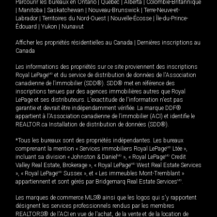
Parcourir les bureaux en
Ontario
|
Québec
|
Alberta
|
Colombie-Britannique
|
Manitoba
|
Saskatchewan
|
Nouveau-Brunswick
|
Terre-Neuve-et-
Labrador
|
Territoires du Nord-Ouest
|
Nouvelle-Écosse
|
Île-du-Prince-
Édouard
|
Yukon
|
Nunavut
Afficher les propriétés résidentielles au Canada
|
Dernières inscriptions au
Canada
Les informations des propriétés sur ce site proviennent des inscriptions
Royal LePage
MD
et du service de distribution de données de l'Association
canadienne de l’immobilier (SDD®). SDD® met en référence des
inscriptions tenues par des agences immobilières autres que Royal
LePage et ses distributeurs. L'exactitude de l'information n'est pas
garantie et devrait être indépendamment vérifiée. La marque DDF®
appartient à l'Association canadienne de l’immobilier (ACI) et identifie le
REALTOR.ca Installation de distribution de données (SDD®).
*Tous les bureaux sont des propriétés indépendantes. Les bureaux
comprenant la mention « Services immobiliers Royal LePage
MD
Ltée »,
incluant sa division « Johnston & Daniel
MD
», « Royal LePage
MD
Credit
Valley Real Estate, Brokerage », « Royal LePage
MD
West Real Estate Services
», « Royal LePage
MD
Sussex », et « Les immeubles Mont-Tremblant »
appartiennent et sont gérés par Bridgemarq Real Estate Services
MD
.
Les marques de commerce MLS® ainsi que les logos qui s'y rapportent
désignent les services professionnels rendus par les membres
REALTORS® de l'ACI en vue de l'achat, de la vente et de la location de