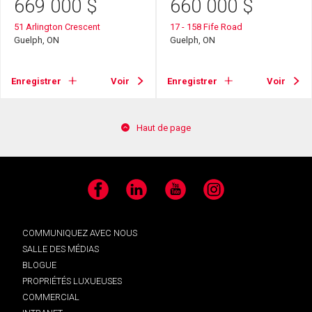
669 000
$
660 000
$
51 Arlington Crescent
17 - 158 Fife Road
Guelph, ON
Guelph, ON
Enregistrer
Voir
Enregistrer
Voir
Haut de page
Facebook
LinkedIn
YouTube
Instagram
COMMUNIQUEZ AVEC NOUS
SALLE DES MÉDIAS
BLOGUE
PROPRIÉTÉS LUXUEUSES
COMMERCIAL