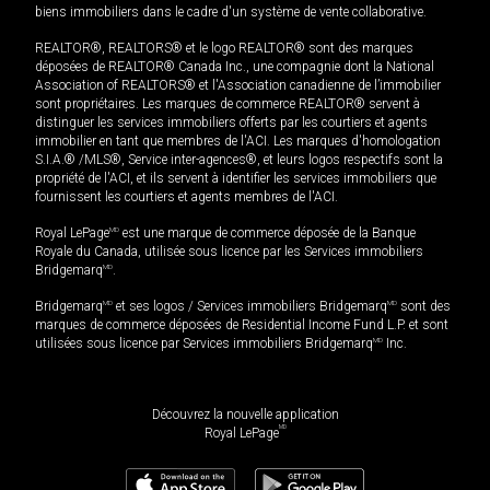
biens immobiliers dans le cadre d'un système de vente collaborative.
REALTOR®, REALTORS® et le logo REALTOR® sont des marques
déposées de REALTOR® Canada Inc., une compagnie dont la National
Association of REALTORS® et l'Association canadienne de l’immobilier
sont propriétaires. Les marques de commerce REALTOR® servent à
distinguer les services immobiliers offerts par les courtiers et agents
immobilier en tant que membres de l'ACI. Les marques d'homologation
S.I.A.® /MLS®, Service inter-agences®, et leurs logos respectifs sont la
propriété de l'ACI, et ils servent à identifier les services immobiliers que
fournissent les courtiers et agents membres de l'ACI.
Royal LePage
MD
est une marque de commerce déposée de la Banque
Royale du Canada, utilisée sous licence par les Services immobiliers
Bridgemarq
MD
.
Bridgemarq
MD
et ses logos / Services immobiliers Bridgemarq
MD
sont des
marques de commerce déposées de Residential Income Fund L.P. et sont
utilisées sous licence par Services immobiliers Bridgemarq
MD
Inc.
Découvrez la nouvelle application
MD
Royal LePage