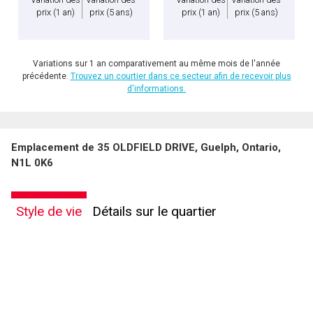
prix
(1 an)
prix
(5 ans)
prix
(1 an)
prix
(5 ans)
Variations sur 1 an comparativement au même mois de l'année
précédente.
Trouvez un courtier dans ce secteur afin de recevoir plus
d'informations.
Emplacement de 35 OLDFIELD DRIVE, Guelph, Ontario,
N1L 0K6
Style de vie
Détails sur le quartier