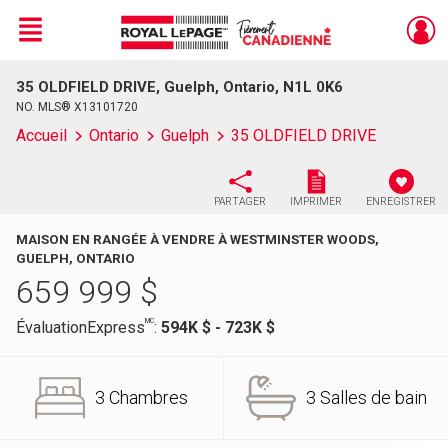
Menu
35 OLDFIELD DRIVE, Guelph, Ontario, N1L 0K6
Live
En Direct
NO. MLS® X13101720
Accueil
Ontario
Guelph
35 OLDFIELD DRIVE
PARTAGER
IMPRIMER
ENREGISTRER
MAISON EN RANGÉE À VENDRE À WESTMINSTER WOODS,
GUELPH, ONTARIO
659 999
$
MC
ÉvaluationExpress
:
594K $ - 723K $
3 Chambres
3 Salles de bain