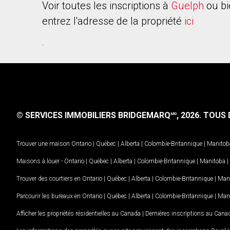
Voir toutes les inscriptions à
Guelph
ou bi
entrez l'adresse de la propriété
ici
.
© SERVICES IMMOBILIERS BRIDGEMARQ
, 2026.
TOUS D
MD
Trouver une maison
Ontario
|
Québec
|
Alberta
|
Colombie-Britannique
|
Manitob
Maisons à louer -
Ontario
|
Québec
|
Alberta
|
Colombie-Britannique
|
Manitoba
|
Trouver des courtiers en
Ontario
|
Québec
|
Alberta
|
Colombie-Britannique
|
Man
Parcourir les bureaux en
Ontario
|
Québec
|
Alberta
|
Colombie-Britannique
|
Man
Afficher les propriétés résidentielles au Canada
|
Dernières inscriptions au Cana