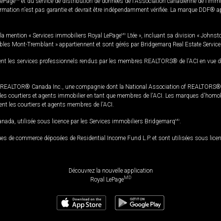
LePage
et du service de distribution de données de l'Association canadienne de l’im
rmation n'est pas garantie et devrait être indépendamment vérifiée. La marque DDF® appa
la mention « Services immobiliers Royal LePage
MD
Ltée », incluant sa division « Johnst
bles Mont-Tremblant » appartiennent et sont gérés par Bridgemarq Real Estate Servic
 les services professionnels rendus par les membres REALTORS® de l'ACI en vue de l'a
TOR® Canada Inc., une compagnie dont la National Association of REALTORS® et l'
s courtiers et agents immobilier en tant que membres de l'ACI. Les marques d'homolog
ssent les courtiers et agents membres de l'ACI.
da, utilisée sous licence par les Services immobiliers Bridgemarq
MD
.
s de commerce déposées de Residential Income Fund L.P. et sont utilisées sous lice
Découvrez la nouvelle application
MD
Royal LePage