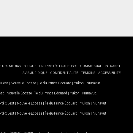
E DES MÉDIAS
BLOGUE
PROPRIÉTÉS LUXUEUSES
COMMERCIAL
INTRANET
AVIS JURIDIQUE
CONFIDENTIALITÉ
TÉMOINS
ACCESSIBILITÉ
-Ouest
|
Nouvelle-Écosse
|
Île-du-Prince-Édouard
|
Yukon
|
Nunavut
.
est
|
Nouvelle-Écosse
|
Île-du-Prince-Édouard
|
Yukon
|
Nunavut
.
Nord-Ouest
|
Nouvelle-Écosse
|
Île-du-Prince-Édouard
|
Yukon
|
Nunavut
Nord-Ouest
|
Nouvelle-Écosse
|
Île-du-Prince-Édouard
|
Yukon
|
Nunavut