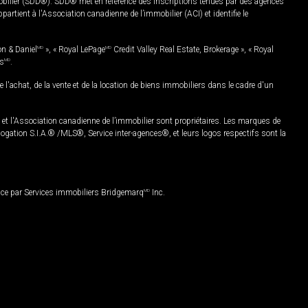
mobilier (SDD®). SDD® met en référence des inscriptions tenues par des agences
rtient à l'Association canadienne de l’immobilier (ACI) et identifie le
on & Daniel
MD
», « Royal LePage
MD
Credit Valley Real Estate, Brokerage », « Royal
es
MD
.
chat, de la vente et de la location de biens immobiliers dans le cadre d'un
Association canadienne de l’immobilier sont propriétaires. Les marques de
ation S.I.A.® /MLS®, Service inter-agences®, et leurs logos respectifs sont la
nce par Services immobiliers Bridgemarq
MD
Inc.