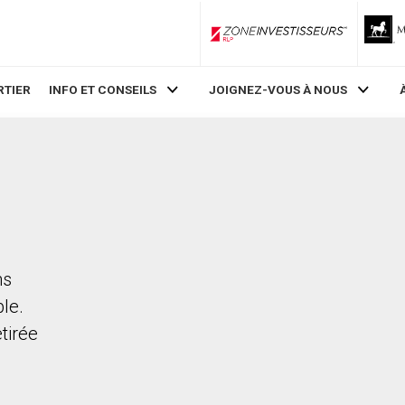
ZoneInvestisseurs RLP
RTIER
INFO ET CONSEILS
JOIGNEZ-VOUS À NOUS
ns
le.
etirée