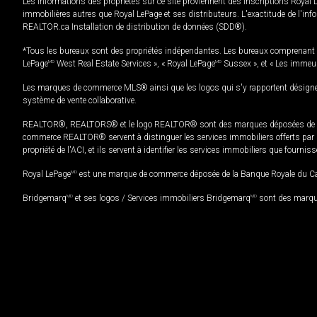
Les informations des propriétés sur ce site proviennent des inscriptions Royal 
immobilières autres que Royal LePage et ses distributeurs. L'exactitude de l'info
REALTOR.ca Installation de distribution de données (SDD®).
*Tous les bureaux sont des propriétés indépendantes. Les bureaux comprenant 
LePage
MD
West Real Estate Services », « Royal LePage
MD
Sussex », et « Les immeu
Les marques de commerce MLS® ainsi que les logos qui s'y rapportent désignent
système de vente collaborative.
REALTOR®, REALTORS® et le logo REALTOR® sont des marques déposées de REAL
commerce REALTOR® servent à distinguer les services immobiliers offerts par le
propriété de l'ACI, et ils servent à identifier les services immobiliers que fourni
Royal LePage
MD
est une marque de commerce déposée de la Banque Royale du Cana
Bridgemarq
MD
et ses logos / Services immobiliers Bridgemarq
MD
sont des marque