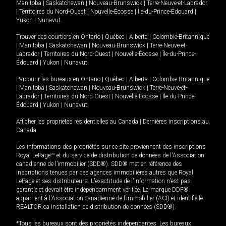
Manitoba
|
Saskatchewan
|
Nouveau-Brunswick
|
Terre-Neuve-et-Labrador
|
Territoires du Nord-Ouest
|
Nouvelle-Écosse
|
Île-du-Prince-Édouard
|
Yukon
|
Nunavut
.
Trouver des courtiers en
Ontario
|
Québec
|
Alberta
|
Colombie-Britannique
|
Manitoba
|
Saskatchewan
|
Nouveau-Brunswick
|
Terre-Neuve-et-
Labrador
|
Territoires du Nord-Ouest
|
Nouvelle-Écosse
|
Île-du-Prince-
Édouard
|
Yukon
|
Nunavut
Parcourir les bureaux en
Ontario
|
Québec
|
Alberta
|
Colombie-Britannique
|
Manitoba
|
Saskatchewan
|
Nouveau-Brunswick
|
Terre-Neuve-et-
Labrador
|
Territoires du Nord-Ouest
|
Nouvelle-Écosse
|
Île-du-Prince-
Édouard
|
Yukon
|
Nunavut
Afficher les propriétés résidentielles au Canada
|
Dernières inscriptions au
Canada
Les informations des propriétés sur ce site proviennent des inscriptions
Royal LePage
MD
et du service de distribution de données de l'Association
canadienne de l’immobilier (SDD®). SDD® met en référence des
inscriptions tenues par des agences immobilières autres que Royal
LePage et ses distributeurs. L'exactitude de l'information n'est pas
garantie et devrait être indépendamment vérifiée. La marque DDF®
appartient à l'Association canadienne de l’immobilier (ACI) et identifie le
REALTOR.ca Installation de distribution de données (SDD®).
*Tous les bureaux sont des propriétés indépendantes. Les bureaux