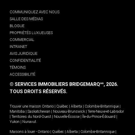
COMMUNIQUEZ AVEC NOUS
SALLE DES MÉDIAS
BLOGUE
PROPRIÉTÉS LUXUEUSES
COMMERCIAL
INTRANET
AVIS JURIDIQUE
CONFIDENTIALITÉ
TÉMOINS
ACCESSIBILITÉ
© SERVICES IMMOBILIERS BRIDGEMARQ
, 2026.
MD
TOUS DROITS RÉSERVÉS.
Trouver une maison
Ontario
|
Québec
|
Alberta
|
Colombie-Britannique
|
Manitoba
|
Saskatchewan
|
Nouveau-Brunswick
|
Terre-Neuve-et-Labrador
|
Territoires du Nord-Ouest
|
Nouvelle-Écosse
|
Île-du-Prince-Édouard
|
Yukon
|
Nunavut
.
Maisons à louer -
Ontario
|
Québec
|
Alberta
|
Colombie-Britannique
|