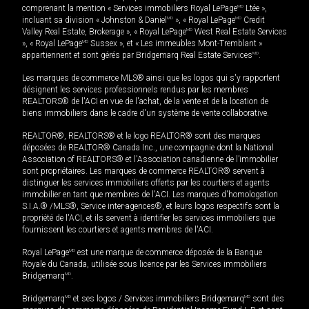
comprenant la mention « Services immobiliers Royal LePage
MD
Ltée »,
incluant sa division « Johnston & Daniel
MD
», « Royal LePage
MD
Credit
Valley Real Estate, Brokerage », « Royal LePage
MD
West Real Estate Services
», « Royal LePage
MD
Sussex », et « Les immeubles Mont-Tremblant »
appartiennent et sont gérés par Bridgemarq Real Estate Services
MD
.
Les marques de commerce MLS® ainsi que les logos qui s'y rapportent
désignent les services professionnels rendus par les membres
REALTORS® de l'ACI en vue de l'achat, de la vente et de la location de
biens immobiliers dans le cadre d'un système de vente collaborative.
REALTOR®, REALTORS® et le logo REALTOR® sont des marques
déposées de REALTOR® Canada Inc., une compagnie dont la National
Association of REALTORS® et l'Association canadienne de l’immobilier
sont propriétaires. Les marques de commerce REALTOR® servent à
distinguer les services immobiliers offerts par les courtiers et agents
immobilier en tant que membres de l'ACI. Les marques d'homologation
S.I.A.® /MLS®, Service inter-agences®, et leurs logos respectifs sont la
propriété de l'ACI, et ils servent à identifier les services immobiliers que
fournissent les courtiers et agents membres de l'ACI.
Royal LePage
MD
est une marque de commerce déposée de la Banque
Royale du Canada, utilisée sous licence par les Services immobiliers
Bridgemarq
MD
.
Bridgemarq
MD
et ses logos / Services immobiliers Bridgemarq
MD
sont des