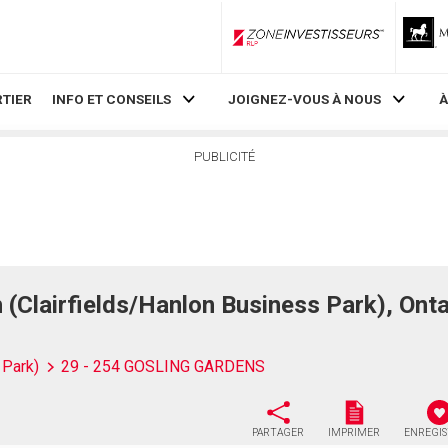
ZoneInvestisseurs RLP
TIER
INFO ET CONSEILS
JOIGNEZ-VOUS À NOUS
À
PUBLICITÉ
Clairfields/Hanlon Business Park), Ont
 Park)
29 - 254 GOSLING GARDENS
PARTAGER
IMPRIMER
ENREGI