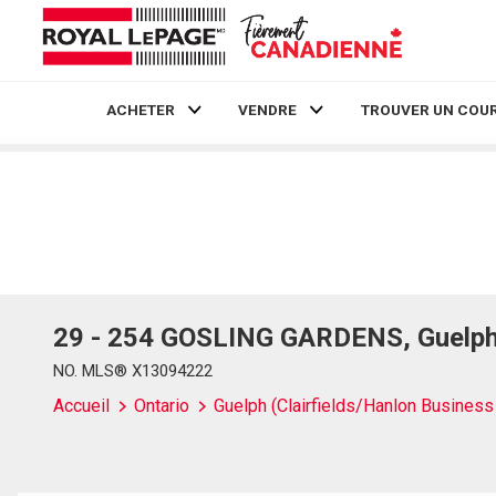
ACHETER
VENDRE
TROUVER UN COUR
Live
En Direct
29 - 254 GOSLING GARDENS, Guelph (
NO. MLS® X13094222
Accueil
Ontario
Guelph (Clairfields/Hanlon Business