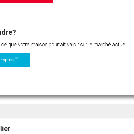
ndre?
e que votre maison pourrait valoir sur le marché actuel.
MC
nExpress
lier