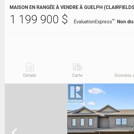
MAISON EN RANGÉE À VENDRE À GUELPH (CLAIRFIELD
1 199 900
$
MC
ÉvaluationExpress
:
Non dis
Détails
Carte
Données 
Previous