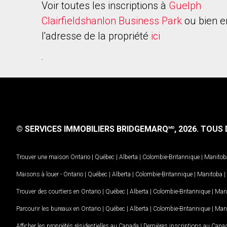
Voir toutes les inscriptions à
Guelph
Clairfieldshanlon Business Park
ou bien e
l'adresse de la propriété
ici
.
© SERVICES IMMOBILIERS BRIDGEMARQ
, 2026.
TOUS D
MD
Trouver une maison
Ontario
|
Québec
|
Alberta
|
Colombie-Britannique
|
Manitob
Maisons à louer -
Ontario
|
Québec
|
Alberta
|
Colombie-Britannique
|
Manitoba
|
Trouver des courtiers en
Ontario
|
Québec
|
Alberta
|
Colombie-Britannique
|
Man
Parcourir les bureaux en
Ontario
|
Québec
|
Alberta
|
Colombie-Britannique
|
Man
Afficher les propriétés résidentielles au Canada
|
Dernières inscriptions au Cana