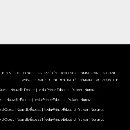
E DES MÉDIAS
BLOGUE
PROPRIÉTÉS LUXUEUSES
COMMERCIAL
INTRANET
AVIS JURIDIQUE
CONFIDENTIALITÉ
TÉMOINS
ACCESSIBILITÉ
-Ouest
|
Nouvelle-Écosse
|
Île-du-Prince-Édouard
|
Yukon
|
Nunavut
.
est
|
Nouvelle-Écosse
|
Île-du-Prince-Édouard
|
Yukon
|
Nunavut
.
Nord-Ouest
|
Nouvelle-Écosse
|
Île-du-Prince-Édouard
|
Yukon
|
Nunavut
Nord-Ouest
|
Nouvelle-Écosse
|
Île-du-Prince-Édouard
|
Yukon
|
Nunavut