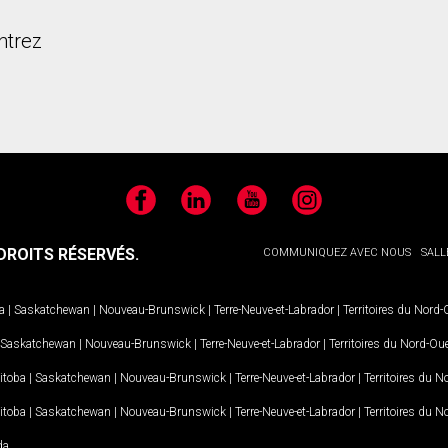
ntrez
Facebook
LinkedIn
YouTube
Instagram
ROITS RÉSERVÉS.
COMMUNIQUEZ AVEC NOUS
SALL
a
|
Saskatchewan
|
Nouveau-Brunswick
|
Terre-Neuve-et-Labrador
|
Territoires du Nord
Saskatchewan
|
Nouveau-Brunswick
|
Terre-Neuve-et-Labrador
|
Territoires du Nord-Ou
itoba
|
Saskatchewan
|
Nouveau-Brunswick
|
Terre-Neuve-et-Labrador
|
Territoires du 
itoba
|
Saskatchewan
|
Nouveau-Brunswick
|
Terre-Neuve-et-Labrador
|
Territoires du 
da