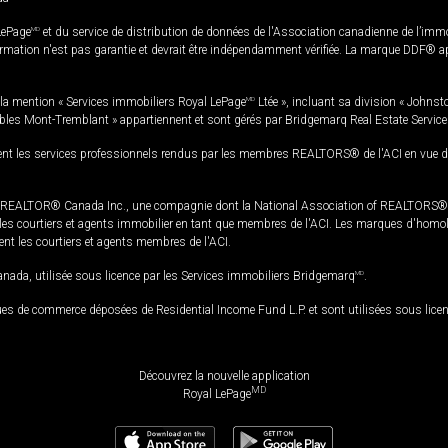
LePage
MD
et du service de distribution de données de l'Association canadienne de l’im
rmation n'est pas garantie et devrait être indépendamment vérifiée. La marque DDF® appa
la mention « Services immobiliers Royal LePage
MD
Ltée », incluant sa division « Johnst
bles Mont-Tremblant » appartiennent et sont gérés par Bridgemarq Real Estate Servic
 les services professionnels rendus par les membres REALTORS® de l'ACI en vue de l'a
TOR® Canada Inc., une compagnie dont la National Association of REALTORS® et l'
s courtiers et agents immobilier en tant que membres de l'ACI. Les marques d'homolog
ssent les courtiers et agents membres de l'ACI.
da, utilisée sous licence par les Services immobiliers Bridgemarq
MD
.
s de commerce déposées de Residential Income Fund L.P. et sont utilisées sous lice
Découvrez la nouvelle application
MD
Royal LePage