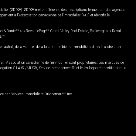
mobilier (SDD®). SDD® met en référence des inscriptions tenues par des agences
rtient à l'Association canadienne de l’immobilier (ACI) et identifie le
on & Daniel
MD
», « Royal LePage
MD
Credit Valley Real Estate, Brokerage », « Royal
es
MD
.
chat, de la vente et de la location de biens immobiliers dans le cadre d'un
Association canadienne de l’immobilier sont propriétaires. Les marques de
ation S.I.A.® /MLS®, Service inter-agences®, et leurs logos respectifs sont la
nce par Services immobiliers Bridgemarq
MD
Inc.