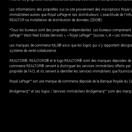
Les informations des propriétés sur ce site proviennent des inscriptions Royal 
immobilières autres que Royal LePage et ses distributeurs. L'exactitude de l'info
REALTOR.ca Installation de distribution de données (SDD®).
*Tous les bureaux sont des propriétés indépendantes. Les bureaux comprenant 
LePage
MD
West Real Estate Services », « Royal LePage
MD
Sussex », et « Les immeu
Les marques de commerce MLS® ainsi que les logos qui s'y rapportent désignent
système de vente collaborative.
REALTOR®, REALTORS® et le logo REALTOR® sont des marques déposées de REAL
commerce REALTOR® servent à distinguer les services immobiliers offerts par le
propriété de l'ACI, et ils servent à identifier les services immobiliers que fourni
Royal LePage
MD
est une marque de commerce déposée de la Banque Royale du Cana
Bridgemarq
MD
et ses logos / Services immobiliers Bridgemarq
MD
sont des marque