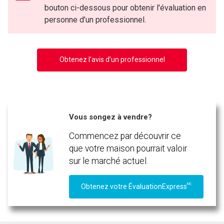
bouton ci-dessous pour obtenir l'évaluation en
personne d’un professionnel.
Obtenez l’avis d’un professionnel
Vous songez à vendre?
En cliquant sur le bouton « soumettre », vous consentez à nos conditions d'utilisation et
Commencez par découvrir ce
vous nous fournissez l'autorisation écrite de communiquer avec vous.
que votre maison pourrait valoir
sur le marché actuel.
MC
Obtenez votre ÉvaluationExpress