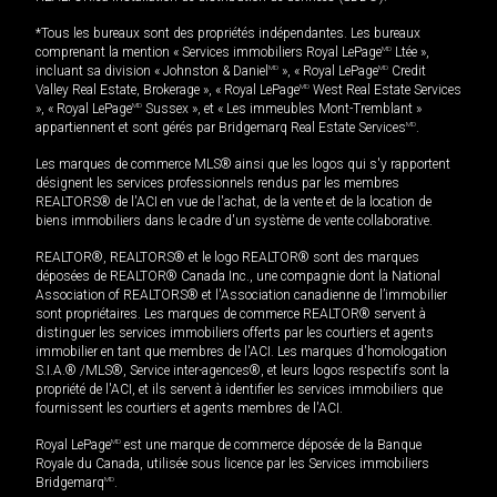
*Tous les bureaux sont des propriétés indépendantes. Les bureaux
comprenant la mention « Services immobiliers Royal LePage
MD
Ltée »,
incluant sa division « Johnston & Daniel
MD
», « Royal LePage
MD
Credit
Valley Real Estate, Brokerage », « Royal LePage
MD
West Real Estate Services
», « Royal LePage
MD
Sussex », et « Les immeubles Mont-Tremblant »
appartiennent et sont gérés par Bridgemarq Real Estate Services
MD
.
Les marques de commerce MLS® ainsi que les logos qui s'y rapportent
désignent les services professionnels rendus par les membres
REALTORS® de l'ACI en vue de l'achat, de la vente et de la location de
biens immobiliers dans le cadre d'un système de vente collaborative.
REALTOR®, REALTORS® et le logo REALTOR® sont des marques
déposées de REALTOR® Canada Inc., une compagnie dont la National
Association of REALTORS® et l'Association canadienne de l’immobilier
sont propriétaires. Les marques de commerce REALTOR® servent à
distinguer les services immobiliers offerts par les courtiers et agents
immobilier en tant que membres de l'ACI. Les marques d'homologation
S.I.A.® /MLS®, Service inter-agences®, et leurs logos respectifs sont la
propriété de l'ACI, et ils servent à identifier les services immobiliers que
fournissent les courtiers et agents membres de l'ACI.
Royal LePage
MD
est une marque de commerce déposée de la Banque
Royale du Canada, utilisée sous licence par les Services immobiliers
Bridgemarq
MD
.