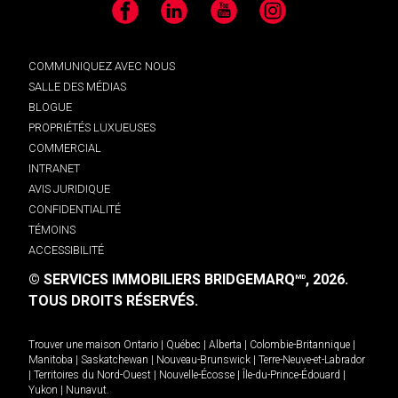
Facebook
LinkedIn
YouTube
Instagram
COMMUNIQUEZ AVEC NOUS
SALLE DES MÉDIAS
BLOGUE
PROPRIÉTÉS LUXUEUSES
COMMERCIAL
INTRANET
AVIS JURIDIQUE
CONFIDENTIALITÉ
TÉMOINS
ACCESSIBILITÉ
© SERVICES IMMOBILIERS BRIDGEMARQ
, 2026.
MD
TOUS DROITS RÉSERVÉS.
Trouver une maison
Ontario
|
Québec
|
Alberta
|
Colombie-Britannique
|
Manitoba
|
Saskatchewan
|
Nouveau-Brunswick
|
Terre-Neuve-et-Labrador
|
Territoires du Nord-Ouest
|
Nouvelle-Écosse
|
Île-du-Prince-Édouard
|
Yukon
|
Nunavut
.