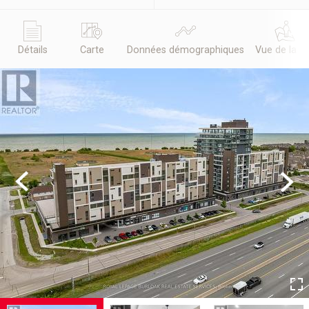
Détails
Carte
Données démographiques
Vue de la r
Previous
Next