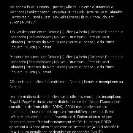
Maisons à louer -
Ontario
|
Québec
|
Alberta
|
Colombie-Britannique
|
Manitoba
|
Saskatchewan
|
Nouveau-Brunswick
|
Terre-Neuve-et-Labrador
|
Territoires du Nord-Ouest
|
Nouvelle-Écosse
|
Île-du-Prince-Édouard
|
Yukon
|
Nunavut
.
Trouver des courtiers en
Ontario
|
Québec
|
Alberta
|
Colombie-Britannique
|
Manitoba
|
Saskatchewan
|
Nouveau-Brunswick
|
Terre-Neuve-et-
Labrador
|
Territoires du Nord-Ouest
|
Nouvelle-Écosse
|
Île-du-Prince-
Édouard
|
Yukon
|
Nunavut
Parcourir les bureaux en
Ontario
|
Québec
|
Alberta
|
Colombie-Britannique
|
Manitoba
|
Saskatchewan
|
Nouveau-Brunswick
|
Terre-Neuve-et-
Labrador
|
Territoires du Nord-Ouest
|
Nouvelle-Écosse
|
Île-du-Prince-
Édouard
|
Yukon
|
Nunavut
Afficher les propriétés résidentielles au Canada
|
Dernières inscriptions au
Canada
Les informations des propriétés sur ce site proviennent des inscriptions
Royal LePage
MD
et du service de distribution de données de l'Association
canadienne de l’immobilier (SDD®). SDD® met en référence des
inscriptions tenues par des agences immobilières autres que Royal
LePage et ses distributeurs. L'exactitude de l'information n'est pas
garantie et devrait être indépendamment vérifiée. La marque DDF®
appartient à l'Association canadienne de l’immobilier (ACI) et identifie le
REALTOR.ca Installation de distribution de données (SDD®).