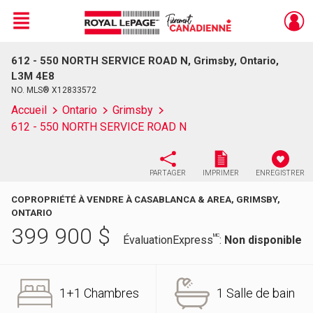
Menu
612 - 550 NORTH SERVICE ROAD N, Grimsby, Ontario,
Live
En Direct
L3M 4E8
NO. MLS® X12833572
Accueil
Ontario
Grimsby
612 - 550 NORTH SERVICE ROAD N
PARTAGER
IMPRIMER
ENREGISTRER
COPROPRIÉTÉ À VENDRE À CASABLANCA & AREA, GRIMSBY,
ONTARIO
399 900
$
MC
ÉvaluationExpress
:
Non disponible
1+1 Chambres
1 Salle de bain