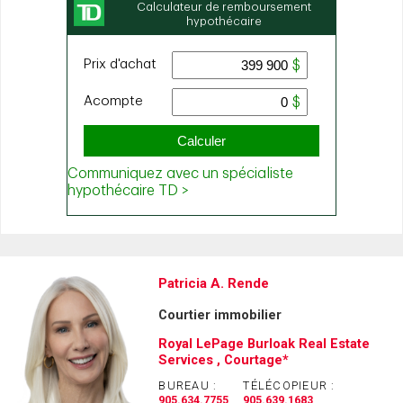
Patricia A. Rende
Courtier immobilier
Royal LePage Burloak Real Estate
Services , Courtage*
BUREAU :
TÉLÉCOPIEUR :
905.634.7755
905.639.1683