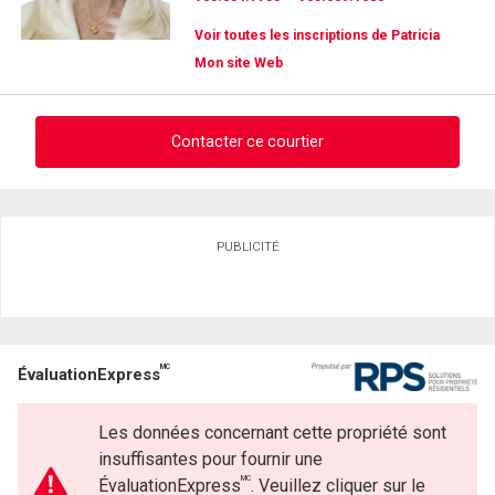
Voir toutes les inscriptions de Patricia
Mon site Web
Contacter ce courtier
Demander des infos sur cette inscription
PUBLICITÉ
Prénom
et
Nom
Courriel
MC
ÉvaluationExpress
Téléphone
(Optionnel)
Les données concernant cette propriété sont
Message
insuffisantes pour fournir une
MC
ÉvaluationExpress
. Veuillez cliquer sur le