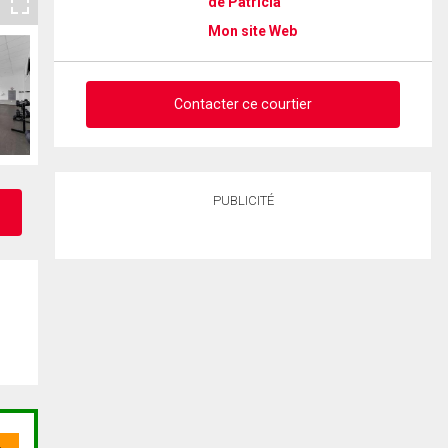
de Patricia
Mon site Web
Contacter ce courtier
Demander des infos sur cette
PUBLICITÉ
inscription
Prénom
et
Nom
Courriel
Téléphone
(Optionnel)
Message