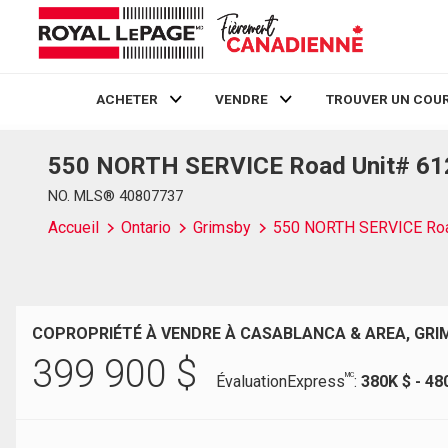
ACHETER
VENDRE
TROUVER UN COUR
550 NORTH SERVICE Road Unit# 612,
Live
En Direct
NO. MLS® 40807737
Accueil
Ontario
Grimsby
550 NORTH SERVICE Roa
COPROPRIÉTÉ À VENDRE À CASABLANCA & AREA, GRI
399 900
$
MC
ÉvaluationExpress
:
380K $ - 48