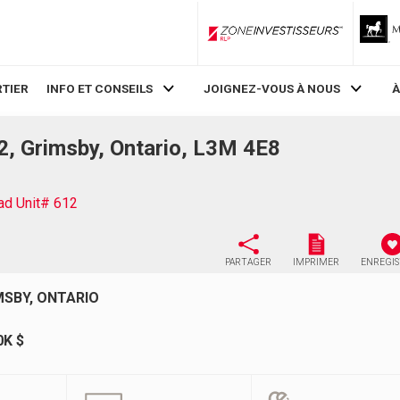
ZoneInvestisseurs RLP
TIER
INFO ET CONSEILS
JOIGNEZ-VOUS À NOUS
À
 Grimsby, Ontario, L3M 4E8
d Unit# 612
PARTAGER
IMPRIMER
ENREGI
MSBY, ONTARIO
0K $