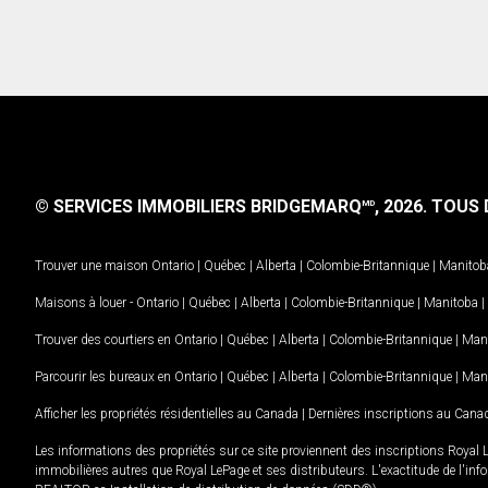
© SERVICES IMMOBILIERS BRIDGEMARQ
, 2026.
TOUS D
MD
Trouver une maison
Ontario
|
Québec
|
Alberta
|
Colombie-Britannique
|
Manitob
Maisons à louer -
Ontario
|
Québec
|
Alberta
|
Colombie-Britannique
|
Manitoba
|
Trouver des courtiers en
Ontario
|
Québec
|
Alberta
|
Colombie-Britannique
|
Man
Parcourir les bureaux en
Ontario
|
Québec
|
Alberta
|
Colombie-Britannique
|
Man
Afficher les propriétés résidentielles au Canada
|
Dernières inscriptions au Cana
Les informations des propriétés sur ce site proviennent des inscriptions Royal 
immobilières autres que Royal LePage et ses distributeurs. L'exactitude de l'info