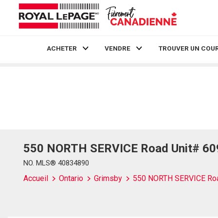
ACHETER
VENDRE
TROUVER UN COUR
Live
En Direct
550 NORTH SERVICE Road Unit# 609
NO. MLS® 40834890
Accueil
Ontario
Grimsby
550 NORTH SERVICE Roa