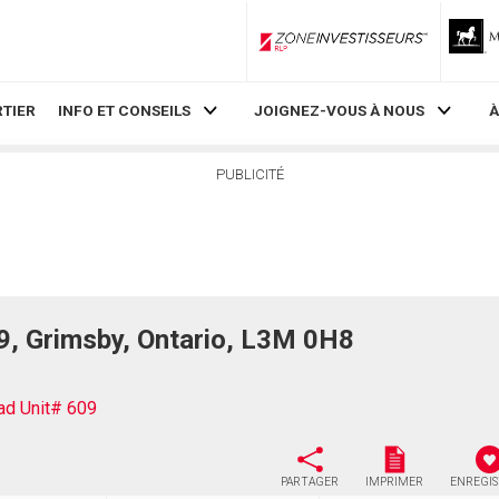
ZoneInvestisseurs RLP
TIER
INFO ET CONSEILS
JOIGNEZ-VOUS À NOUS
À
PUBLICITÉ
, Grimsby, Ontario, L3M 0H8
d Unit# 609
PARTAGER
IMPRIMER
ENREGI