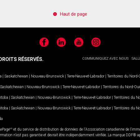
Haut de page
Facebook
LinkedIn
YouTube
Instagram
ROITS RÉSERVÉS.
COMMUNIQUEZ AVEC NOUS
SALL
a
|
Saskatchewan
|
Nouveau-Brunswick
|
Terre-Neuve-et-Labrador
|
Territoires du Nord
Saskatchewan
|
Nouveau-Brunswick
|
Terre-Neuve-et-Labrador
|
Territoires du Nord-Ou
itoba
|
Saskatchewan
|
Nouveau-Brunswick
|
Terre-Neuve-et-Labrador
|
Territoires du 
itoba
|
Saskatchewan
|
Nouveau-Brunswick
|
Terre-Neuve-et-Labrador
|
Territoires du 
da
LePage
MD
et du service de distribution de données de l'Association canadienne de l’im
rmation n'est pas garantie et devrait être indépendamment vérifiée. La marque DDF® appa