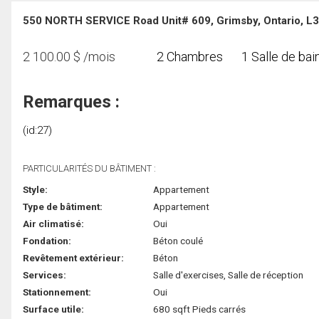
550 NORTH SERVICE Road Unit# 609, Grimsby, Ontario, L
2 100.00
$
/mois
2 Chambres
1 Salle de bai
Remarques :
(id:27)
PARTICULARITÉS DU BÂTIMENT :
Style:
Appartement
Type de bâtiment:
Appartement
Air climatisé:
Oui
Fondation:
Béton coulé
Revêtement extérieur:
Béton
Services:
Salle d'exercises, Salle de réception
Stationnement:
Oui
Surface utile:
680 sqft Pieds carrés