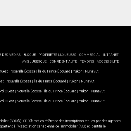
E DES MÉDIAS
BLOGUE
PROPRIÉTÉS LUXUEUSES
COMMERCIAL
INTRANET
AVIS JURIDIQUE
CONFIDENTIALITÉ
TÉMOINS
ACCESSIBILITÉ
-Ouest
|
Nouvelle-Écosse
|
Île-du-Prince-Édouard
|
Yukon
|
Nunavut
.
est
|
Nouvelle-Écosse
|
Île-du-Prince-Édouard
|
Yukon
|
Nunavut
.
Nord-Ouest
|
Nouvelle-Écosse
|
Île-du-Prince-Édouard
|
Yukon
|
Nunavut
Nord-Ouest
|
Nouvelle-Écosse
|
Île-du-Prince-Édouard
|
Yukon
|
Nunavut
mobilier (SDD®). SDD® met en référence des inscriptions tenues par des agences
rtient à l'Association canadienne de l’immobilier (ACI) et identifie le