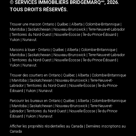
© SERVICES IMMOBILIERS BRIDGEMARQ
, 2026.
MD
TOUS DROITS RÉSERVÉS.
Trouver une maison
Ontario
|
Québec
|
Alberta
|
Colombie-Britannique
|
Manitoba
|
Saskatchewan
|
Nouveau-Brunswick
|
Terre-Neuve-et-Labrador
|
Territoires du Nord-Ouest
|
Nouvelle-Écosse
|
Île-du-Prince-Édouard
|
Yukon
|
Nunavut
.
Maisons à louer -
Ontario
|
Québec
|
Alberta
|
Colombie-Britannique
|
Manitoba
|
Saskatchewan
|
Nouveau-Brunswick
|
Terre-Neuve-et-Labrador
|
Territoires du Nord-Ouest
|
Nouvelle-Écosse
|
Île-du-Prince-Édouard
|
Yukon
|
Nunavut
.
Trouver des courtiers en
Ontario
|
Québec
|
Alberta
|
Colombie-Britannique
|
Manitoba
|
Saskatchewan
|
Nouveau-Brunswick
|
Terre-Neuve-et-
Labrador
|
Territoires du Nord-Ouest
|
Nouvelle-Écosse
|
Île-du-Prince-
Édouard
|
Yukon
|
Nunavut
Parcourir les bureaux en
Ontario
|
Québec
|
Alberta
|
Colombie-Britannique
|
Manitoba
|
Saskatchewan
|
Nouveau-Brunswick
|
Terre-Neuve-et-
Labrador
|
Territoires du Nord-Ouest
|
Nouvelle-Écosse
|
Île-du-Prince-
Édouard
|
Yukon
|
Nunavut
Afficher les propriétés résidentielles au Canada
|
Dernières inscriptions au
Canada