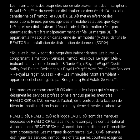
Les informations des propriétés sur ce site proviennent des inscriptions
Royal LePage
MD
et du service de distribution de données de l'Association
canadienne de l’immobilier (SDD®). SDD® met en référence des
inscriptions tenues par des agences immobilières autres que Royal
LePage et ses distributeurs. L'exactitude de l'information n'est pas
garantie et devrait être indépendamment vérifiée. La marque DDF®
appartient à l'Association canadienne de l’immobilier (ACI) et identifie le
REALTOR.ca Installation de distribution de données (SDD®).
*Tous les bureaux sont des propriétés indépendantes. Les bureaux
comprenant la mention « Services immobiliers Royal LePage
MD
Ltée »,
incluant sa division « Johnston & Daniel
MD
», « Royal LePage
MD
Credit
Valley Real Estate, Brokerage », « Royal LePage
MD
West Real Estate Services
», « Royal LePage
MD
Sussex », et « Les immeubles Mont-Tremblant »
appartiennent et sont gérés par Bridgemarq Real Estate Services
MD
.
Les marques de commerce MLS® ainsi que les logos qui s'y rapportent
désignent les services professionnels rendus par les membres
REALTORS® de l'ACI en vue de l'achat, de la vente et de la location de
biens immobiliers dans le cadre d'un système de vente collaborative.
REALTOR®, REALTORS® et le logo REALTOR® sont des marques
déposées de REALTOR® Canada Inc., une compagnie dont la National
Association of REALTORS® et l'Association canadienne de l’immobilier
sont propriétaires. Les marques de commerce REALTOR® servent à
distinguer les services immobiliers offerts par les courtiers et agents