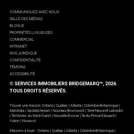
COMMUNIQUEZ AVEC NOUS
SALLE DES MÉDIAS
BLOGUE
PROPRIÉTÉS LUXUEUSES
COMMERCIAL
INTRANET
AVIS JURIDIQUE
CONFIDENTIALITÉ
TÉMOINS
ACCESSIBILITÉ
© SERVICES IMMOBILIERS BRIDGEMARQ
, 2026.
MD
TOUS DROITS RÉSERVÉS.
Trouver une maison
Ontario
|
Québec
|
Alberta
|
Colombie-Britannique
|
Manitoba
|
Saskatchewan
|
Nouveau-Brunswick
|
Terre-Neuve-et-Labrador
|
Territoires du Nord-Ouest
|
Nouvelle-Écosse
|
Île-du-Prince-Édouard
|
Yukon
|
Nunavut
.
Maisons à louer -
Ontario
|
Québec
|
Alberta
|
Colombie-Britannique
|