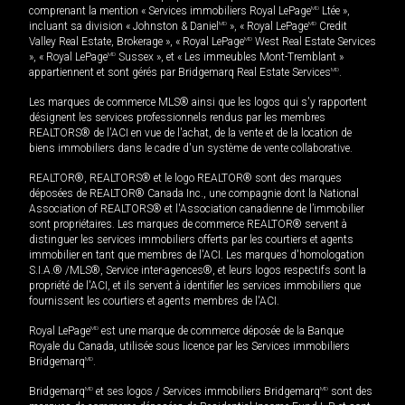
comprenant la mention « Services immobiliers Royal LePage
MD
Ltée »,
incluant sa division « Johnston & Daniel
MD
», « Royal LePage
MD
Credit
Valley Real Estate, Brokerage », « Royal LePage
MD
West Real Estate Services
», « Royal LePage
MD
Sussex », et « Les immeubles Mont-Tremblant »
appartiennent et sont gérés par Bridgemarq Real Estate Services
MD
.
Les marques de commerce MLS® ainsi que les logos qui s'y rapportent
désignent les services professionnels rendus par les membres
REALTORS® de l'ACI en vue de l'achat, de la vente et de la location de
biens immobiliers dans le cadre d'un système de vente collaborative.
REALTOR®, REALTORS® et le logo REALTOR® sont des marques
déposées de REALTOR® Canada Inc., une compagnie dont la National
Association of REALTORS® et l'Association canadienne de l’immobilier
sont propriétaires. Les marques de commerce REALTOR® servent à
distinguer les services immobiliers offerts par les courtiers et agents
immobilier en tant que membres de l'ACI. Les marques d'homologation
S.I.A.® /MLS®, Service inter-agences®, et leurs logos respectifs sont la
propriété de l'ACI, et ils servent à identifier les services immobiliers que
fournissent les courtiers et agents membres de l'ACI.
Royal LePage
MD
est une marque de commerce déposée de la Banque
Royale du Canada, utilisée sous licence par les Services immobiliers
Bridgemarq
MD
.
Bridgemarq
MD
et ses logos / Services immobiliers Bridgemarq
MD
sont des