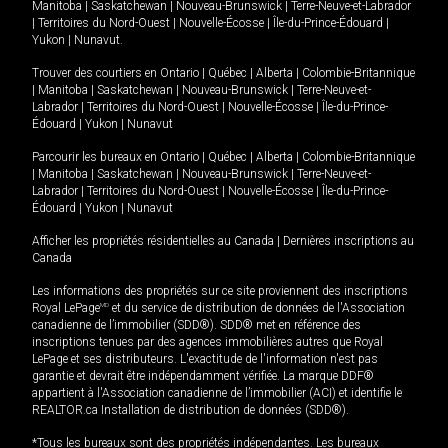
Manitoba
|
Saskatchewan
|
Nouveau-Brunswick
|
Terre-Neuve-et-Labrador
|
Territoires du Nord-Ouest
|
Nouvelle-Écosse
|
Île-du-Prince-Édouard
|
Yukon
|
Nunavut
.
Trouver des courtiers en
Ontario
|
Québec
|
Alberta
|
Colombie-Britannique
|
Manitoba
|
Saskatchewan
|
Nouveau-Brunswick
|
Terre-Neuve-et-
Labrador
|
Territoires du Nord-Ouest
|
Nouvelle-Écosse
|
Île-du-Prince-
Édouard
|
Yukon
|
Nunavut
Parcourir les bureaux en
Ontario
|
Québec
|
Alberta
|
Colombie-Britannique
|
Manitoba
|
Saskatchewan
|
Nouveau-Brunswick
|
Terre-Neuve-et-
Labrador
|
Territoires du Nord-Ouest
|
Nouvelle-Écosse
|
Île-du-Prince-
Édouard
|
Yukon
|
Nunavut
Afficher les propriétés résidentielles au Canada
|
Dernières inscriptions au
Canada
Les informations des propriétés sur ce site proviennent des inscriptions
Royal LePage
MD
et du service de distribution de données de l'Association
canadienne de l’immobilier (SDD®). SDD® met en référence des
inscriptions tenues par des agences immobilières autres que Royal
LePage et ses distributeurs. L'exactitude de l'information n'est pas
garantie et devrait être indépendamment vérifiée. La marque DDF®
appartient à l'Association canadienne de l’immobilier (ACI) et identifie le
REALTOR.ca Installation de distribution de données (SDD®).
*Tous les bureaux sont des propriétés indépendantes. Les bureaux