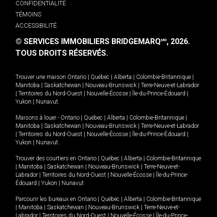
CONFIDENTIALITÉ
TÉMOINS
ACCESSIBILITÉ
© SERVICES IMMOBILIERS BRIDGEMARQ
, 2026.
MD
TOUS DROITS RÉSERVÉS.
Trouver une maison
Ontario
|
Québec
|
Alberta
|
Colombie-Britannique
|
Manitoba
|
Saskatchewan
|
Nouveau-Brunswick
|
Terre-Neuve-et-Labrador
|
Territoires du Nord-Ouest
|
Nouvelle-Écosse
|
Île-du-Prince-Édouard
|
Yukon
|
Nunavut
.
Maisons à louer -
Ontario
|
Québec
|
Alberta
|
Colombie-Britannique
|
Manitoba
|
Saskatchewan
|
Nouveau-Brunswick
|
Terre-Neuve-et-Labrador
|
Territoires du Nord-Ouest
|
Nouvelle-Écosse
|
Île-du-Prince-Édouard
|
Yukon
|
Nunavut
.
Trouver des courtiers en
Ontario
|
Québec
|
Alberta
|
Colombie-Britannique
|
Manitoba
|
Saskatchewan
|
Nouveau-Brunswick
|
Terre-Neuve-et-
Labrador
|
Territoires du Nord-Ouest
|
Nouvelle-Écosse
|
Île-du-Prince-
Édouard
|
Yukon
|
Nunavut
Parcourir les bureaux en
Ontario
|
Québec
|
Alberta
|
Colombie-Britannique
|
Manitoba
|
Saskatchewan
|
Nouveau-Brunswick
|
Terre-Neuve-et-
Labrador
|
Territoires du Nord-Ouest
|
Nouvelle-Écosse
|
Île-du-Prince-