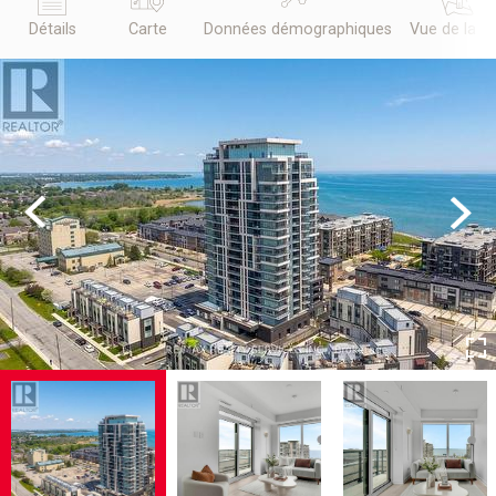
Détails
Carte
Données démographiques
Vue de la r
Previous
Next