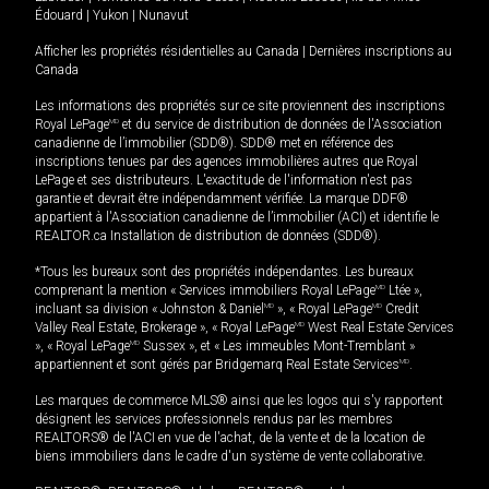
Édouard
|
Yukon
|
Nunavut
Afficher les propriétés résidentielles au Canada
|
Dernières inscriptions au
Canada
Les informations des propriétés sur ce site proviennent des inscriptions
Royal LePage
MD
et du service de distribution de données de l'Association
canadienne de l’immobilier (SDD®). SDD® met en référence des
inscriptions tenues par des agences immobilières autres que Royal
LePage et ses distributeurs. L'exactitude de l'information n'est pas
garantie et devrait être indépendamment vérifiée. La marque DDF®
appartient à l'Association canadienne de l’immobilier (ACI) et identifie le
REALTOR.ca Installation de distribution de données (SDD®).
*Tous les bureaux sont des propriétés indépendantes. Les bureaux
comprenant la mention « Services immobiliers Royal LePage
MD
Ltée »,
incluant sa division « Johnston & Daniel
MD
», « Royal LePage
MD
Credit
Valley Real Estate, Brokerage », « Royal LePage
MD
West Real Estate Services
», « Royal LePage
MD
Sussex », et « Les immeubles Mont-Tremblant »
appartiennent et sont gérés par Bridgemarq Real Estate Services
MD
.
Les marques de commerce MLS® ainsi que les logos qui s'y rapportent
désignent les services professionnels rendus par les membres
REALTORS® de l'ACI en vue de l'achat, de la vente et de la location de
biens immobiliers dans le cadre d'un système de vente collaborative.