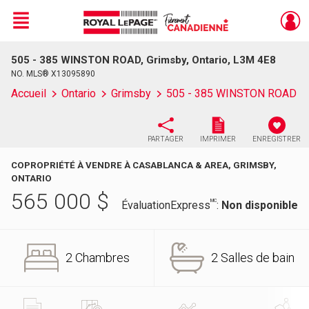
Menu
505 - 385 WINSTON ROAD, Grimsby, Ontario, L3M 4E8
Live
En Direct
NO. MLS® X13095890
Accueil
Ontario
Grimsby
505 - 385 WINSTON ROAD
PARTAGER
IMPRIMER
ENREGISTRER
COPROPRIÉTÉ À VENDRE À CASABLANCA & AREA, GRIMSBY,
ONTARIO
565 000
$
MC
ÉvaluationExpress
:
Non disponible
2 Chambres
2 Salles de bain