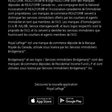
REALTOR®, REALTORS® et le logo REALTOR® sont des marques
déposées de REALTOR® Canada Inc., une compagnie dont la National
Association of REALTORS® et l'Association canadienne de l’immobilier
sont propriétaires. Les marques de commerce REALTOR® servent à
distinguer les services immobiliers offerts par les courtiers et agents
immobilier en tant que membres de l'ACI. Les marques d'homologation
S.I.A.® /MLS®, Service inter-agences®, et leurs logos respectifs sont la
propriété de l'ACI, et ils servent à identifier les services immobiliers que
fournissent les courtiers et agents membres de l'ACI.
Royal LePage
MD
est une marque de commerce déposée de la Banque
Royale du Canada, utilisée sous licence par les Services immobiliers
Bridgemarq
MD
.
Bridgemarq
MD
et ses logos / Services immobiliers Bridgemarq
MD
sont des
marques de commerce déposées de Residential Income Fund L.P. et sont
utilisées sous licence par Services immobiliers Bridgemarq
MD
Inc.
Découvrez la nouvelle application
MD
Royal LePage
565 000
$