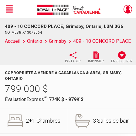
Menu
409 - 10 CONCORD PLACE, Grimsby, Ontario, L3M 0G6
Live
En Direct
NO. MLS® X13078064
Accueil
Ontario
Grimsby
409 - 10 CONCORD PLACE
PARTAGER
IMPRIMER
ENREGISTRER
COPROPRIÉTÉ À VENDRE À CASABLANCA & AREA, GRIMSBY,
ONTARIO
799 000
$
MC
ÉvaluationExpress
:
774K $ - 979K $
2+1 Chambres
3 Salles de bain