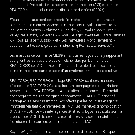
appartient à l'Association canadienne de l’immobilier (ACI) et identifie le
REALTOR.ca Installation de distribution de données (SDD®).
*Tous les bureaux sont des propriétés indépendantes. Les bureaux
comprenant la mention « Services immobiliers Royal LePage
MD
Ltée »,
incluant sa division « Johnston & Daniel
MD
», « Royal LePage
MD
Credit
Valley Real Estate, Brokerage », « Royal LePage
MD
West Real Estate Services
», « Royal LePage
MD
Sussex », et « Les immeubles Mont-Tremblant »
appartiennent et sont gérés par Bridgemarq Real Estate Services
MD
.
Les marques de commerce MLS® ainsi que les logos qui s'y rapportent
désignent les services professionnels rendus par les membres
REALTORS® de l'ACI en vue de l'achat, de la vente et de la location de
biens immobiliers dans le cadre d'un système de vente collaborative.
REALTOR®, REALTORS® et le logo REALTOR® sont des marques
déposées de REALTOR® Canada Inc., une compagnie dont la National
Association of REALTORS® et l'Association canadienne de l’immobilier
sont propriétaires. Les marques de commerce REALTOR® servent à
distinguer les services immobiliers offerts par les courtiers et agents
immobilier en tant que membres de l'ACI. Les marques d'homologation
S.I.A.® /MLS®, Service inter-agences®, et leurs logos respectifs sont la
propriété de l'ACI, et ils servent à identifier les services immobiliers que
fournissent les courtiers et agents membres de l'ACI.
Royal LePage
MD
est une marque de commerce déposée de la Banque