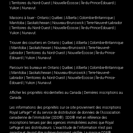
|
Territoires du Nord-Ouest
|
Nouvelle-Écosse
|
Île-du-Prince-Édouard
|
Yukon
|
Nunavut
.
Maisons à louer -
Ontario
|
Québec
|
Alberta
|
Colombie-Britannique
|
Manitoba
|
Saskatchewan
|
Nouveau-Brunswick
|
Terre-Neuve-et-Labrador
|
Territoires du Nord-Ouest
|
Nouvelle-Écosse
|
Île-du-Prince-Édouard
|
Yukon
|
Nunavut
.
Trouver des courtiers en
Ontario
|
Québec
|
Alberta
|
Colombie-Britannique
|
Manitoba
|
Saskatchewan
|
Nouveau-Brunswick
|
Terre-Neuve-et-
Labrador
|
Territoires du Nord-Ouest
|
Nouvelle-Écosse
|
Île-du-Prince-
Édouard
|
Yukon
|
Nunavut
Parcourir les bureaux en
Ontario
|
Québec
|
Alberta
|
Colombie-Britannique
|
Manitoba
|
Saskatchewan
|
Nouveau-Brunswick
|
Terre-Neuve-et-
Labrador
|
Territoires du Nord-Ouest
|
Nouvelle-Écosse
|
Île-du-Prince-
Édouard
|
Yukon
|
Nunavut
Afficher les propriétés résidentielles au Canada
|
Dernières inscriptions au
Canada
Les informations des propriétés sur ce site proviennent des inscriptions
Royal LePage
MD
et du service de distribution de données de l'Association
canadienne de l’immobilier (SDD®). SDD® met en référence des
inscriptions tenues par des agences immobilières autres que Royal
LePage et ses distributeurs. L'exactitude de l'information n'est pas
garantie et devrait être indépendamment vérifiée. La marque DDF®