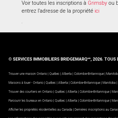
Voir toutes les inscriptions à
Grimsby
ou b
entrez l'adresse de la propriété
ici
.
© SERVICES IMMOBILIERS BRIDGEMARQ
, 2026.
TOUS D
MD
Trouver une maison
Ontario
|
Québec
|
Alberta
|
Colombie-Britannique
|
Manitob
Maisons à louer -
Ontario
|
Québec
|
Alberta
|
Colombie-Britannique
|
Manitoba
|
Trouver des courtiers en
Ontario
|
Québec
|
Alberta
|
Colombie-Britannique
|
Man
Parcourir les bureaux en
Ontario
|
Québec
|
Alberta
|
Colombie-Britannique
|
Man
Afficher les propriétés résidentielles au Canada
|
Dernières inscriptions au Cana