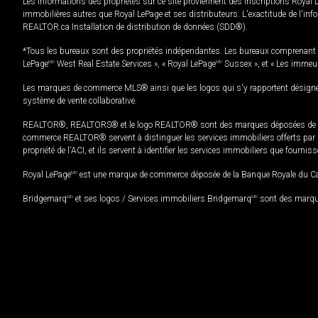
Les informations des propriétés sur ce site proviennent des inscriptions Royal 
immobilières autres que Royal LePage et ses distributeurs. L'exactitude de l'info
REALTOR.ca Installation de distribution de données (SDD®).
*Tous les bureaux sont des propriétés indépendantes. Les bureaux comprenant 
LePage
MD
West Real Estate Services », « Royal LePage
MD
Sussex », et « Les immeu
Les marques de commerce MLS® ainsi que les logos qui s'y rapportent désignent
système de vente collaborative.
REALTOR®, REALTORS® et le logo REALTOR® sont des marques déposées de REAL
commerce REALTOR® servent à distinguer les services immobiliers offerts par le
propriété de l'ACI, et ils servent à identifier les services immobiliers que fourni
Royal LePage
MD
est une marque de commerce déposée de la Banque Royale du Cana
Bridgemarq
MD
et ses logos / Services immobiliers Bridgemarq
MD
sont des marque