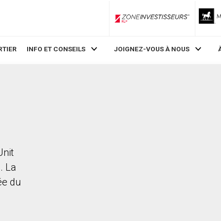
ZoneInvestisseurs RLP
RTIER
INFO ET CONSEILS
JOIGNEZ-VOUS À NOUS
Unit
. La
rée du