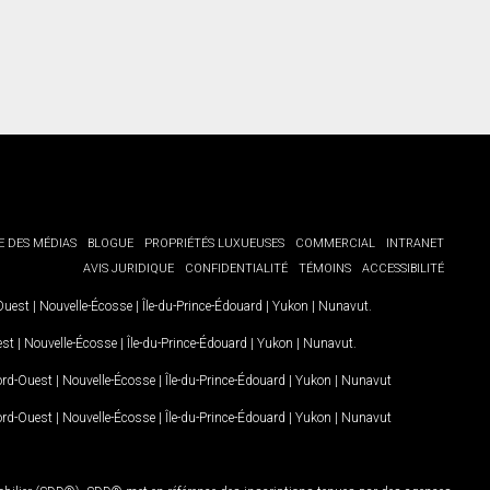
E DES MÉDIAS
BLOGUE
PROPRIÉTÉS LUXUEUSES
COMMERCIAL
INTRANET
AVIS JURIDIQUE
CONFIDENTIALITÉ
TÉMOINS
ACCESSIBILITÉ
-Ouest
|
Nouvelle-Écosse
|
Île-du-Prince-Édouard
|
Yukon
|
Nunavut
.
est
|
Nouvelle-Écosse
|
Île-du-Prince-Édouard
|
Yukon
|
Nunavut
.
Nord-Ouest
|
Nouvelle-Écosse
|
Île-du-Prince-Édouard
|
Yukon
|
Nunavut
Nord-Ouest
|
Nouvelle-Écosse
|
Île-du-Prince-Édouard
|
Yukon
|
Nunavut