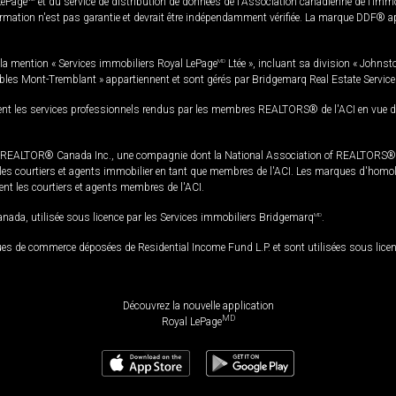
LePage
et du service de distribution de données de l'Association canadienne de l’im
rmation n'est pas garantie et devrait être indépendamment vérifiée. La marque DDF® appa
la mention « Services immobiliers Royal LePage
MD
Ltée », incluant sa division « Johnst
bles Mont-Tremblant » appartiennent et sont gérés par Bridgemarq Real Estate Servic
 les services professionnels rendus par les membres REALTORS® de l'ACI en vue de l'a
TOR® Canada Inc., une compagnie dont la National Association of REALTORS® et l'
s courtiers et agents immobilier en tant que membres de l'ACI. Les marques d'homolog
ssent les courtiers et agents membres de l'ACI.
da, utilisée sous licence par les Services immobiliers Bridgemarq
MD
.
s de commerce déposées de Residential Income Fund L.P. et sont utilisées sous lice
Découvrez la nouvelle application
MD
Royal LePage