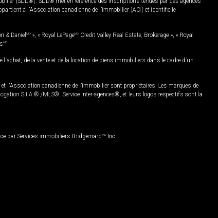
mobilier (SDD®). SDD® met en référence des inscriptions tenues par des agences
rtient à l'Association canadienne de l’immobilier (ACI) et identifie le
on & Daniel
MD
», « Royal LePage
MD
Credit Valley Real Estate, Brokerage », « Royal
es
MD
.
chat, de la vente et de la location de biens immobiliers dans le cadre d'un
Association canadienne de l’immobilier sont propriétaires. Les marques de
ation S.I.A.® /MLS®, Service inter-agences®, et leurs logos respectifs sont la
nce par Services immobiliers Bridgemarq
MD
Inc.