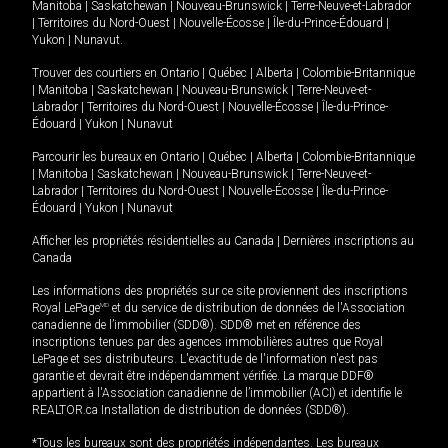
Manitoba
|
Saskatchewan
|
Nouveau-Brunswick
|
Terre-Neuve-et-Labrador
|
Territoires du Nord-Ouest
|
Nouvelle-Écosse
|
Île-du-Prince-Édouard
|
Yukon
|
Nunavut
.
Trouver des courtiers en
Ontario
|
Québec
|
Alberta
|
Colombie-Britannique
|
Manitoba
|
Saskatchewan
|
Nouveau-Brunswick
|
Terre-Neuve-et-
Labrador
|
Territoires du Nord-Ouest
|
Nouvelle-Écosse
|
Île-du-Prince-
Édouard
|
Yukon
|
Nunavut
Parcourir les bureaux en
Ontario
|
Québec
|
Alberta
|
Colombie-Britannique
|
Manitoba
|
Saskatchewan
|
Nouveau-Brunswick
|
Terre-Neuve-et-
Labrador
|
Territoires du Nord-Ouest
|
Nouvelle-Écosse
|
Île-du-Prince-
Édouard
|
Yukon
|
Nunavut
Afficher les propriétés résidentielles au Canada
|
Dernières inscriptions au
Canada
Les informations des propriétés sur ce site proviennent des inscriptions
Royal LePage
MD
et du service de distribution de données de l'Association
canadienne de l’immobilier (SDD®). SDD® met en référence des
inscriptions tenues par des agences immobilières autres que Royal
LePage et ses distributeurs. L'exactitude de l'information n'est pas
garantie et devrait être indépendamment vérifiée. La marque DDF®
appartient à l'Association canadienne de l’immobilier (ACI) et identifie le
REALTOR.ca Installation de distribution de données (SDD®).
*Tous les bureaux sont des propriétés indépendantes. Les bureaux