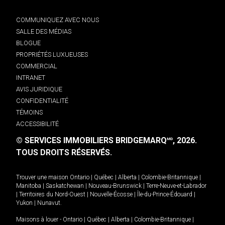
COMMUNIQUEZ AVEC NOUS
SALLE DES MÉDIAS
BLOGUE
PROPRIÉTÉS LUXUEUSES
COMMERCIAL
INTRANET
AVIS JURIDIQUE
CONFIDENTIALITÉ
TÉMOINS
ACCESSIBILITÉ
© SERVICES IMMOBILIERS BRIDGEMARQ
, 2026.
MD
TOUS DROITS RÉSERVÉS.
Trouver une maison
Ontario
|
Québec
|
Alberta
|
Colombie-Britannique
|
Manitoba
|
Saskatchewan
|
Nouveau-Brunswick
|
Terre-Neuve-et-Labrador
|
Territoires du Nord-Ouest
|
Nouvelle-Écosse
|
Île-du-Prince-Édouard
|
Yukon
|
Nunavut
.
Maisons à louer -
Ontario
|
Québec
|
Alberta
|
Colombie-Britannique
|