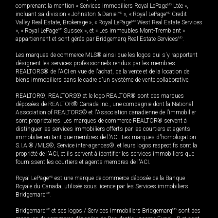
comprenant la mention « Services immobiliers Royal LePage
MD
Ltée »,
incluant sa division « Johnston & Daniel
MD
», « Royal LePage
MD
Credit
Valley Real Estate, Brokerage », « Royal LePage
MD
West Real Estate Services
», « Royal LePage
MD
Sussex », et « Les immeubles Mont-Tremblant »
appartiennent et sont gérés par Bridgemarq Real Estate Services
MD
.
Les marques de commerce MLS® ainsi que les logos qui s'y rapportent
désignent les services professionnels rendus par les membres
REALTORS® de l'ACI en vue de l'achat, de la vente et de la location de
biens immobiliers dans le cadre d'un système de vente collaborative.
REALTOR®, REALTORS® et le logo REALTOR® sont des marques
déposées de REALTOR® Canada Inc., une compagnie dont la National
Association of REALTORS® et l'Association canadienne de l’immobilier
sont propriétaires. Les marques de commerce REALTOR® servent à
distinguer les services immobiliers offerts par les courtiers et agents
immobilier en tant que membres de l'ACI. Les marques d'homologation
S.I.A.® /MLS®, Service inter-agences®, et leurs logos respectifs sont la
propriété de l'ACI, et ils servent à identifier les services immobiliers que
fournissent les courtiers et agents membres de l'ACI.
Royal LePage
MD
est une marque de commerce déposée de la Banque
Royale du Canada, utilisée sous licence par les Services immobiliers
Bridgemarq
MD
.
Bridgemarq
MD
et ses logos / Services immobiliers Bridgemarq
MD
sont des