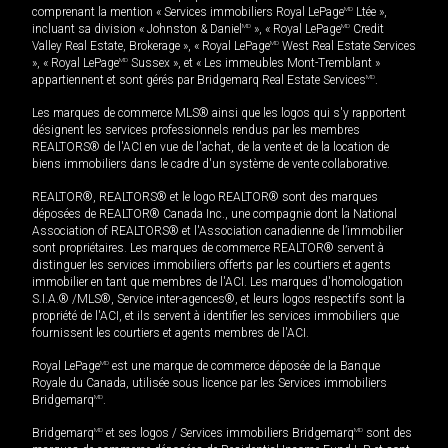
comprenant la mention « Services immobiliers Royal LePage
MD
Ltée »,
incluant sa division « Johnston & Daniel
MD
», « Royal LePage
MD
Credit
Valley Real Estate, Brokerage », « Royal LePage
MD
West Real Estate Services
», « Royal LePage
MD
Sussex », et « Les immeubles Mont-Tremblant »
appartiennent et sont gérés par Bridgemarq Real Estate Services
MD
.
Les marques de commerce MLS® ainsi que les logos qui s'y rapportent
désignent les services professionnels rendus par les membres
REALTORS® de l'ACI en vue de l'achat, de la vente et de la location de
biens immobiliers dans le cadre d'un système de vente collaborative.
REALTOR®, REALTORS® et le logo REALTOR® sont des marques
déposées de REALTOR® Canada Inc., une compagnie dont la National
Association of REALTORS® et l'Association canadienne de l’immobilier
sont propriétaires. Les marques de commerce REALTOR® servent à
distinguer les services immobiliers offerts par les courtiers et agents
immobilier en tant que membres de l'ACI. Les marques d'homologation
S.I.A.® /MLS®, Service inter-agences®, et leurs logos respectifs sont la
propriété de l'ACI, et ils servent à identifier les services immobiliers que
fournissent les courtiers et agents membres de l'ACI.
Royal LePage
MD
est une marque de commerce déposée de la Banque
Royale du Canada, utilisée sous licence par les Services immobiliers
Bridgemarq
MD
.
Bridgemarq
MD
et ses logos / Services immobiliers Bridgemarq
MD
sont des