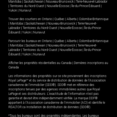
Manitoba
|
Saskatchewan
|
Nouveau-Brunswick
|
Terre-Neuve-et-Labrador
|
Territoires du Nord-Ouest
|
Nouvelle-Écosse
|
Île-du-Prince-Édouard
|
Yukon
|
Nunavut
.
Trouver des courtiers en
Ontario
|
Québec
|
Alberta
|
Colombie-Britannique
|
Manitoba
|
Saskatchewan
|
Nouveau-Brunswick
|
Terre-Neuve-et-
Labrador
|
Territoires du Nord-Ouest
|
Nouvelle-Écosse
|
Île-du-Prince-
Édouard
|
Yukon
|
Nunavut
Parcourir les bureaux en
Ontario
|
Québec
|
Alberta
|
Colombie-Britannique
|
Manitoba
|
Saskatchewan
|
Nouveau-Brunswick
|
Terre-Neuve-et-
Labrador
|
Territoires du Nord-Ouest
|
Nouvelle-Écosse
|
Île-du-Prince-
Édouard
|
Yukon
|
Nunavut
Afficher les propriétés résidentielles au Canada
|
Dernières inscriptions au
Canada
Les informations des propriétés sur ce site proviennent des inscriptions
Royal LePage
MD
et du service de distribution de données de l'Association
canadienne de l’immobilier (SDD®). SDD® met en référence des
inscriptions tenues par des agences immobilières autres que Royal
LePage et ses distributeurs. L'exactitude de l'information n'est pas
garantie et devrait être indépendamment vérifiée. La marque DDF®
appartient à l'Association canadienne de l’immobilier (ACI) et identifie le
REALTOR.ca Installation de distribution de données (SDD®).
*Tous les bureaux sont des propriétés indépendantes. Les bureaux