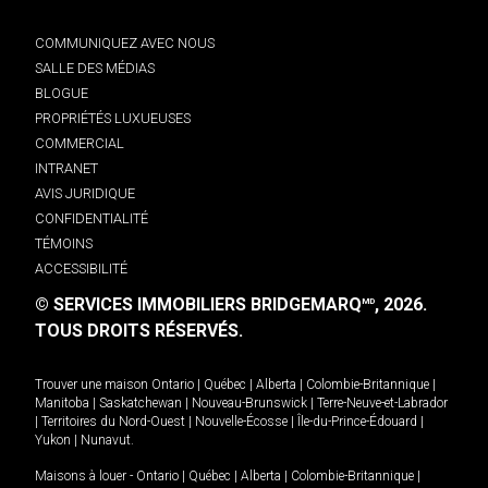
COMMUNIQUEZ AVEC NOUS
SALLE DES MÉDIAS
BLOGUE
PROPRIÉTÉS LUXUEUSES
COMMERCIAL
INTRANET
AVIS JURIDIQUE
CONFIDENTIALITÉ
TÉMOINS
ACCESSIBILITÉ
© SERVICES IMMOBILIERS BRIDGEMARQ
, 2026.
MD
TOUS DROITS RÉSERVÉS.
Trouver une maison
Ontario
|
Québec
|
Alberta
|
Colombie-Britannique
|
Manitoba
|
Saskatchewan
|
Nouveau-Brunswick
|
Terre-Neuve-et-Labrador
|
Territoires du Nord-Ouest
|
Nouvelle-Écosse
|
Île-du-Prince-Édouard
|
Yukon
|
Nunavut
.
Maisons à louer -
Ontario
|
Québec
|
Alberta
|
Colombie-Britannique
|