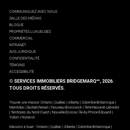
COMMUNIQUEZ AVEC NOUS
SALLE DES MÉDIAS
BLOGUE
PROPRIÉTÉS LUXUEUSES
COMMERCIAL
INTRANET
AVIS JURIDIQUE
CONFIDENTIALITÉ
TÉMOINS
ACCESSIBILITÉ
© SERVICES IMMOBILIERS BRIDGEMARQ
, 2026.
MD
TOUS DROITS RÉSERVÉS.
Trouver une maison
Ontario
|
Québec
|
Alberta
|
Colombie-Britannique
|
Manitoba
|
Saskatchewan
|
Nouveau-Brunswick
|
Terre-Neuve-et-Labrador
|
Territoires du Nord-Ouest
|
Nouvelle-Écosse
|
Île-du-Prince-Édouard
|
Yukon
|
Nunavut
.
Maisons à louer -
Ontario
|
Québec
|
Alberta
|
Colombie-Britannique
|