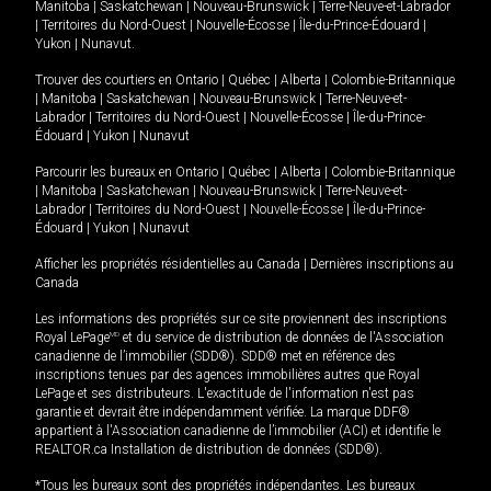
Manitoba
|
Saskatchewan
|
Nouveau-Brunswick
|
Terre-Neuve-et-Labrador
|
Territoires du Nord-Ouest
|
Nouvelle-Écosse
|
Île-du-Prince-Édouard
|
Yukon
|
Nunavut
.
Trouver des courtiers en
Ontario
|
Québec
|
Alberta
|
Colombie-Britannique
|
Manitoba
|
Saskatchewan
|
Nouveau-Brunswick
|
Terre-Neuve-et-
Labrador
|
Territoires du Nord-Ouest
|
Nouvelle-Écosse
|
Île-du-Prince-
Édouard
|
Yukon
|
Nunavut
Parcourir les bureaux en
Ontario
|
Québec
|
Alberta
|
Colombie-Britannique
|
Manitoba
|
Saskatchewan
|
Nouveau-Brunswick
|
Terre-Neuve-et-
Labrador
|
Territoires du Nord-Ouest
|
Nouvelle-Écosse
|
Île-du-Prince-
Édouard
|
Yukon
|
Nunavut
Afficher les propriétés résidentielles au Canada
|
Dernières inscriptions au
Canada
Les informations des propriétés sur ce site proviennent des inscriptions
Royal LePage
MD
et du service de distribution de données de l'Association
canadienne de l’immobilier (SDD®). SDD® met en référence des
inscriptions tenues par des agences immobilières autres que Royal
LePage et ses distributeurs. L'exactitude de l'information n'est pas
garantie et devrait être indépendamment vérifiée. La marque DDF®
appartient à l'Association canadienne de l’immobilier (ACI) et identifie le
REALTOR.ca Installation de distribution de données (SDD®).
*Tous les bureaux sont des propriétés indépendantes. Les bureaux