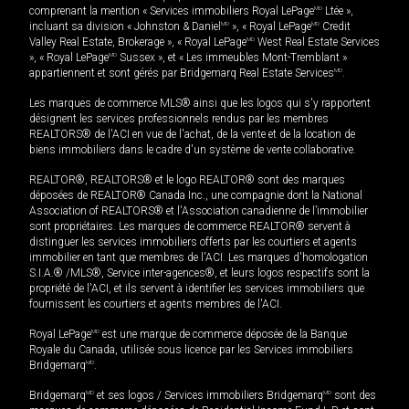
comprenant la mention « Services immobiliers Royal LePage
MD
Ltée »,
incluant sa division « Johnston & Daniel
MD
», « Royal LePage
MD
Credit
Valley Real Estate, Brokerage », « Royal LePage
MD
West Real Estate Services
», « Royal LePage
MD
Sussex », et « Les immeubles Mont-Tremblant »
appartiennent et sont gérés par Bridgemarq Real Estate Services
MD
.
Les marques de commerce MLS® ainsi que les logos qui s'y rapportent
désignent les services professionnels rendus par les membres
REALTORS® de l'ACI en vue de l'achat, de la vente et de la location de
biens immobiliers dans le cadre d'un système de vente collaborative.
REALTOR®, REALTORS® et le logo REALTOR® sont des marques
déposées de REALTOR® Canada Inc., une compagnie dont la National
Association of REALTORS® et l'Association canadienne de l’immobilier
sont propriétaires. Les marques de commerce REALTOR® servent à
distinguer les services immobiliers offerts par les courtiers et agents
immobilier en tant que membres de l'ACI. Les marques d'homologation
S.I.A.® /MLS®, Service inter-agences®, et leurs logos respectifs sont la
propriété de l'ACI, et ils servent à identifier les services immobiliers que
fournissent les courtiers et agents membres de l'ACI.
Royal LePage
MD
est une marque de commerce déposée de la Banque
Royale du Canada, utilisée sous licence par les Services immobiliers
Bridgemarq
MD
.
Bridgemarq
MD
et ses logos / Services immobiliers Bridgemarq
MD
sont des