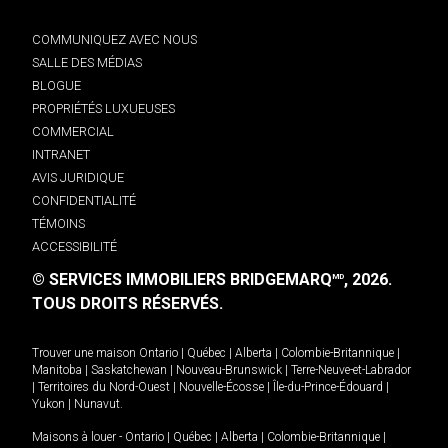
COMMUNIQUEZ AVEC NOUS
SALLE DES MÉDIAS
BLOGUE
PROPRIÉTÉS LUXUEUSES
COMMERCIAL
INTRANET
AVIS JURIDIQUE
CONFIDENTIALITÉ
TÉMOINS
ACCESSIBILITÉ
© SERVICES IMMOBILIERS BRIDGEMARQ
, 2026.
MD
TOUS DROITS RÉSERVÉS.
Trouver une maison
Ontario
|
Québec
|
Alberta
|
Colombie-Britannique
|
Manitoba
|
Saskatchewan
|
Nouveau-Brunswick
|
Terre-Neuve-et-Labrador
|
Territoires du Nord-Ouest
|
Nouvelle-Écosse
|
Île-du-Prince-Édouard
|
Yukon
|
Nunavut
.
Maisons à louer -
Ontario
|
Québec
|
Alberta
|
Colombie-Britannique
|