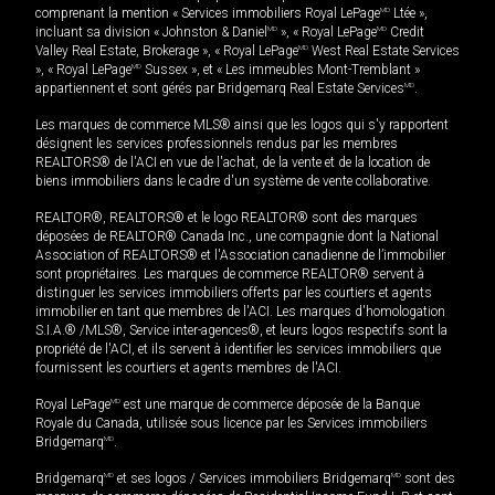
comprenant la mention « Services immobiliers Royal LePage
MD
Ltée »,
incluant sa division « Johnston & Daniel
MD
», « Royal LePage
MD
Credit
Valley Real Estate, Brokerage », « Royal LePage
MD
West Real Estate Services
», « Royal LePage
MD
Sussex », et « Les immeubles Mont-Tremblant »
appartiennent et sont gérés par Bridgemarq Real Estate Services
MD
.
Les marques de commerce MLS® ainsi que les logos qui s'y rapportent
désignent les services professionnels rendus par les membres
REALTORS® de l'ACI en vue de l'achat, de la vente et de la location de
biens immobiliers dans le cadre d'un système de vente collaborative.
REALTOR®, REALTORS® et le logo REALTOR® sont des marques
déposées de REALTOR® Canada Inc., une compagnie dont la National
Association of REALTORS® et l'Association canadienne de l’immobilier
sont propriétaires. Les marques de commerce REALTOR® servent à
distinguer les services immobiliers offerts par les courtiers et agents
immobilier en tant que membres de l'ACI. Les marques d'homologation
S.I.A.® /MLS®, Service inter-agences®, et leurs logos respectifs sont la
propriété de l'ACI, et ils servent à identifier les services immobiliers que
fournissent les courtiers et agents membres de l'ACI.
Royal LePage
MD
est une marque de commerce déposée de la Banque
Royale du Canada, utilisée sous licence par les Services immobiliers
Bridgemarq
MD
.
Bridgemarq
MD
et ses logos / Services immobiliers Bridgemarq
MD
sont des