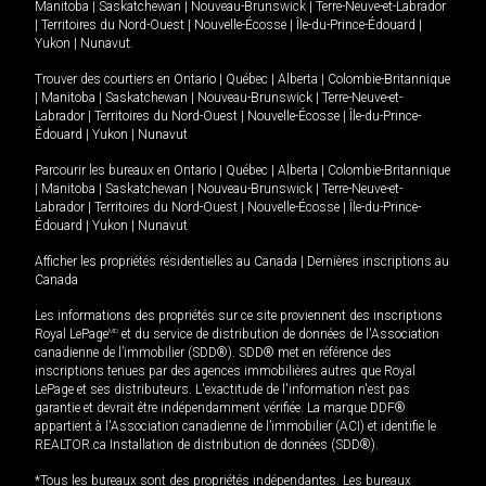
Manitoba
|
Saskatchewan
|
Nouveau-Brunswick
|
Terre-Neuve-et-Labrador
|
Territoires du Nord-Ouest
|
Nouvelle-Écosse
|
Île-du-Prince-Édouard
|
Yukon
|
Nunavut
.
Trouver des courtiers en
Ontario
|
Québec
|
Alberta
|
Colombie-Britannique
|
Manitoba
|
Saskatchewan
|
Nouveau-Brunswick
|
Terre-Neuve-et-
Labrador
|
Territoires du Nord-Ouest
|
Nouvelle-Écosse
|
Île-du-Prince-
Édouard
|
Yukon
|
Nunavut
Parcourir les bureaux en
Ontario
|
Québec
|
Alberta
|
Colombie-Britannique
|
Manitoba
|
Saskatchewan
|
Nouveau-Brunswick
|
Terre-Neuve-et-
Labrador
|
Territoires du Nord-Ouest
|
Nouvelle-Écosse
|
Île-du-Prince-
Édouard
|
Yukon
|
Nunavut
Afficher les propriétés résidentielles au Canada
|
Dernières inscriptions au
Canada
Les informations des propriétés sur ce site proviennent des inscriptions
Royal LePage
MD
et du service de distribution de données de l'Association
canadienne de l’immobilier (SDD®). SDD® met en référence des
inscriptions tenues par des agences immobilières autres que Royal
LePage et ses distributeurs. L'exactitude de l'information n'est pas
garantie et devrait être indépendamment vérifiée. La marque DDF®
appartient à l'Association canadienne de l’immobilier (ACI) et identifie le
REALTOR.ca Installation de distribution de données (SDD®).
*Tous les bureaux sont des propriétés indépendantes. Les bureaux