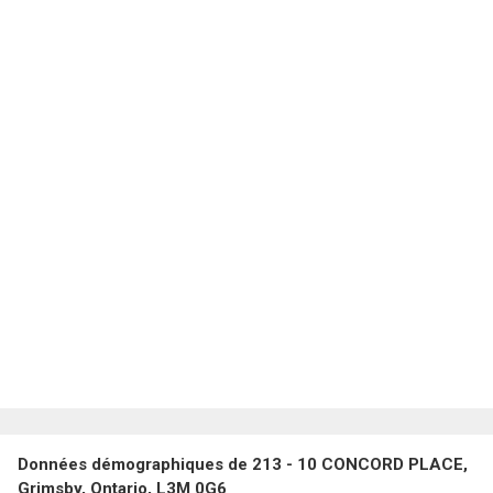
En cliquant sur le bouton « soumettre », vous consentez à nos conditions d'utilisation et
vous nous fournissez l'autorisation écrite de communiquer avec vous.
Données démographiques de 213 - 10 CONCORD PLACE,
Grimsby, Ontario, L3M 0G6