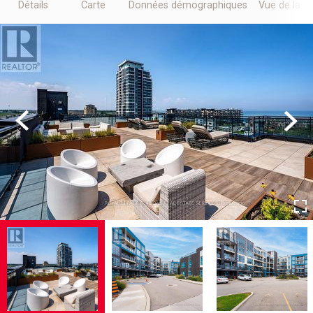
Détails
Carte
Données démographiques
Vue de la r
Previous
Next