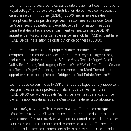
Les informations des propriétés sur ce site proviennent des inscriptions
Royal LePage
MD
et du service de distribution de données de l'Association
canadienne de l’immobilier (SDD®). SDD® met en référence des
inscriptions tenues par des agences immobilières autres que Royal
LePage et ses distributeurs. L'exactitude de l'information n'est pas
garantie et devrait être indépendamment vérifiée. La marque DDF®
appartient à l'Association canadienne de l’immobilier (ACI) et identifie le
REALTOR.ca Installation de distribution de données (SDD®).
*Tous les bureaux sont des propriétés indépendantes. Les bureaux
comprenant la mention « Services immobiliers Royal LePage
MD
Ltée »,
incluant sa division « Johnston & Daniel
MD
», « Royal LePage
MD
Credit
Valley Real Estate, Brokerage », « Royal LePage
MD
West Real Estate Services
», « Royal LePage
MD
Sussex », et « Les immeubles Mont-Tremblant »
appartiennent et sont gérés par Bridgemarq Real Estate Services
MD
.
Les marques de commerce MLS® ainsi que les logos qui s'y rapportent
désignent les services professionnels rendus par les membres
REALTORS® de l'ACI en vue de l'achat, de la vente et de la location de
biens immobiliers dans le cadre d'un système de vente collaborative.
REALTOR®, REALTORS® et le logo REALTOR® sont des marques
déposées de REALTOR® Canada Inc., une compagnie dont la National
Association of REALTORS® et l'Association canadienne de l’immobilier
sont propriétaires. Les marques de commerce REALTOR® servent à
distinguer les services immobiliers offerts par les courtiers et agents