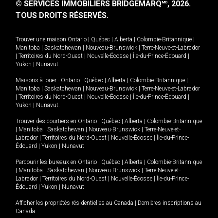
© SERVICES IMMOBILIERS BRIDGEMARQ
, 2026.
MD
TOUS DROITS RÉSERVÉS.
Trouver une maison
Ontario
|
Québec
|
Alberta
|
Colombie-Britannique
|
Manitoba
|
Saskatchewan
|
Nouveau-Brunswick
|
Terre-Neuve-et-Labrador
|
Territoires du Nord-Ouest
|
Nouvelle-Écosse
|
Île-du-Prince-Édouard
|
Yukon
|
Nunavut
.
Maisons à louer -
Ontario
|
Québec
|
Alberta
|
Colombie-Britannique
|
Manitoba
|
Saskatchewan
|
Nouveau-Brunswick
|
Terre-Neuve-et-Labrador
|
Territoires du Nord-Ouest
|
Nouvelle-Écosse
|
Île-du-Prince-Édouard
|
Yukon
|
Nunavut
.
Trouver des courtiers en
Ontario
|
Québec
|
Alberta
|
Colombie-Britannique
|
Manitoba
|
Saskatchewan
|
Nouveau-Brunswick
|
Terre-Neuve-et-
Labrador
|
Territoires du Nord-Ouest
|
Nouvelle-Écosse
|
Île-du-Prince-
Édouard
|
Yukon
|
Nunavut
Parcourir les bureaux en
Ontario
|
Québec
|
Alberta
|
Colombie-Britannique
|
Manitoba
|
Saskatchewan
|
Nouveau-Brunswick
|
Terre-Neuve-et-
Labrador
|
Territoires du Nord-Ouest
|
Nouvelle-Écosse
|
Île-du-Prince-
Édouard
|
Yukon
|
Nunavut
Afficher les propriétés résidentielles au Canada
|
Dernières inscriptions au
Canada