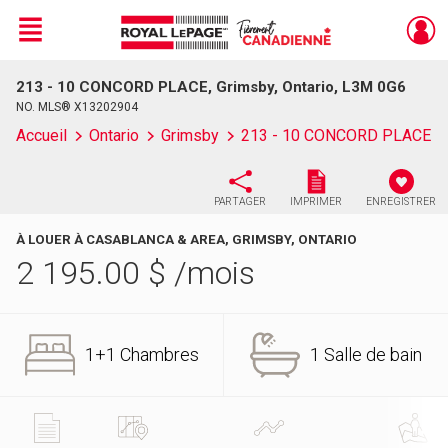
Menu
213 - 10 CONCORD PLACE, Grimsby, Ontario, L3M 0G6
Live
En Direct
NO. MLS® X13202904
Accueil
Ontario
Grimsby
213 - 10 CONCORD PLACE
PARTAGER
IMPRIMER
ENREGISTRER
À LOUER À CASABLANCA & AREA, GRIMSBY, ONTARIO
2 195.00
$
/mois
1+1 Chambres
1 Salle de bain