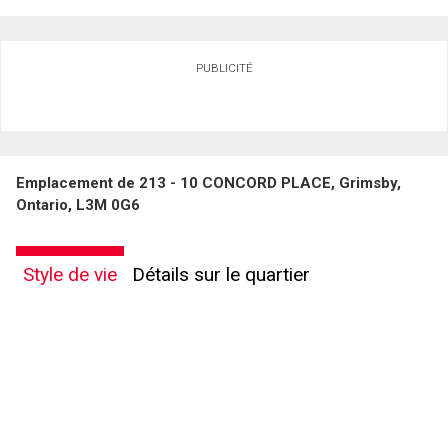
Demander des infos sur cette inscription
PUBLICITÉ
Prénom
et
Nom
Courriel
Emplacement de 213 - 10 CONCORD PLACE, Grimsby,
Téléphone
Ontario, L3M 0G6
(Optionnel)
Message
Style de vie
Détails sur le quartier