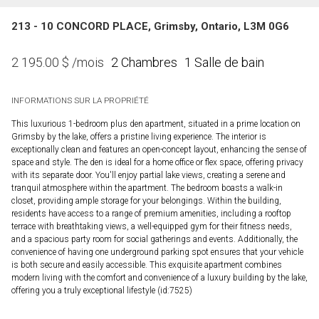
213 - 10 CONCORD PLACE, Grimsby, Ontario, L3M 0G6
2 Chambres
1 Salle de bain
2 195.00
$
/mois
INFORMATIONS SUR LA PROPRIÉTÉ
This luxurious 1-bedroom plus den apartment, situated in a prime location on
Grimsby by the lake, offers a pristine living experience. The interior is
exceptionally clean and features an open-concept layout, enhancing the sense of
space and style. The den is ideal for a home office or flex space, offering privacy
with its separate door. You'll enjoy partial lake views, creating a serene and
tranquil atmosphere within the apartment. The bedroom boasts a walk-in
closet, providing ample storage for your belongings. Within the building,
residents have access to a range of premium amenities, including a rooftop
terrace with breathtaking views, a well-equipped gym for their fitness needs,
and a spacious party room for social gatherings and events. Additionally, the
convenience of having one underground parking spot ensures that your vehicle
is both secure and easily accessible. This exquisite apartment combines
modern living with the comfort and convenience of a luxury building by the lake,
offering you a truly exceptional lifestyle (id:7525)