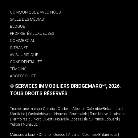
COMMUNIQUEZ AVEC NOUS
SALLE DES MÉDIAS
BLOGUE
PROPRIÉTÉS LUXUEUSES
COMMERCIAL
INTRANET
AVIS JURIDIQUE
CONFIDENTIALITÉ
TÉMOINS
ACCESSIBILITÉ
© SERVICES IMMOBILIERS BRIDGEMARQ
, 2026.
MD
TOUS DROITS RÉSERVÉS.
Trouver une maison
Ontario
|
Québec
|
Alberta
|
Colombie-Britannique
|
Manitoba
|
Saskatchewan
|
Nouveau-Brunswick
|
Terre-Neuve-et-Labrador
|
Territoires du Nord-Ouest
|
Nouvelle-Écosse
|
Île-du-Prince-Édouard
|
Yukon
|
Nunavut
.
Maisons à louer -
Ontario
|
Québec
|
Alberta
|
Colombie-Britannique
|