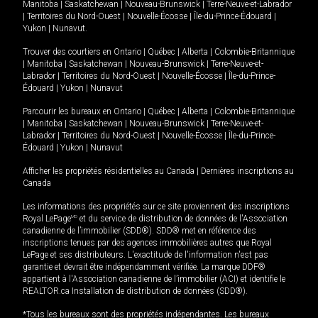
Manitoba
|
Saskatchewan
|
Nouveau-Brunswick
|
Terre-Neuve-et-Labrador
|
Territoires du Nord-Ouest
|
Nouvelle-Écosse
|
Île-du-Prince-Édouard
|
Yukon
|
Nunavut
.
Trouver des courtiers en
Ontario
|
Québec
|
Alberta
|
Colombie-Britannique
|
Manitoba
|
Saskatchewan
|
Nouveau-Brunswick
|
Terre-Neuve-et-
Labrador
|
Territoires du Nord-Ouest
|
Nouvelle-Écosse
|
Île-du-Prince-
Édouard
|
Yukon
|
Nunavut
Parcourir les bureaux en
Ontario
|
Québec
|
Alberta
|
Colombie-Britannique
|
Manitoba
|
Saskatchewan
|
Nouveau-Brunswick
|
Terre-Neuve-et-
Labrador
|
Territoires du Nord-Ouest
|
Nouvelle-Écosse
|
Île-du-Prince-
Édouard
|
Yukon
|
Nunavut
Afficher les propriétés résidentielles au Canada
|
Dernières inscriptions au
Canada
Les informations des propriétés sur ce site proviennent des inscriptions
Royal LePage
MD
et du service de distribution de données de l'Association
canadienne de l’immobilier (SDD®). SDD® met en référence des
inscriptions tenues par des agences immobilières autres que Royal
LePage et ses distributeurs. L'exactitude de l'information n'est pas
garantie et devrait être indépendamment vérifiée. La marque DDF®
appartient à l'Association canadienne de l’immobilier (ACI) et identifie le
REALTOR.ca Installation de distribution de données (SDD®).
*Tous les bureaux sont des propriétés indépendantes. Les bureaux