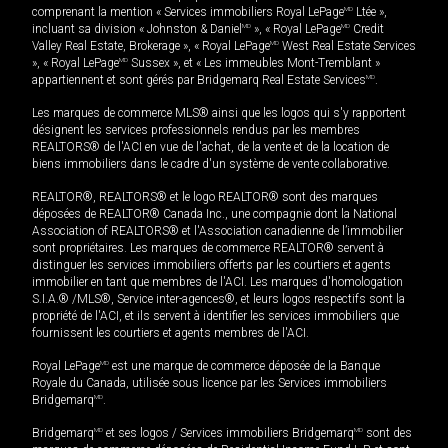
comprenant la mention « Services immobiliers Royal LePage
MD
Ltée »,
incluant sa division « Johnston & Daniel
MD
», « Royal LePage
MD
Credit
Valley Real Estate, Brokerage », « Royal LePage
MD
West Real Estate Services
», « Royal LePage
MD
Sussex », et « Les immeubles Mont-Tremblant »
appartiennent et sont gérés par Bridgemarq Real Estate Services
MD
.
Les marques de commerce MLS® ainsi que les logos qui s'y rapportent
désignent les services professionnels rendus par les membres
REALTORS® de l'ACI en vue de l'achat, de la vente et de la location de
biens immobiliers dans le cadre d'un système de vente collaborative.
REALTOR®, REALTORS® et le logo REALTOR® sont des marques
déposées de REALTOR® Canada Inc., une compagnie dont la National
Association of REALTORS® et l'Association canadienne de l’immobilier
sont propriétaires. Les marques de commerce REALTOR® servent à
distinguer les services immobiliers offerts par les courtiers et agents
immobilier en tant que membres de l'ACI. Les marques d'homologation
S.I.A.® /MLS®, Service inter-agences®, et leurs logos respectifs sont la
propriété de l'ACI, et ils servent à identifier les services immobiliers que
fournissent les courtiers et agents membres de l'ACI.
Royal LePage
MD
est une marque de commerce déposée de la Banque
Royale du Canada, utilisée sous licence par les Services immobiliers
Bridgemarq
MD
.
Bridgemarq
MD
et ses logos / Services immobiliers Bridgemarq
MD
sont des