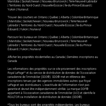
Manitoba
|
Saskatchewan
|
Nouveau-Brunswick
|
Terre-Neuve-et-Labrador
|
Territoires du Nord-Ouest
|
Nouvelle-Écosse
|
Île-du-Prince-Édouard
|
Yukon
|
Nunavut
.
Trouver des courtiers en
Ontario
|
Québec
|
Alberta
|
Colombie-Britannique
|
Manitoba
|
Saskatchewan
|
Nouveau-Brunswick
|
Terre-Neuve-et-
Labrador
|
Territoires du Nord-Ouest
|
Nouvelle-Écosse
|
Île-du-Prince-
Édouard
|
Yukon
|
Nunavut
Parcourir les bureaux en
Ontario
|
Québec
|
Alberta
|
Colombie-Britannique
|
Manitoba
|
Saskatchewan
|
Nouveau-Brunswick
|
Terre-Neuve-et-
Labrador
|
Territoires du Nord-Ouest
|
Nouvelle-Écosse
|
Île-du-Prince-
Édouard
|
Yukon
|
Nunavut
Afficher les propriétés résidentielles au Canada
|
Dernières inscriptions au
Canada
Les informations des propriétés sur ce site proviennent des inscriptions
Royal LePage
MD
et du service de distribution de données de l'Association
canadienne de l’immobilier (SDD®). SDD® met en référence des
inscriptions tenues par des agences immobilières autres que Royal
LePage et ses distributeurs. L'exactitude de l'information n'est pas
garantie et devrait être indépendamment vérifiée. La marque DDF®
appartient à l'Association canadienne de l’immobilier (ACI) et identifie le
REALTOR.ca Installation de distribution de données (SDD®).
*Tous les bureaux sont des propriétés indépendantes. Les bureaux