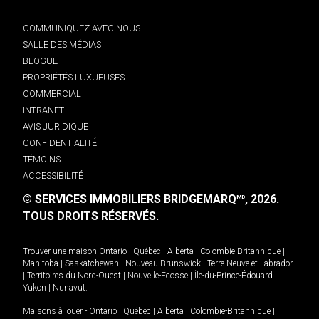
COMMUNIQUEZ AVEC NOUS
SALLE DES MÉDIAS
BLOGUE
PROPRIÉTÉS LUXUEUSES
COMMERCIAL
INTRANET
AVIS JURIDIQUE
CONFIDENTIALITÉ
TÉMOINS
ACCESSIBILITÉ
© SERVICES IMMOBILIERS BRIDGEMARQ
, 2026.
MD
TOUS DROITS RÉSERVÉS.
Trouver une maison
Ontario
|
Québec
|
Alberta
|
Colombie-Britannique
|
Manitoba
|
Saskatchewan
|
Nouveau-Brunswick
|
Terre-Neuve-et-Labrador
|
Territoires du Nord-Ouest
|
Nouvelle-Écosse
|
Île-du-Prince-Édouard
|
Yukon
|
Nunavut
.
Maisons à louer -
Ontario
|
Québec
|
Alberta
|
Colombie-Britannique
|