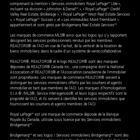
comprenant la mention « Services immobiliers Royal LePage
MD
Ltée »,
incluant sa division « Johnston & Daniel
MD
», « Royal LePage
MD
Credit
Valley Real Estate, Brokerage », « Royal LePage
MD
West Real Estate Services
», « Royal LePage
MD
Sussex », et « Les immeubles Mont-Tremblant »
appartiennent et sont gérés par Bridgemarq Real Estate Services
MD
.
Les marques de commerce MLS® ainsi que les logos qui s'y rapportent
désignent les services professionnels rendus par les membres
REALTORS® de l'ACI en vue de l'achat, de la vente et de la location de
biens immobiliers dans le cadre d'un système de vente collaborative.
REALTOR®, REALTORS® et le logo REALTOR® sont des marques
déposées de REALTOR® Canada Inc., une compagnie dont la National
Association of REALTORS® et l'Association canadienne de l’immobilier
sont propriétaires. Les marques de commerce REALTOR® servent à
distinguer les services immobiliers offerts par les courtiers et agents
immobilier en tant que membres de l'ACI. Les marques d'homologation
S.I.A.® /MLS®, Service inter-agences®, et leurs logos respectifs sont la
propriété de l'ACI, et ils servent à identifier les services immobiliers que
fournissent les courtiers et agents membres de l'ACI.
Royal LePage
MD
est une marque de commerce déposée de la Banque
Royale du Canada, utilisée sous licence par les Services immobiliers
Bridgemarq
MD
.
Bridgemarq
MD
et ses logos / Services immobiliers Bridgemarq
MD
sont des