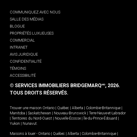
COMMUNIQUEZ AVEC NOUS
SALLE DES MÉDIAS
BLOGUE
PROPRIÉTÉS LUXUEUSES
COMMERCIAL
INTRANET
AVIS JURIDIQUE
CONFIDENTIALITÉ
TÉMOINS
ACCESSIBILITÉ
© SERVICES IMMOBILIERS BRIDGEMARQ
, 2026.
MD
TOUS DROITS RÉSERVÉS.
Trouver une maison
Ontario
|
Québec
|
Alberta
|
Colombie-Britannique
|
Manitoba
|
Saskatchewan
|
Nouveau-Brunswick
|
Terre-Neuve-et-Labrador
|
Territoires du Nord-Ouest
|
Nouvelle-Écosse
|
Île-du-Prince-Édouard
|
Yukon
|
Nunavut
.
Maisons à louer -
Ontario
|
Québec
|
Alberta
|
Colombie-Britannique
|