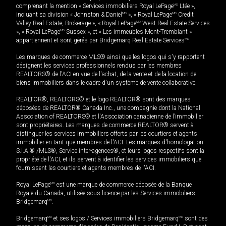
comprenant la mention « Services immobiliers Royal LePage
MD
Ltée »,
incluant sa division « Johnston & Daniel
MD
», « Royal LePage
MD
Credit
Valley Real Estate, Brokerage », « Royal LePage
MD
West Real Estate Services
», « Royal LePage
MD
Sussex », et « Les immeubles Mont-Tremblant »
appartiennent et sont gérés par Bridgemarq Real Estate Services
MD
.
Les marques de commerce MLS® ainsi que les logos qui s'y rapportent
désignent les services professionnels rendus par les membres
REALTORS® de l'ACI en vue de l'achat, de la vente et de la location de
biens immobiliers dans le cadre d'un système de vente collaborative.
REALTOR®, REALTORS® et le logo REALTOR® sont des marques
déposées de REALTOR® Canada Inc., une compagnie dont la National
Association of REALTORS® et l'Association canadienne de l’immobilier
sont propriétaires. Les marques de commerce REALTOR® servent à
distinguer les services immobiliers offerts par les courtiers et agents
immobilier en tant que membres de l'ACI. Les marques d'homologation
S.I.A.® /MLS®, Service inter-agences®, et leurs logos respectifs sont la
propriété de l'ACI, et ils servent à identifier les services immobiliers que
fournissent les courtiers et agents membres de l'ACI.
Royal LePage
MD
est une marque de commerce déposée de la Banque
Royale du Canada, utilisée sous licence par les Services immobiliers
Bridgemarq
MD
.
Bridgemarq
MD
et ses logos / Services immobiliers Bridgemarq
MD
sont des