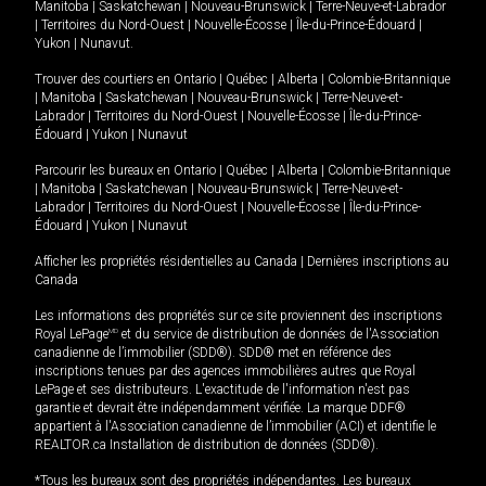
Manitoba
|
Saskatchewan
|
Nouveau-Brunswick
|
Terre-Neuve-et-Labrador
|
Territoires du Nord-Ouest
|
Nouvelle-Écosse
|
Île-du-Prince-Édouard
|
Yukon
|
Nunavut
.
Trouver des courtiers en
Ontario
|
Québec
|
Alberta
|
Colombie-Britannique
|
Manitoba
|
Saskatchewan
|
Nouveau-Brunswick
|
Terre-Neuve-et-
Labrador
|
Territoires du Nord-Ouest
|
Nouvelle-Écosse
|
Île-du-Prince-
Édouard
|
Yukon
|
Nunavut
Parcourir les bureaux en
Ontario
|
Québec
|
Alberta
|
Colombie-Britannique
|
Manitoba
|
Saskatchewan
|
Nouveau-Brunswick
|
Terre-Neuve-et-
Labrador
|
Territoires du Nord-Ouest
|
Nouvelle-Écosse
|
Île-du-Prince-
Édouard
|
Yukon
|
Nunavut
Afficher les propriétés résidentielles au Canada
|
Dernières inscriptions au
Canada
Les informations des propriétés sur ce site proviennent des inscriptions
Royal LePage
MD
et du service de distribution de données de l'Association
canadienne de l’immobilier (SDD®). SDD® met en référence des
inscriptions tenues par des agences immobilières autres que Royal
LePage et ses distributeurs. L'exactitude de l'information n'est pas
garantie et devrait être indépendamment vérifiée. La marque DDF®
appartient à l'Association canadienne de l’immobilier (ACI) et identifie le
REALTOR.ca Installation de distribution de données (SDD®).
*Tous les bureaux sont des propriétés indépendantes. Les bureaux