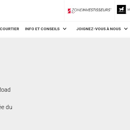
ZoneInvestisseurs RLP
 COURTIER
INFO ET CONSEILS
JOIGNEZ-VOUS À NOUS
 Road
rée du