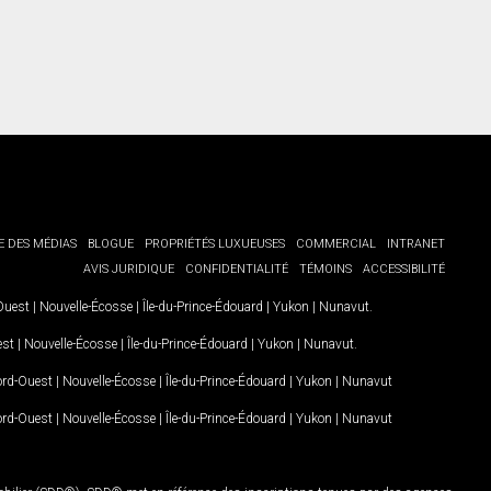
E DES MÉDIAS
BLOGUE
PROPRIÉTÉS LUXUEUSES
COMMERCIAL
INTRANET
AVIS JURIDIQUE
CONFIDENTIALITÉ
TÉMOINS
ACCESSIBILITÉ
-Ouest
|
Nouvelle-Écosse
|
Île-du-Prince-Édouard
|
Yukon
|
Nunavut
.
est
|
Nouvelle-Écosse
|
Île-du-Prince-Édouard
|
Yukon
|
Nunavut
.
Nord-Ouest
|
Nouvelle-Écosse
|
Île-du-Prince-Édouard
|
Yukon
|
Nunavut
Nord-Ouest
|
Nouvelle-Écosse
|
Île-du-Prince-Édouard
|
Yukon
|
Nunavut