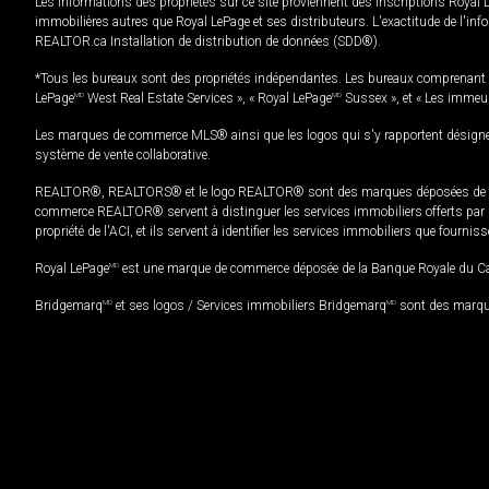
Les informations des propriétés sur ce site proviennent des inscriptions Royal 
immobilières autres que Royal LePage et ses distributeurs. L'exactitude de l'info
REALTOR.ca Installation de distribution de données (SDD®).
*Tous les bureaux sont des propriétés indépendantes. Les bureaux comprenant 
LePage
MD
West Real Estate Services », « Royal LePage
MD
Sussex », et « Les immeu
Les marques de commerce MLS® ainsi que les logos qui s'y rapportent désignent
système de vente collaborative.
REALTOR®, REALTORS® et le logo REALTOR® sont des marques déposées de REAL
commerce REALTOR® servent à distinguer les services immobiliers offerts par le
propriété de l'ACI, et ils servent à identifier les services immobiliers que fourni
Royal LePage
MD
est une marque de commerce déposée de la Banque Royale du Cana
Bridgemarq
MD
et ses logos / Services immobiliers Bridgemarq
MD
sont des marque