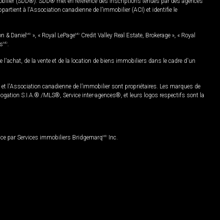
mobilier (SDD®). SDD® met en référence des inscriptions tenues par des agences
rtient à l'Association canadienne de l’immobilier (ACI) et identifie le
on & Daniel
MD
», « Royal LePage
MD
Credit Valley Real Estate, Brokerage », « Royal
es
MD
.
chat, de la vente et de la location de biens immobiliers dans le cadre d'un
Association canadienne de l’immobilier sont propriétaires. Les marques de
ation S.I.A.® /MLS®, Service inter-agences®, et leurs logos respectifs sont la
nce par Services immobiliers Bridgemarq
MD
Inc.