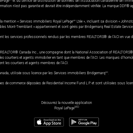
LePage
et du service de distribution de données de l'Association canadienne de l’im
rmation n'est pas garantie et devrait être indépendamment vérifiée. La marque DDF® appa
la mention « Services immobiliers Royal LePage
MD
Ltée », incluant sa division « Johnst
bles Mont-Tremblant » appartiennent et sont gérés par Bridgemarq Real Estate Servic
 les services professionnels rendus par les membres REALTORS® de l'ACI en vue de l'a
TOR® Canada Inc., une compagnie dont la National Association of REALTORS® et l'
s courtiers et agents immobilier en tant que membres de l'ACI. Les marques d'homolog
ssent les courtiers et agents membres de l'ACI.
da, utilisée sous licence par les Services immobiliers Bridgemarq
MD
.
s de commerce déposées de Residential Income Fund L.P. et sont utilisées sous lice
Découvrez la nouvelle application
MD
Royal LePage