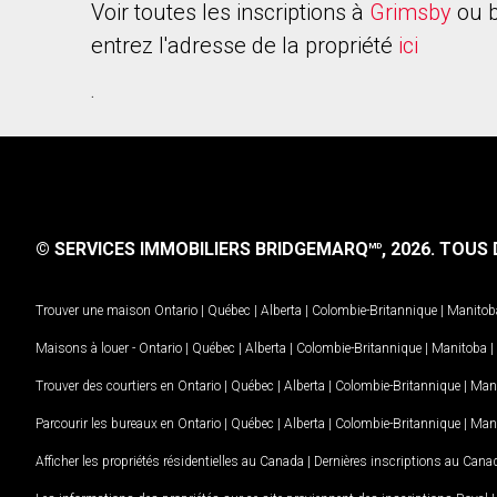
Voir toutes les inscriptions à
Grimsby
ou b
entrez l'adresse de la propriété
ici
.
© SERVICES IMMOBILIERS BRIDGEMARQ
, 2026.
TOUS D
MD
Trouver une maison
Ontario
|
Québec
|
Alberta
|
Colombie-Britannique
|
Manitob
Maisons à louer -
Ontario
|
Québec
|
Alberta
|
Colombie-Britannique
|
Manitoba
|
Trouver des courtiers en
Ontario
|
Québec
|
Alberta
|
Colombie-Britannique
|
Man
Parcourir les bureaux en
Ontario
|
Québec
|
Alberta
|
Colombie-Britannique
|
Man
Afficher les propriétés résidentielles au Canada
|
Dernières inscriptions au Cana