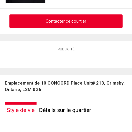
(Optionnel)
Message
Contacter ce courtier
Demander des infos sur cette inscription
PUBLICITÉ
Prénom
et
Nom
Courriel
Emplacement de 10 CONCORD Place Unit# 213, Grimsby,
Téléphone
Ontario, L3M 0G6
(Optionnel)
Message
En cliquant sur le bouton « soumettre », vous consentez à nos conditions d'utilisation et
vous nous fournissez l'autorisation écrite de communiquer avec vous.
Style de vie
Détails sur le quartier