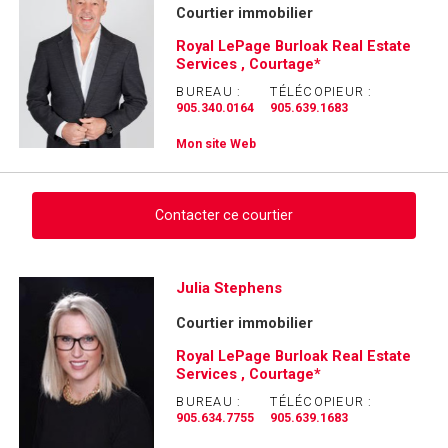
Courtier immobilier
Royal LePage Burloak Real Estate
Services , Courtage*
BUREAU :
TÉLÉCOPIEUR :
905.340.0164
905.639.1683
Mon site Web
Contacter ce courtier
Demander des infos sur cette inscription
Julia Stephens
Courtier immobilier
Prénom
et
Royal LePage Burloak Real Estate
Nom
Services , Courtage*
Courriel
BUREAU :
TÉLÉCOPIEUR :
905.634.7755
905.639.1683
Téléphone