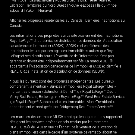
|
Manitoba
|
Saskatchewan
|
Nouveau-Brunswick
|
Terre-Neuve-et-
Labrador
|
Territoires du Nord-Ouest
|
Nouvelle-Écosse
|
Île-du-Prince-
Édouard
|
Yukon
|
Nunavut
Afficher les propriétés résidentielles au Canada
|
Dernières inscriptions au
Canada
Les informations des propriétés sur ce site proviennent des inscriptions
Royal LePage
MD
et du service de distribution de données de l'Association
canadienne de l’immobilier (SDD®). SDD® met en référence des
inscriptions tenues par des agences immobilières autres que Royal
LePage et ses distributeurs. L'exactitude de l'information n'est pas
garantie et devrait être indépendamment vérifiée. La marque DDF®
appartient à l'Association canadienne de l’immobilier (ACI) et identifie le
REALTOR.ca Installation de distribution de données (SDD®).
*Tous les bureaux sont des propriétés indépendantes. Les bureaux
comprenant la mention « Services immobiliers Royal LePage
MD
Ltée »,
incluant sa division « Johnston & Daniel
MD
», « Royal LePage
MD
Credit
Valley Real Estate, Brokerage », « Royal LePage
MD
West Real Estate Services
», « Royal LePage
MD
Sussex », et « Les immeubles Mont-Tremblant »
appartiennent et sont gérés par Bridgemarq Real Estate Services
MD
.
Les marques de commerce MLS® ainsi que les logos qui s'y rapportent
désignent les services professionnels rendus par les membres
REALTORS® de l'ACI en vue de l'achat, de la vente et de la location de
biens immobiliers dans le cadre d'un système de vente collaborative.