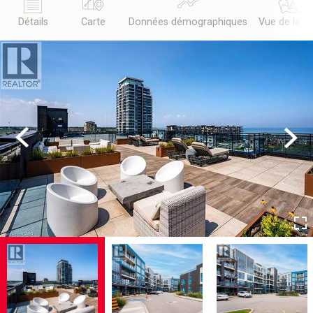
Détails
Carte
Données démographiques
Vue de la r
Previous
Next