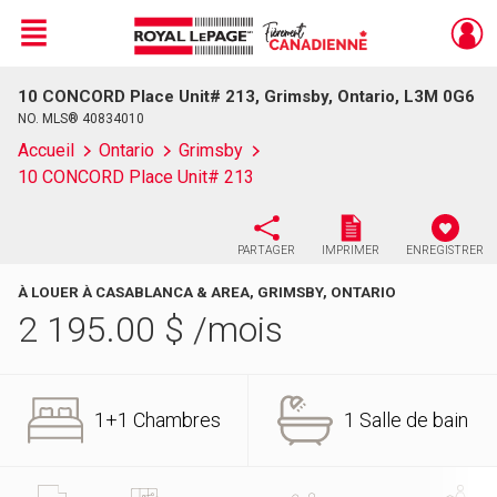
Menu
10 CONCORD Place Unit# 213, Grimsby, Ontario, L3M 0G6
Live
En Direct
NO. MLS® 40834010
Accueil
Ontario
Grimsby
10 CONCORD Place Unit# 213
PARTAGER
IMPRIMER
ENREGISTRER
À LOUER À CASABLANCA & AREA, GRIMSBY, ONTARIO
2 195.00
$
/mois
1+1 Chambres
1 Salle de bain