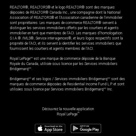
REALTOR®, REALTORS® et le logo REALTOR® sont des marques
déposées de REALTOR® Canada Inc., une compagnie dont la National
Association of REALTORS® et l'Association canadienne de l’immobilier
sont propriétaires. Les marques de commerce REALTOR® servent à
distinguer les services immobiliers offerts par les courtiers et agents
immobilier en tant que membres de l'ACI. Les marques d'homologation
S.I.A.® /MLS®, Service inter-agences®, et leurs logos respectifs sont la
propriété de l'ACI, et ils servent à identifier les services immobiliers que
fournissent les courtiers et agents membres de l'ACI.
Royal LePage
MD
est une marque de commerce déposée de la Banque
Royale du Canada, utilisée sous licence par les Services immobiliers
Bridgemarq
MD
.
Bridgemarq
MD
et ses logos / Services immobiliers Bridgemarq
MD
sont des
marques de commerce déposées de Residential Income Fund L.P. et sont
utilisées sous licence par Services immobiliers Bridgemarq
MD
Inc.
Découvrez la nouvelle application
MD
Royal LePage
2 195.00
$
/mois