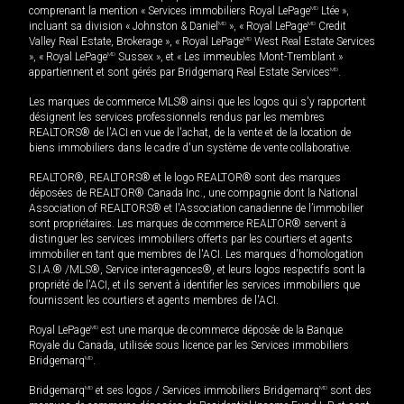
comprenant la mention « Services immobiliers Royal LePage
MD
Ltée »,
incluant sa division « Johnston & Daniel
MD
», « Royal LePage
MD
Credit
Valley Real Estate, Brokerage », « Royal LePage
MD
West Real Estate Services
», « Royal LePage
MD
Sussex », et « Les immeubles Mont-Tremblant »
appartiennent et sont gérés par Bridgemarq Real Estate Services
MD
.
Les marques de commerce MLS® ainsi que les logos qui s'y rapportent
désignent les services professionnels rendus par les membres
REALTORS® de l'ACI en vue de l'achat, de la vente et de la location de
biens immobiliers dans le cadre d'un système de vente collaborative.
REALTOR®, REALTORS® et le logo REALTOR® sont des marques
déposées de REALTOR® Canada Inc., une compagnie dont la National
Association of REALTORS® et l'Association canadienne de l’immobilier
sont propriétaires. Les marques de commerce REALTOR® servent à
distinguer les services immobiliers offerts par les courtiers et agents
immobilier en tant que membres de l'ACI. Les marques d'homologation
S.I.A.® /MLS®, Service inter-agences®, et leurs logos respectifs sont la
propriété de l'ACI, et ils servent à identifier les services immobiliers que
fournissent les courtiers et agents membres de l'ACI.
Royal LePage
MD
est une marque de commerce déposée de la Banque
Royale du Canada, utilisée sous licence par les Services immobiliers
Bridgemarq
MD
.
Bridgemarq
MD
et ses logos / Services immobiliers Bridgemarq
MD
sont des