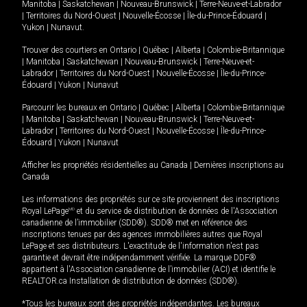
Manitoba
|
Saskatchewan
|
Nouveau-Brunswick
|
Terre-Neuve-et-Labrador
|
Territoires du Nord-Ouest
|
Nouvelle-Écosse
|
Île-du-Prince-Édouard
|
Yukon
|
Nunavut
.
Trouver des courtiers en
Ontario
|
Québec
|
Alberta
|
Colombie-Britannique
|
Manitoba
|
Saskatchewan
|
Nouveau-Brunswick
|
Terre-Neuve-et-
Labrador
|
Territoires du Nord-Ouest
|
Nouvelle-Écosse
|
Île-du-Prince-
Édouard
|
Yukon
|
Nunavut
Parcourir les bureaux en
Ontario
|
Québec
|
Alberta
|
Colombie-Britannique
|
Manitoba
|
Saskatchewan
|
Nouveau-Brunswick
|
Terre-Neuve-et-
Labrador
|
Territoires du Nord-Ouest
|
Nouvelle-Écosse
|
Île-du-Prince-
Édouard
|
Yukon
|
Nunavut
Afficher les propriétés résidentielles au Canada
|
Dernières inscriptions au
Canada
Les informations des propriétés sur ce site proviennent des inscriptions
Royal LePage
MD
et du service de distribution de données de l'Association
canadienne de l’immobilier (SDD®). SDD® met en référence des
inscriptions tenues par des agences immobilières autres que Royal
LePage et ses distributeurs. L'exactitude de l'information n'est pas
garantie et devrait être indépendamment vérifiée. La marque DDF®
appartient à l'Association canadienne de l’immobilier (ACI) et identifie le
REALTOR.ca Installation de distribution de données (SDD®).
*Tous les bureaux sont des propriétés indépendantes. Les bureaux