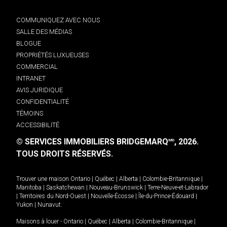
COMMUNIQUEZ AVEC NOUS
SALLE DES MÉDIAS
BLOGUE
PROPRIÉTÉS LUXUEUSES
COMMERCIAL
INTRANET
AVIS JURIDIQUE
CONFIDENTIALITÉ
TÉMOINS
ACCESSIBILITÉ
© SERVICES IMMOBILIERS BRIDGEMARQ
, 2026.
MD
TOUS DROITS RÉSERVÉS.
Trouver une maison
Ontario
|
Québec
|
Alberta
|
Colombie-Britannique
|
Manitoba
|
Saskatchewan
|
Nouveau-Brunswick
|
Terre-Neuve-et-Labrador
|
Territoires du Nord-Ouest
|
Nouvelle-Écosse
|
Île-du-Prince-Édouard
|
Yukon
|
Nunavut
.
Maisons à louer -
Ontario
|
Québec
|
Alberta
|
Colombie-Britannique
|