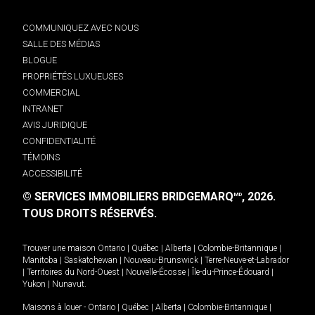
COMMUNIQUEZ AVEC NOUS
SALLE DES MÉDIAS
BLOGUE
PROPRIÉTÉS LUXUEUSES
COMMERCIAL
INTRANET
AVIS JURIDIQUE
CONFIDENTIALITÉ
TÉMOINS
ACCESSIBILITÉ
© SERVICES IMMOBILIERS BRIDGEMARQ
, 2026.
MD
TOUS DROITS RÉSERVÉS.
Trouver une maison
Ontario
|
Québec
|
Alberta
|
Colombie-Britannique
|
Manitoba
|
Saskatchewan
|
Nouveau-Brunswick
|
Terre-Neuve-et-Labrador
|
Territoires du Nord-Ouest
|
Nouvelle-Écosse
|
Île-du-Prince-Édouard
|
Yukon
|
Nunavut
.
Maisons à louer -
Ontario
|
Québec
|
Alberta
|
Colombie-Britannique
|