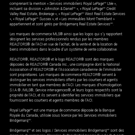
comprenant la mention « Services immobiliers Royal LePage
MD
Ltée »,
incluant sa division « Johnston & Daniel
MD
», « Royal LePage
MD
Credit
Valley Real Estate, Brokerage », « Royal LePage
MD
West Real Estate Services
», « Royal LePage
MD
Sussex », et « Les immeubles Mont-Tremblant »
appartiennent et sont gérés par Bridgemarq Real Estate Services
MD
.
Les marques de commerce MLS® ainsi que les logos qui s'y rapportent
désignent les services professionnels rendus par les membres
REALTORS® de l'ACI en vue de l'achat, de la vente et de la location de
biens immobiliers dans le cadre d'un système de vente collaborative.
REALTOR®, REALTORS® et le logo REALTOR® sont des marques
déposées de REALTOR® Canada Inc., une compagnie dont la National
Association of REALTORS® et l'Association canadienne de l’immobilier
sont propriétaires. Les marques de commerce REALTOR® servent à
distinguer les services immobiliers offerts par les courtiers et agents
immobilier en tant que membres de l'ACI. Les marques d'homologation
S.I.A.® /MLS®, Service inter-agences®, et leurs logos respectifs sont la
propriété de l'ACI, et ils servent à identifier les services immobiliers que
fournissent les courtiers et agents membres de l'ACI.
Royal LePage
MD
est une marque de commerce déposée de la Banque
Royale du Canada, utilisée sous licence par les Services immobiliers
Bridgemarq
MD
.
Bridgemarq
MD
et ses logos / Services immobiliers Bridgemarq
MD
sont des