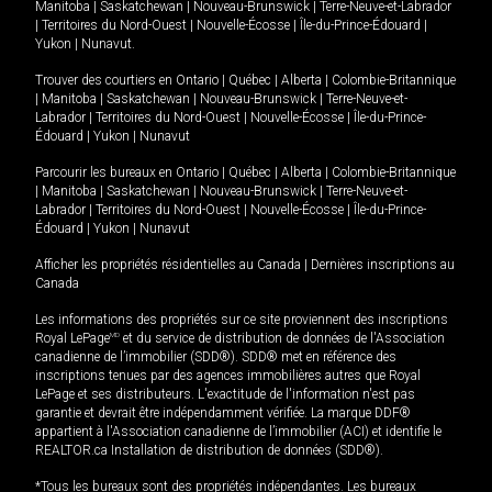
Manitoba
|
Saskatchewan
|
Nouveau-Brunswick
|
Terre-Neuve-et-Labrador
|
Territoires du Nord-Ouest
|
Nouvelle-Écosse
|
Île-du-Prince-Édouard
|
Yukon
|
Nunavut
.
Trouver des courtiers en
Ontario
|
Québec
|
Alberta
|
Colombie-Britannique
|
Manitoba
|
Saskatchewan
|
Nouveau-Brunswick
|
Terre-Neuve-et-
Labrador
|
Territoires du Nord-Ouest
|
Nouvelle-Écosse
|
Île-du-Prince-
Édouard
|
Yukon
|
Nunavut
Parcourir les bureaux en
Ontario
|
Québec
|
Alberta
|
Colombie-Britannique
|
Manitoba
|
Saskatchewan
|
Nouveau-Brunswick
|
Terre-Neuve-et-
Labrador
|
Territoires du Nord-Ouest
|
Nouvelle-Écosse
|
Île-du-Prince-
Édouard
|
Yukon
|
Nunavut
Afficher les propriétés résidentielles au Canada
|
Dernières inscriptions au
Canada
Les informations des propriétés sur ce site proviennent des inscriptions
Royal LePage
MD
et du service de distribution de données de l'Association
canadienne de l’immobilier (SDD®). SDD® met en référence des
inscriptions tenues par des agences immobilières autres que Royal
LePage et ses distributeurs. L'exactitude de l'information n'est pas
garantie et devrait être indépendamment vérifiée. La marque DDF®
appartient à l'Association canadienne de l’immobilier (ACI) et identifie le
REALTOR.ca Installation de distribution de données (SDD®).
*Tous les bureaux sont des propriétés indépendantes. Les bureaux