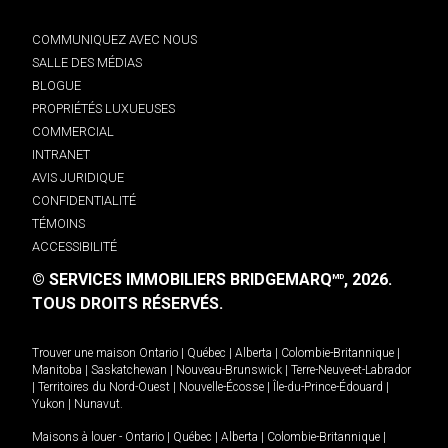
COMMUNIQUEZ AVEC NOUS
SALLE DES MÉDIAS
BLOGUE
PROPRIÉTÉS LUXUEUSES
COMMERCIAL
INTRANET
AVIS JURIDIQUE
CONFIDENTIALITÉ
TÉMOINS
ACCESSIBILITÉ
© SERVICES IMMOBILIERS BRIDGEMARQ
, 2026.
MD
TOUS DROITS RÉSERVÉS.
Trouver une maison
Ontario
|
Québec
|
Alberta
|
Colombie-Britannique
|
Manitoba
|
Saskatchewan
|
Nouveau-Brunswick
|
Terre-Neuve-et-Labrador
|
Territoires du Nord-Ouest
|
Nouvelle-Écosse
|
Île-du-Prince-Édouard
|
Yukon
|
Nunavut
.
Maisons à louer -
Ontario
|
Québec
|
Alberta
|
Colombie-Britannique
|