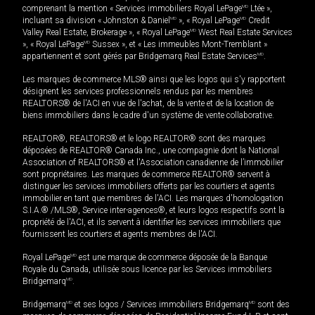
comprenant la mention « Services immobiliers Royal LePage
MD
Ltée »,
incluant sa division « Johnston & Daniel
MD
», « Royal LePage
MD
Credit
Valley Real Estate, Brokerage », « Royal LePage
MD
West Real Estate Services
», « Royal LePage
MD
Sussex », et « Les immeubles Mont-Tremblant »
appartiennent et sont gérés par Bridgemarq Real Estate Services
MD
.
Les marques de commerce MLS® ainsi que les logos qui s'y rapportent
désignent les services professionnels rendus par les membres
REALTORS® de l'ACI en vue de l'achat, de la vente et de la location de
biens immobiliers dans le cadre d'un système de vente collaborative.
REALTOR®, REALTORS® et le logo REALTOR® sont des marques
déposées de REALTOR® Canada Inc., une compagnie dont la National
Association of REALTORS® et l'Association canadienne de l’immobilier
sont propriétaires. Les marques de commerce REALTOR® servent à
distinguer les services immobiliers offerts par les courtiers et agents
immobilier en tant que membres de l'ACI. Les marques d'homologation
S.I.A.® /MLS®, Service inter-agences®, et leurs logos respectifs sont la
propriété de l'ACI, et ils servent à identifier les services immobiliers que
fournissent les courtiers et agents membres de l'ACI.
Royal LePage
MD
est une marque de commerce déposée de la Banque
Royale du Canada, utilisée sous licence par les Services immobiliers
Bridgemarq
MD
.
Bridgemarq
MD
et ses logos / Services immobiliers Bridgemarq
MD
sont des