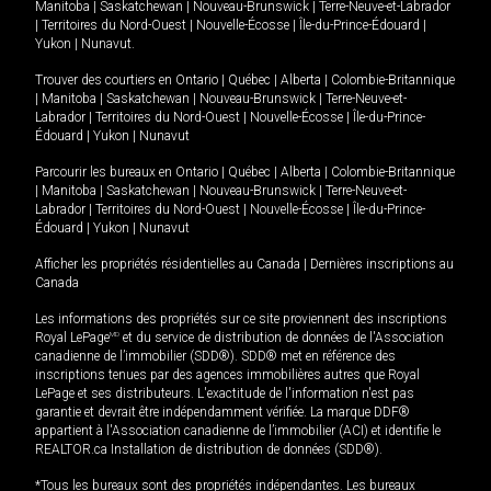
Manitoba
|
Saskatchewan
|
Nouveau-Brunswick
|
Terre-Neuve-et-Labrador
|
Territoires du Nord-Ouest
|
Nouvelle-Écosse
|
Île-du-Prince-Édouard
|
Yukon
|
Nunavut
.
Trouver des courtiers en
Ontario
|
Québec
|
Alberta
|
Colombie-Britannique
|
Manitoba
|
Saskatchewan
|
Nouveau-Brunswick
|
Terre-Neuve-et-
Labrador
|
Territoires du Nord-Ouest
|
Nouvelle-Écosse
|
Île-du-Prince-
Édouard
|
Yukon
|
Nunavut
Parcourir les bureaux en
Ontario
|
Québec
|
Alberta
|
Colombie-Britannique
|
Manitoba
|
Saskatchewan
|
Nouveau-Brunswick
|
Terre-Neuve-et-
Labrador
|
Territoires du Nord-Ouest
|
Nouvelle-Écosse
|
Île-du-Prince-
Édouard
|
Yukon
|
Nunavut
Afficher les propriétés résidentielles au Canada
|
Dernières inscriptions au
Canada
Les informations des propriétés sur ce site proviennent des inscriptions
Royal LePage
MD
et du service de distribution de données de l'Association
canadienne de l’immobilier (SDD®). SDD® met en référence des
inscriptions tenues par des agences immobilières autres que Royal
LePage et ses distributeurs. L'exactitude de l'information n'est pas
garantie et devrait être indépendamment vérifiée. La marque DDF®
appartient à l'Association canadienne de l’immobilier (ACI) et identifie le
REALTOR.ca Installation de distribution de données (SDD®).
*Tous les bureaux sont des propriétés indépendantes. Les bureaux