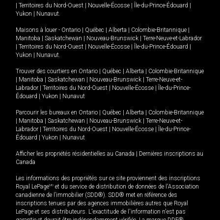
|
Territoires du Nord-Ouest
|
Nouvelle-Écosse
|
Île-du-Prince-Édouard
|
Yukon
|
Nunavut
.
Maisons à louer -
Ontario
|
Québec
|
Alberta
|
Colombie-Britannique
|
Manitoba
|
Saskatchewan
|
Nouveau-Brunswick
|
Terre-Neuve-et-Labrador
|
Territoires du Nord-Ouest
|
Nouvelle-Écosse
|
Île-du-Prince-Édouard
|
Yukon
|
Nunavut
.
Trouver des courtiers en
Ontario
|
Québec
|
Alberta
|
Colombie-Britannique
|
Manitoba
|
Saskatchewan
|
Nouveau-Brunswick
|
Terre-Neuve-et-
Labrador
|
Territoires du Nord-Ouest
|
Nouvelle-Écosse
|
Île-du-Prince-
Édouard
|
Yukon
|
Nunavut
Parcourir les bureaux en
Ontario
|
Québec
|
Alberta
|
Colombie-Britannique
|
Manitoba
|
Saskatchewan
|
Nouveau-Brunswick
|
Terre-Neuve-et-
Labrador
|
Territoires du Nord-Ouest
|
Nouvelle-Écosse
|
Île-du-Prince-
Édouard
|
Yukon
|
Nunavut
Afficher les propriétés résidentielles au Canada
|
Dernières inscriptions au
Canada
Les informations des propriétés sur ce site proviennent des inscriptions
Royal LePage
MD
et du service de distribution de données de l'Association
canadienne de l’immobilier (SDD®). SDD® met en référence des
inscriptions tenues par des agences immobilières autres que Royal
LePage et ses distributeurs. L'exactitude de l'information n'est pas
garantie et devrait être indépendamment vérifiée. La marque DDF®