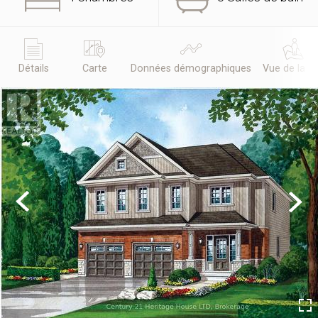
Détails
Carte
Données démographiques
Vue de la r
Previous
Next