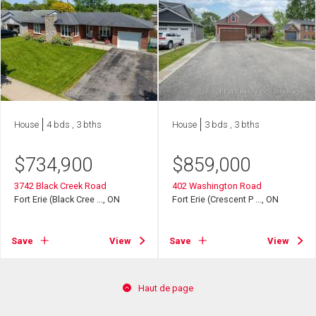
House
4 bds , 3 bths
House
3 bds , 3 bths
$
734,900
$
859,000
3742 Black Creek Road
402 Washington Road
Fort Erie (Black Cree ..., ON
Fort Erie (Crescent P ..., ON
Save
View
Save
View
Haut de page