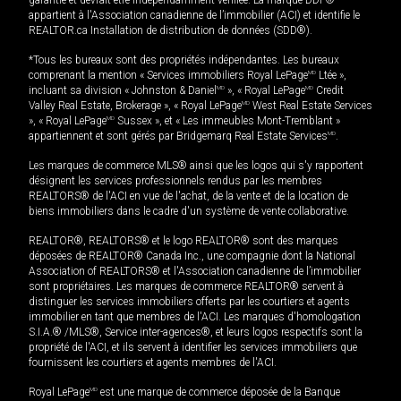
appartient à l'Association canadienne de l’immobilier (ACI) et identifie le
REALTOR.ca Installation de distribution de données (SDD®).
*Tous les bureaux sont des propriétés indépendantes. Les bureaux
comprenant la mention « Services immobiliers Royal LePage
MD
Ltée »,
incluant sa division « Johnston & Daniel
MD
», « Royal LePage
MD
Credit
Valley Real Estate, Brokerage », « Royal LePage
MD
West Real Estate Services
», « Royal LePage
MD
Sussex », et « Les immeubles Mont-Tremblant »
appartiennent et sont gérés par Bridgemarq Real Estate Services
MD
.
Les marques de commerce MLS® ainsi que les logos qui s'y rapportent
désignent les services professionnels rendus par les membres
REALTORS® de l'ACI en vue de l'achat, de la vente et de la location de
biens immobiliers dans le cadre d'un système de vente collaborative.
REALTOR®, REALTORS® et le logo REALTOR® sont des marques
déposées de REALTOR® Canada Inc., une compagnie dont la National
Association of REALTORS® et l'Association canadienne de l’immobilier
sont propriétaires. Les marques de commerce REALTOR® servent à
distinguer les services immobiliers offerts par les courtiers et agents
immobilier en tant que membres de l'ACI. Les marques d'homologation
S.I.A.® /MLS®, Service inter-agences®, et leurs logos respectifs sont la
propriété de l'ACI, et ils servent à identifier les services immobiliers que
fournissent les courtiers et agents membres de l'ACI.
Royal LePage
MD
est une marque de commerce déposée de la Banque