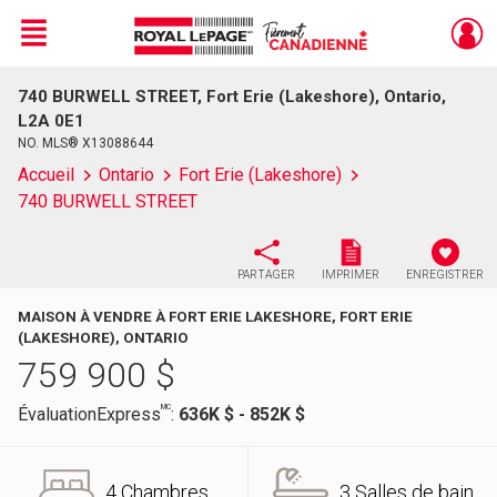
Menu
740 BURWELL STREET, Fort Erie (Lakeshore), Ontario,
Live
En Direct
L2A 0E1
NO. MLS® X13088644
Accueil
Ontario
Fort Erie (Lakeshore)
740 BURWELL STREET
PARTAGER
IMPRIMER
ENREGISTRER
MAISON À VENDRE À FORT ERIE LAKESHORE, FORT ERIE
(LAKESHORE), ONTARIO
759 900
$
MC
ÉvaluationExpress
:
636K $ - 852K $
4 Chambres
3 Salles de bain