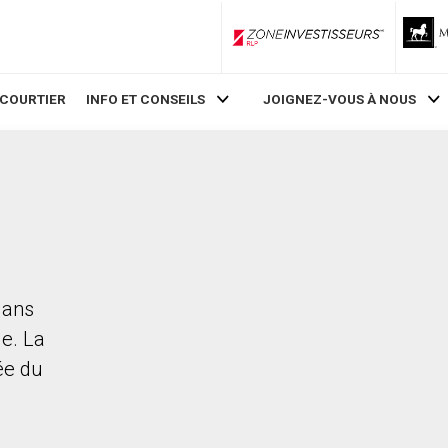
ZoneInvestisseurs RLP
 COURTIER
INFO ET CONSEILS
JOIGNEZ-VOUS À NOUS
dans
le. La
rée du