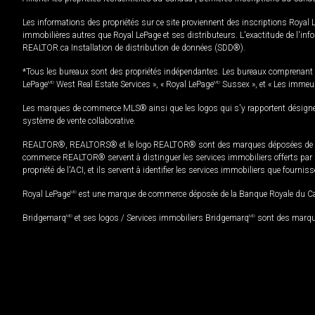
Les informations des propriétés sur ce site proviennent des inscriptions Royal 
immobilières autres que Royal LePage et ses distributeurs. L'exactitude de l'info
REALTOR.ca Installation de distribution de données (SDD®).
*Tous les bureaux sont des propriétés indépendantes. Les bureaux comprenant 
LePage
MD
West Real Estate Services », « Royal LePage
MD
Sussex », et « Les immeu
Les marques de commerce MLS® ainsi que les logos qui s'y rapportent désignent
système de vente collaborative.
REALTOR®, REALTORS® et le logo REALTOR® sont des marques déposées de REAL
commerce REALTOR® servent à distinguer les services immobiliers offerts par le
propriété de l'ACI, et ils servent à identifier les services immobiliers que fourni
Royal LePage
MD
est une marque de commerce déposée de la Banque Royale du Cana
Bridgemarq
MD
et ses logos / Services immobiliers Bridgemarq
MD
sont des marque