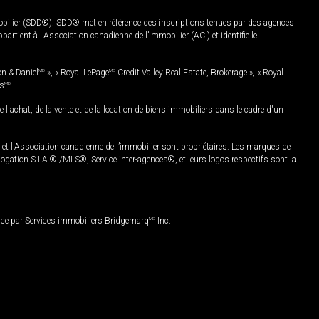
mobilier (SDD®). SDD® met en référence des inscriptions tenues par des agences
rtient à l'Association canadienne de l’immobilier (ACI) et identifie le
on & Daniel
MD
», « Royal LePage
MD
Credit Valley Real Estate, Brokerage », « Royal
es
MD
.
chat, de la vente et de la location de biens immobiliers dans le cadre d'un
Association canadienne de l’immobilier sont propriétaires. Les marques de
ation S.I.A.® /MLS®, Service inter-agences®, et leurs logos respectifs sont la
nce par Services immobiliers Bridgemarq
MD
Inc.