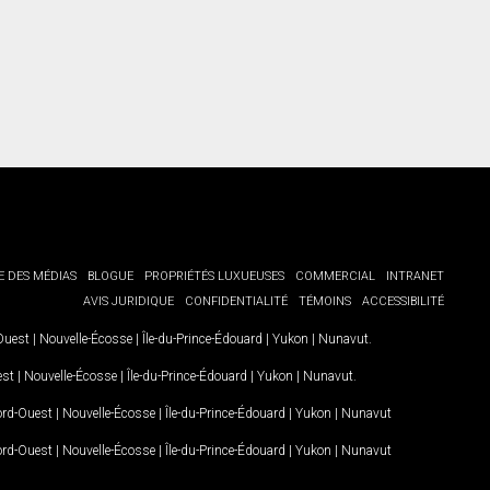
E DES MÉDIAS
BLOGUE
PROPRIÉTÉS LUXUEUSES
COMMERCIAL
INTRANET
AVIS JURIDIQUE
CONFIDENTIALITÉ
TÉMOINS
ACCESSIBILITÉ
-Ouest
|
Nouvelle-Écosse
|
Île-du-Prince-Édouard
|
Yukon
|
Nunavut
.
est
|
Nouvelle-Écosse
|
Île-du-Prince-Édouard
|
Yukon
|
Nunavut
.
Nord-Ouest
|
Nouvelle-Écosse
|
Île-du-Prince-Édouard
|
Yukon
|
Nunavut
Nord-Ouest
|
Nouvelle-Écosse
|
Île-du-Prince-Édouard
|
Yukon
|
Nunavut