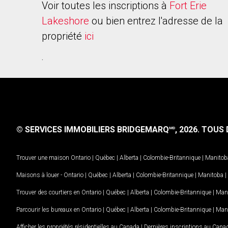
Voir toutes les inscriptions à
Fort Erie
Lakeshore
ou bien entrez l'adresse de la
propriété
ici
.
© SERVICES IMMOBILIERS BRIDGEMARQ
, 2026.
TOUS D
MD
Trouver une maison
Ontario
|
Québec
|
Alberta
|
Colombie-Britannique
|
Manitob
Maisons à louer -
Ontario
|
Québec
|
Alberta
|
Colombie-Britannique
|
Manitoba
|
Trouver des courtiers en
Ontario
|
Québec
|
Alberta
|
Colombie-Britannique
|
Man
Parcourir les bureaux en
Ontario
|
Québec
|
Alberta
|
Colombie-Britannique
|
Man
Afficher les propriétés résidentielles au Canada
|
Dernières inscriptions au Cana