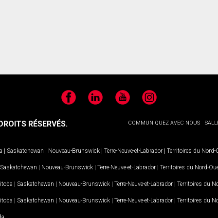
Facebook
LinkedIn
YouTube
Instagram
ROITS RÉSERVÉS.
COMMUNIQUEZ AVEC NOUS
SALL
a
|
Saskatchewan
|
Nouveau-Brunswick
|
Terre-Neuve-et-Labrador
|
Territoires du Nord
Saskatchewan
|
Nouveau-Brunswick
|
Terre-Neuve-et-Labrador
|
Territoires du Nord-Ou
itoba
|
Saskatchewan
|
Nouveau-Brunswick
|
Terre-Neuve-et-Labrador
|
Territoires du 
itoba
|
Saskatchewan
|
Nouveau-Brunswick
|
Terre-Neuve-et-Labrador
|
Territoires du 
da