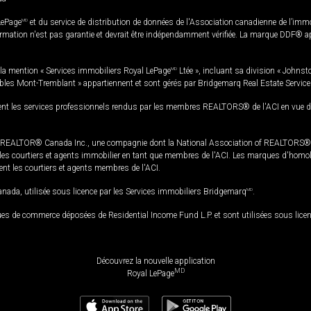
LePage
MD
et du service de distribution de données de l'Association canadienne de l’im
rmation n'est pas garantie et devrait être indépendamment vérifiée. La marque DDF® appa
la mention « Services immobiliers Royal LePage
MD
Ltée », incluant sa division « Johnst
bles Mont-Tremblant » appartiennent et sont gérés par Bridgemarq Real Estate Servic
 les services professionnels rendus par les membres REALTORS® de l'ACI en vue de l'a
TOR® Canada Inc., une compagnie dont la National Association of REALTORS® et l'
s courtiers et agents immobilier en tant que membres de l'ACI. Les marques d'homolog
ssent les courtiers et agents membres de l'ACI.
da, utilisée sous licence par les Services immobiliers Bridgemarq
MD
.
s de commerce déposées de Residential Income Fund L.P. et sont utilisées sous lice
Découvrez la nouvelle application
MD
Royal LePage