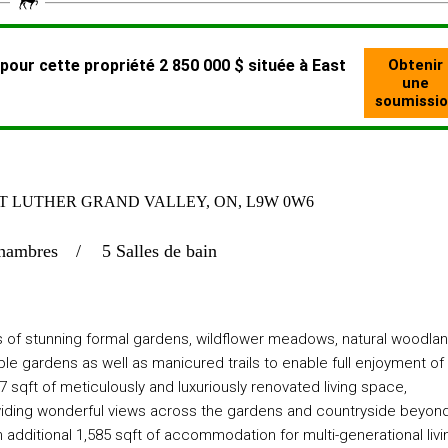
ST LUTHER GRAND VALLEY, ON, L9W 0W6
hambres
5 Salles de bain
cres of stunning formal gardens, wildflower meadows, natural woodlan
ble gardens as well as manicured trails to enable full enjoyment of
17 sqft of meticulously and luxuriously renovated living space,
oviding wonderful views across the gardens and countryside beyond
additional 1,585 sqft of accommodation for multi-generational livi