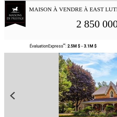
MAISON À VENDRE À EAST LU
2 850 00
MC
ÉvaluationExpress
:
2.5M $ - 3.1M $
Previous