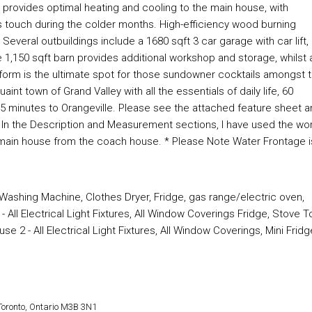
provides optimal heating and cooling to the main house, with
us touch during the colder months. High-efficiency wood burning
Several outbuildings include a 1680 sqft 3 car garage with car lift,
1,150 sqft barn provides additional workshop and storage, whilst 
atform is the ultimate spot for those sundowner cocktails amongst 
aint town of Grand Valley with all the essentials of daily life, 60
 minutes to Orangeville. Please see the attached feature sheet a
te: In the Description and Measurement sections, I have used the wo
e main house from the coach house. * Please Note Water Frontage i
, Washing Machine, Clothes Dryer, Fridge, gas range/electric oven,
 All Electrical Light Fixtures, All Window Coverings Fridge, Stove T
2 - All Electrical Light Fixtures, All Window Coverings, Mini Fridg
Toronto, Ontario M3B 3N1