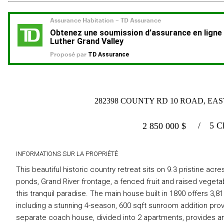
282398 COUNTY RD 10 ROAD, EA
5 C
2 850 000
$
INFORMATIONS SUR LA PROPRIÉTÉ
This beautiful historic country retreat sits on 9.3 pristine a
ponds, Grand River frontage, a fenced fruit and raised vegeta
this tranquil paradise. The main house built in 1890 offers 3,8
including a stunning 4-season, 600 sqft sunroom addition pr
separate coach house, divided into 2 apartments, provides an 