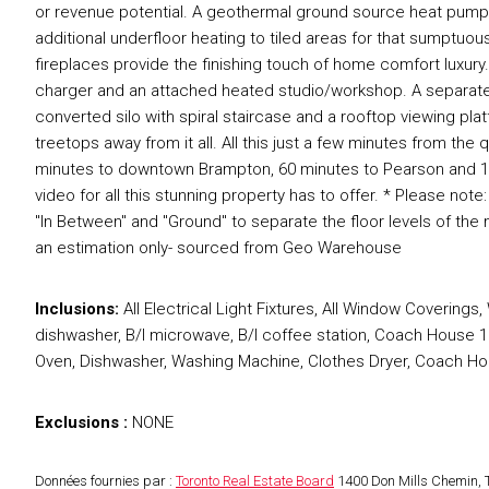
or revenue potential. A geothermal ground source heat pump 
additional underfloor heating to tiled areas for that sumptuo
fireplaces provide the finishing touch of home comfort luxury. 
charger and an attached heated studio/workshop. A separate 
converted silo with spiral staircase and a rooftop viewing pl
treetops away from it all. All this just a few minutes from the qu
minutes to downtown Brampton, 60 minutes to Pearson and 15
video for all this stunning property has to offer. * Please no
"In Between" and "Ground" to separate the floor levels of th
an estimation only- sourced from Geo Warehouse
Inclusions:
All Electrical Light Fixtures, All Window Coverings
dishwasher, B/I microwave, B/I coffee station, Coach House 1 -
Oven, Dishwasher, Washing Machine, Clothes Dryer, Coach House 
Exclusions :
NONE
Données fournies par :
Toronto Real Estate Board
1400 Don Mills Chemin, 