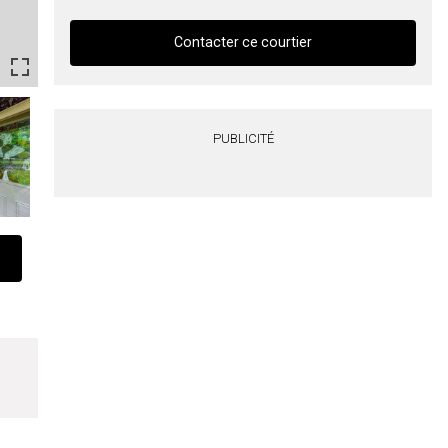
Contacter ce courtier
Contacter ce courtier
PUBLICITÉ
Prénom
et
Nom
Courriel
Téléphone
(Optionnel)
Message