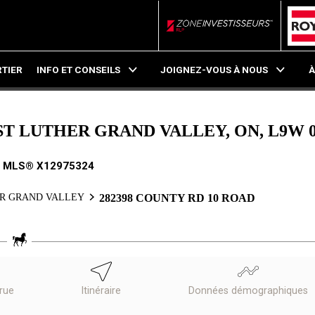
ZoneInvestisseurs RL
TIER
INFO ET CONSEILS
JOIGNEZ-VOUS À NOUS
À
AST LUTHER GRAND VALLEY, ON, L9W 
. MLS® X12975324
R GRAND VALLEY
282398 COUNTY RD 10 ROAD
 rue
Itinéraire
Données démographiques