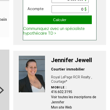
bain
Jennifer Jewell
Courtier immobilier
Royal LePage RCR Realty ,
Courtage*
MOBILE :
ext
416.602.3195
Voir toutes les inscriptions de
Jennifer
Mon site Web