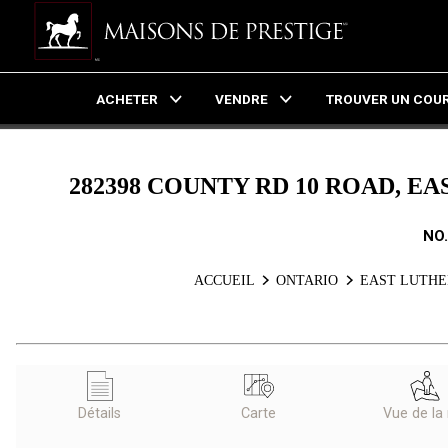
ACHETER
VENDRE
TROUVER UN COUR
Live
En Direct
282398 COUNTY RD 10 ROAD, E
NO
ACCUEIL
ONTARIO
EAST LUTHE
Détails
Carte
Vue de la