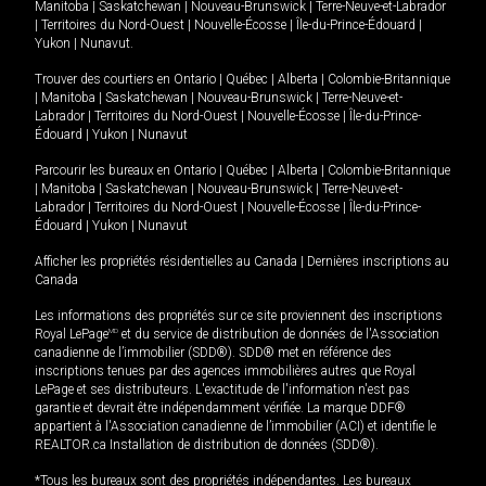
Manitoba
|
Saskatchewan
|
Nouveau-Brunswick
|
Terre-Neuve-et-Labrador
|
Territoires du Nord-Ouest
|
Nouvelle-Écosse
|
Île-du-Prince-Édouard
|
Yukon
|
Nunavut
.
Trouver des courtiers en
Ontario
|
Québec
|
Alberta
|
Colombie-Britannique
|
Manitoba
|
Saskatchewan
|
Nouveau-Brunswick
|
Terre-Neuve-et-
Labrador
|
Territoires du Nord-Ouest
|
Nouvelle-Écosse
|
Île-du-Prince-
Édouard
|
Yukon
|
Nunavut
Parcourir les bureaux en
Ontario
|
Québec
|
Alberta
|
Colombie-Britannique
|
Manitoba
|
Saskatchewan
|
Nouveau-Brunswick
|
Terre-Neuve-et-
Labrador
|
Territoires du Nord-Ouest
|
Nouvelle-Écosse
|
Île-du-Prince-
Édouard
|
Yukon
|
Nunavut
Afficher les propriétés résidentielles au Canada
|
Dernières inscriptions au
Canada
Les informations des propriétés sur ce site proviennent des inscriptions
Royal LePage
MD
et du service de distribution de données de l'Association
canadienne de l’immobilier (SDD®). SDD® met en référence des
inscriptions tenues par des agences immobilières autres que Royal
LePage et ses distributeurs. L'exactitude de l'information n'est pas
garantie et devrait être indépendamment vérifiée. La marque DDF®
appartient à l'Association canadienne de l’immobilier (ACI) et identifie le
REALTOR.ca Installation de distribution de données (SDD®).
*Tous les bureaux sont des propriétés indépendantes. Les bureaux