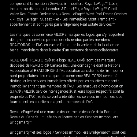
comprenant la mention « Services immobiliers Royal LePage
MD
Ltée »,
incluant sa division « Johnston & Daniel
MD
», « Royal LePage
MD
Credit
Valley Real Estate, Brokerage », « Royal LePage
MD
West Real Estate Services
», « Royal LePage
MD
Sussex », et « Les immeubles Mont-Tremblant »
appartiennent et sont gérés par Bridgemarq Real Estate Services
MD
.
Les marques de commerce MLS® ainsi que les logos qui s'y rapportent
désignent les services professionnels rendus par les membres
REALTORS® de l'ACI en vue de l'achat, de la vente et de la location de
biens immobiliers dans le cadre d'un système de vente collaborative.
REALTOR®, REALTORS® et le logo REALTOR® sont des marques
déposées de REALTOR® Canada Inc., une compagnie dont la National
Association of REALTORS® et l'Association canadienne de l’immobilier
sont propriétaires. Les marques de commerce REALTOR® servent à
distinguer les services immobiliers offerts par les courtiers et agents
immobilier en tant que membres de l'ACI. Les marques d'homologation
S.I.A.® /MLS®, Service inter-agences®, et leurs logos respectifs sont la
propriété de l'ACI, et ils servent à identifier les services immobiliers que
fournissent les courtiers et agents membres de l'ACI.
Royal LePage
MD
est une marque de commerce déposée de la Banque
Royale du Canada, utilisée sous licence par les Services immobiliers
Bridgemarq
MD
.
Bridgemarq
MD
et ses logos / Services immobiliers Bridgemarq
MD
sont des