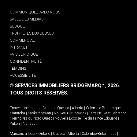
COMMUNIQUEZ AVEC NOUS
SALLE DES MÉDIAS
BLOGUE
PROPRIÉTÉS LUXUEUSES
COMMERCIAL
INTRANET
AVIS JURIDIQUE
CONFIDENTIALITÉ
TÉMOINS
ACCESSIBILITÉ
© SERVICES IMMOBILIERS BRIDGEMARQ
, 2026.
MD
TOUS DROITS RÉSERVÉS.
Trouver une maison
Ontario
|
Québec
|
Alberta
|
Colombie-Britannique
|
Manitoba
|
Saskatchewan
|
Nouveau-Brunswick
|
Terre-Neuve-et-Labrador
|
Territoires du Nord-Ouest
|
Nouvelle-Écosse
|
Île-du-Prince-Édouard
|
Yukon
|
Nunavut
.
Maisons à louer -
Ontario
|
Québec
|
Alberta
|
Colombie-Britannique
|