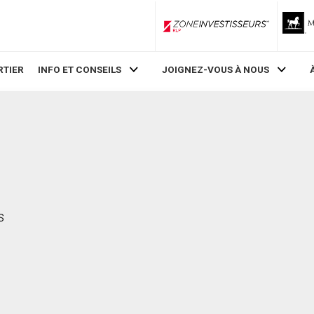
ZoneInvestisseurs RLP
RTIER
INFO ET CONSEILS
JOIGNEZ-VOUS À NOUS
s