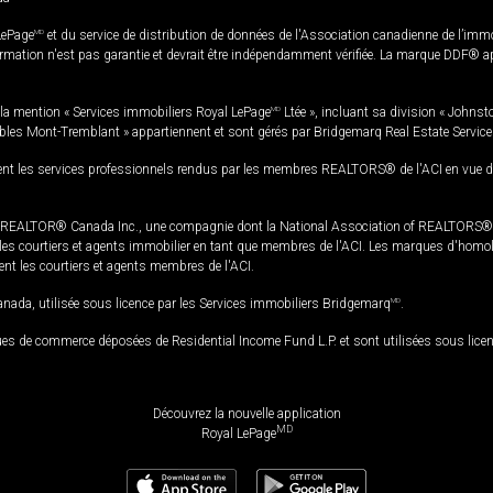
LePage
MD
et du service de distribution de données de l'Association canadienne de l’im
rmation n'est pas garantie et devrait être indépendamment vérifiée. La marque DDF® appa
la mention « Services immobiliers Royal LePage
MD
Ltée », incluant sa division « Johnst
bles Mont-Tremblant » appartiennent et sont gérés par Bridgemarq Real Estate Servic
 les services professionnels rendus par les membres REALTORS® de l'ACI en vue de l'a
TOR® Canada Inc., une compagnie dont la National Association of REALTORS® et l'
s courtiers et agents immobilier en tant que membres de l'ACI. Les marques d'homolog
ssent les courtiers et agents membres de l'ACI.
da, utilisée sous licence par les Services immobiliers Bridgemarq
MD
.
s de commerce déposées de Residential Income Fund L.P. et sont utilisées sous lice
Découvrez la nouvelle application
MD
Royal LePage