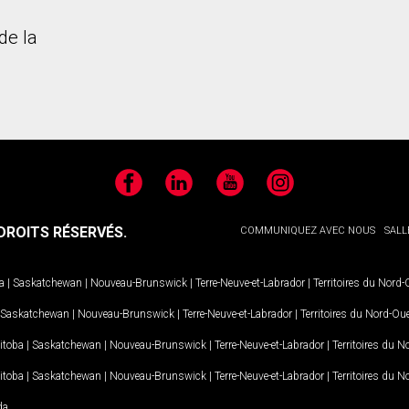
de la
Facebook
LinkedIn
YouTube
Instagram
ROITS RÉSERVÉS.
COMMUNIQUEZ AVEC NOUS
SALL
a
|
Saskatchewan
|
Nouveau-Brunswick
|
Terre-Neuve-et-Labrador
|
Territoires du Nord
Saskatchewan
|
Nouveau-Brunswick
|
Terre-Neuve-et-Labrador
|
Territoires du Nord-Ou
itoba
|
Saskatchewan
|
Nouveau-Brunswick
|
Terre-Neuve-et-Labrador
|
Territoires du 
itoba
|
Saskatchewan
|
Nouveau-Brunswick
|
Terre-Neuve-et-Labrador
|
Territoires du 
da