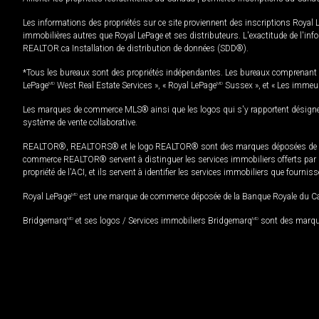
Les informations des propriétés sur ce site proviennent des inscriptions Royal 
immobilières autres que Royal LePage et ses distributeurs. L'exactitude de l'info
REALTOR.ca Installation de distribution de données (SDD®).
*Tous les bureaux sont des propriétés indépendantes. Les bureaux comprenant 
LePage
MD
West Real Estate Services », « Royal LePage
MD
Sussex », et « Les immeu
Les marques de commerce MLS® ainsi que les logos qui s'y rapportent désignent
système de vente collaborative.
REALTOR®, REALTORS® et le logo REALTOR® sont des marques déposées de REAL
commerce REALTOR® servent à distinguer les services immobiliers offerts par le
propriété de l'ACI, et ils servent à identifier les services immobiliers que fourni
Royal LePage
MD
est une marque de commerce déposée de la Banque Royale du Cana
Bridgemarq
MD
et ses logos / Services immobiliers Bridgemarq
MD
sont des marque