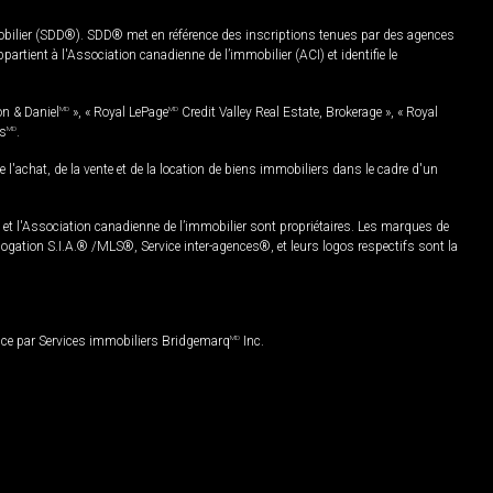
mobilier (SDD®). SDD® met en référence des inscriptions tenues par des agences
rtient à l'Association canadienne de l’immobilier (ACI) et identifie le
on & Daniel
MD
», « Royal LePage
MD
Credit Valley Real Estate, Brokerage », « Royal
es
MD
.
chat, de la vente et de la location de biens immobiliers dans le cadre d'un
Association canadienne de l’immobilier sont propriétaires. Les marques de
ation S.I.A.® /MLS®, Service inter-agences®, et leurs logos respectifs sont la
nce par Services immobiliers Bridgemarq
MD
Inc.