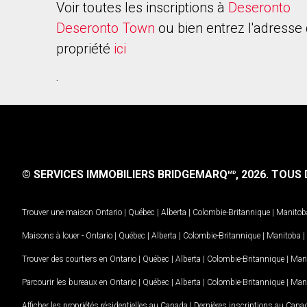
Voir toutes les inscriptions à
Deseronto
Deseronto Town
ou bien entrez l'adresse 
propriété
ici
.
© SERVICES IMMOBILIERS BRIDGEMARQ
, 2026.
TOUS D
MD
Trouver une maison
Ontario
|
Québec
|
Alberta
|
Colombie-Britannique
|
Manitob
Maisons à louer -
Ontario
|
Québec
|
Alberta
|
Colombie-Britannique
|
Manitoba
|
Trouver des courtiers en
Ontario
|
Québec
|
Alberta
|
Colombie-Britannique
|
Man
Parcourir les bureaux en
Ontario
|
Québec
|
Alberta
|
Colombie-Britannique
|
Man
Afficher les propriétés résidentielles au Canada
|
Dernières inscriptions au Cana