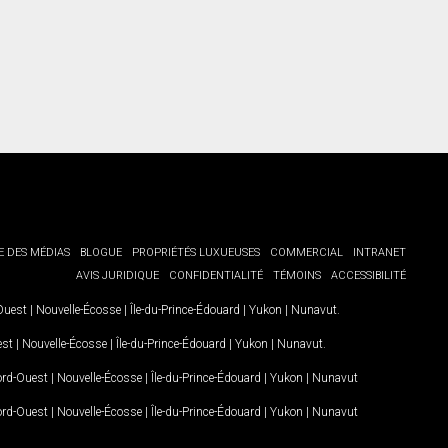
E DES MÉDIAS
BLOGUE
PROPRIÉTÉS LUXUEUSES
COMMERCIAL
INTRANET
AVIS JURIDIQUE
CONFIDENTIALITÉ
TÉMOINS
ACCESSIBILITÉ
-Ouest
|
Nouvelle-Écosse
|
Île-du-Prince-Édouard
|
Yukon
|
Nunavut
.
est
|
Nouvelle-Écosse
|
Île-du-Prince-Édouard
|
Yukon
|
Nunavut
.
Nord-Ouest
|
Nouvelle-Écosse
|
Île-du-Prince-Édouard
|
Yukon
|
Nunavut
Nord-Ouest
|
Nouvelle-Écosse
|
Île-du-Prince-Édouard
|
Yukon
|
Nunavut