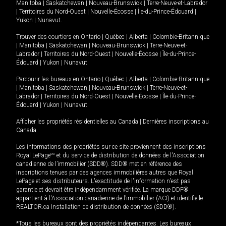
Manitoba
|
Saskatchewan
|
Nouveau-Brunswick
|
Terre-Neuve-et-Labrador
|
Territoires du Nord-Ouest
|
Nouvelle-Écosse
|
Île-du-Prince-Édouard
|
Yukon
|
Nunavut
.
Trouver des courtiers en
Ontario
|
Québec
|
Alberta
|
Colombie-Britannique
|
Manitoba
|
Saskatchewan
|
Nouveau-Brunswick
|
Terre-Neuve-et-
Labrador
|
Territoires du Nord-Ouest
|
Nouvelle-Écosse
|
Île-du-Prince-
Édouard
|
Yukon
|
Nunavut
Parcourir les bureaux en
Ontario
|
Québec
|
Alberta
|
Colombie-Britannique
|
Manitoba
|
Saskatchewan
|
Nouveau-Brunswick
|
Terre-Neuve-et-
Labrador
|
Territoires du Nord-Ouest
|
Nouvelle-Écosse
|
Île-du-Prince-
Édouard
|
Yukon
|
Nunavut
Afficher les propriétés résidentielles au Canada
|
Dernières inscriptions au
Canada
Les informations des propriétés sur ce site proviennent des inscriptions
Royal LePage
MD
et du service de distribution de données de l'Association
canadienne de l’immobilier (SDD®). SDD® met en référence des
inscriptions tenues par des agences immobilières autres que Royal
LePage et ses distributeurs. L'exactitude de l'information n'est pas
garantie et devrait être indépendamment vérifiée. La marque DDF®
appartient à l'Association canadienne de l’immobilier (ACI) et identifie le
REALTOR.ca Installation de distribution de données (SDD®).
*Tous les bureaux sont des propriétés indépendantes. Les bureaux