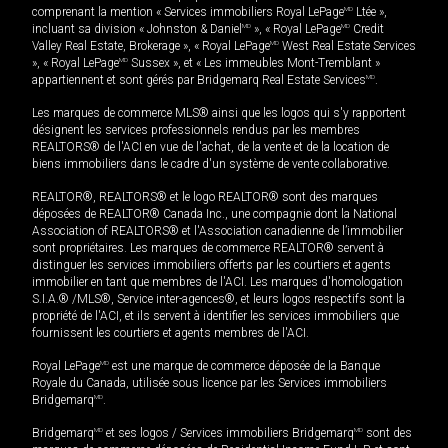
comprenant la mention « Services immobiliers Royal LePage
MD
Ltée »,
incluant sa division « Johnston & Daniel
MD
», « Royal LePage
MD
Credit
Valley Real Estate, Brokerage », « Royal LePage
MD
West Real Estate Services
», « Royal LePage
MD
Sussex », et « Les immeubles Mont-Tremblant »
appartiennent et sont gérés par Bridgemarq Real Estate Services
MD
.
Les marques de commerce MLS® ainsi que les logos qui s'y rapportent
désignent les services professionnels rendus par les membres
REALTORS® de l'ACI en vue de l'achat, de la vente et de la location de
biens immobiliers dans le cadre d'un système de vente collaborative.
REALTOR®, REALTORS® et le logo REALTOR® sont des marques
déposées de REALTOR® Canada Inc., une compagnie dont la National
Association of REALTORS® et l'Association canadienne de l’immobilier
sont propriétaires. Les marques de commerce REALTOR® servent à
distinguer les services immobiliers offerts par les courtiers et agents
immobilier en tant que membres de l'ACI. Les marques d'homologation
S.I.A.® /MLS®, Service inter-agences®, et leurs logos respectifs sont la
propriété de l'ACI, et ils servent à identifier les services immobiliers que
fournissent les courtiers et agents membres de l'ACI.
Royal LePage
MD
est une marque de commerce déposée de la Banque
Royale du Canada, utilisée sous licence par les Services immobiliers
Bridgemarq
MD
.
Bridgemarq
MD
et ses logos / Services immobiliers Bridgemarq
MD
sont des