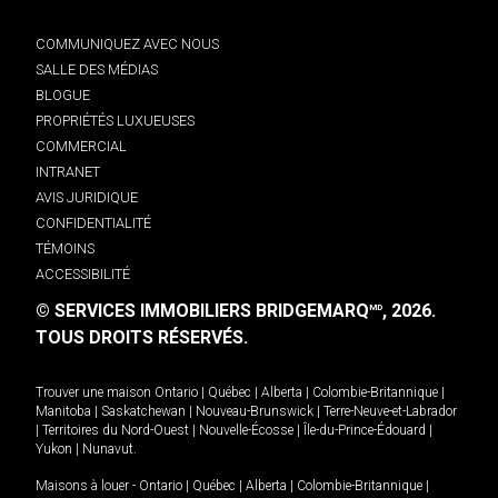
COMMUNIQUEZ AVEC NOUS
SALLE DES MÉDIAS
BLOGUE
PROPRIÉTÉS LUXUEUSES
COMMERCIAL
INTRANET
AVIS JURIDIQUE
CONFIDENTIALITÉ
TÉMOINS
ACCESSIBILITÉ
© SERVICES IMMOBILIERS BRIDGEMARQ
, 2026.
MD
TOUS DROITS RÉSERVÉS.
Trouver une maison
Ontario
|
Québec
|
Alberta
|
Colombie-Britannique
|
Manitoba
|
Saskatchewan
|
Nouveau-Brunswick
|
Terre-Neuve-et-Labrador
|
Territoires du Nord-Ouest
|
Nouvelle-Écosse
|
Île-du-Prince-Édouard
|
Yukon
|
Nunavut
.
Maisons à louer -
Ontario
|
Québec
|
Alberta
|
Colombie-Britannique
|