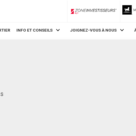
ZoneInvestisseurs RLP
RTIER
INFO ET CONSEILS
JOIGNEZ-VOUS À NOUS
ns