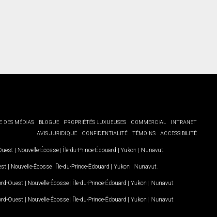
E DES MÉDIAS
BLOGUE
PROPRIÉTÉS LUXUEUSES
COMMERCIAL
INTRANET
AVIS JURIDIQUE
CONFIDENTIALITÉ
TÉMOINS
ACCESSIBILITÉ
-Ouest
|
Nouvelle-Écosse
|
Île-du-Prince-Édouard
|
Yukon
|
Nunavut
.
est
|
Nouvelle-Écosse
|
Île-du-Prince-Édouard
|
Yukon
|
Nunavut
.
Nord-Ouest
|
Nouvelle-Écosse
|
Île-du-Prince-Édouard
|
Yukon
|
Nunavut
Nord-Ouest
|
Nouvelle-Écosse
|
Île-du-Prince-Édouard
|
Yukon
|
Nunavut