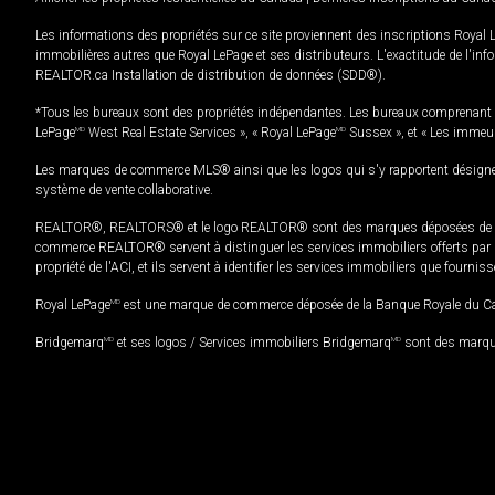
Les informations des propriétés sur ce site proviennent des inscriptions Royal 
immobilières autres que Royal LePage et ses distributeurs. L'exactitude de l'info
REALTOR.ca Installation de distribution de données (SDD®).
*Tous les bureaux sont des propriétés indépendantes. Les bureaux comprenant 
LePage
MD
West Real Estate Services », « Royal LePage
MD
Sussex », et « Les immeu
Les marques de commerce MLS® ainsi que les logos qui s'y rapportent désignent
système de vente collaborative.
REALTOR®, REALTORS® et le logo REALTOR® sont des marques déposées de REAL
commerce REALTOR® servent à distinguer les services immobiliers offerts par le
propriété de l'ACI, et ils servent à identifier les services immobiliers que fourni
Royal LePage
MD
est une marque de commerce déposée de la Banque Royale du Cana
Bridgemarq
MD
et ses logos / Services immobiliers Bridgemarq
MD
sont des marque