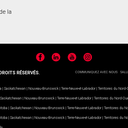
de la
Facebook
LinkedIn
YouTube
Instagram
ROITS RÉSERVÉS.
COMMUNIQUEZ AVEC NOUS
SALL
a
|
Saskatchewan
|
Nouveau-Brunswick
|
Terre-Neuve-et-Labrador
|
Territoires du Nord
Saskatchewan
|
Nouveau-Brunswick
|
Terre-Neuve-et-Labrador
|
Territoires du Nord-Ou
itoba
|
Saskatchewan
|
Nouveau-Brunswick
|
Terre-Neuve-et-Labrador
|
Territoires du 
itoba
|
Saskatchewan
|
Nouveau-Brunswick
|
Terre-Neuve-et-Labrador
|
Territoires du 
da