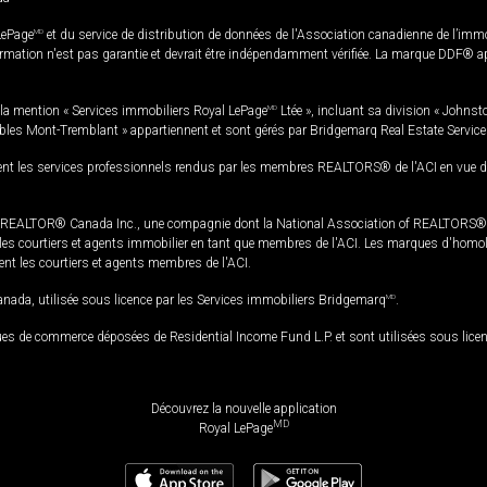
LePage
MD
et du service de distribution de données de l'Association canadienne de l’im
rmation n'est pas garantie et devrait être indépendamment vérifiée. La marque DDF® appa
la mention « Services immobiliers Royal LePage
MD
Ltée », incluant sa division « Johnst
bles Mont-Tremblant » appartiennent et sont gérés par Bridgemarq Real Estate Servic
 les services professionnels rendus par les membres REALTORS® de l'ACI en vue de l'a
TOR® Canada Inc., une compagnie dont la National Association of REALTORS® et l'
s courtiers et agents immobilier en tant que membres de l'ACI. Les marques d'homolog
ssent les courtiers et agents membres de l'ACI.
da, utilisée sous licence par les Services immobiliers Bridgemarq
MD
.
s de commerce déposées de Residential Income Fund L.P. et sont utilisées sous lice
Découvrez la nouvelle application
MD
Royal LePage