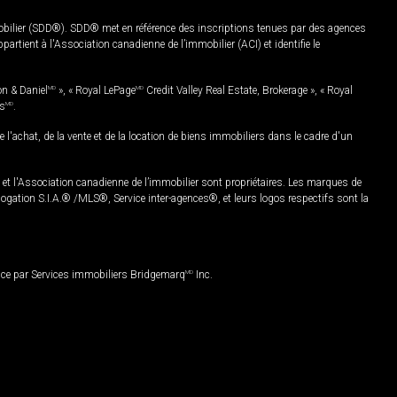
mobilier (SDD®). SDD® met en référence des inscriptions tenues par des agences
rtient à l'Association canadienne de l’immobilier (ACI) et identifie le
on & Daniel
MD
», « Royal LePage
MD
Credit Valley Real Estate, Brokerage », « Royal
es
MD
.
chat, de la vente et de la location de biens immobiliers dans le cadre d'un
Association canadienne de l’immobilier sont propriétaires. Les marques de
ation S.I.A.® /MLS®, Service inter-agences®, et leurs logos respectifs sont la
nce par Services immobiliers Bridgemarq
MD
Inc.