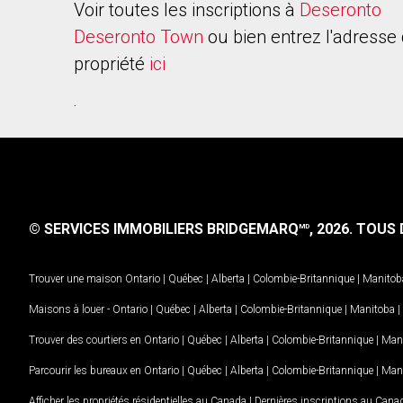
Voir toutes les inscriptions à
Deseronto
Deseronto Town
ou bien entrez l'adresse 
propriété
ici
.
© SERVICES IMMOBILIERS BRIDGEMARQ
, 2026.
TOUS D
MD
Trouver une maison
Ontario
|
Québec
|
Alberta
|
Colombie-Britannique
|
Manitob
Maisons à louer -
Ontario
|
Québec
|
Alberta
|
Colombie-Britannique
|
Manitoba
|
Trouver des courtiers en
Ontario
|
Québec
|
Alberta
|
Colombie-Britannique
|
Man
Parcourir les bureaux en
Ontario
|
Québec
|
Alberta
|
Colombie-Britannique
|
Man
Afficher les propriétés résidentielles au Canada
|
Dernières inscriptions au Cana