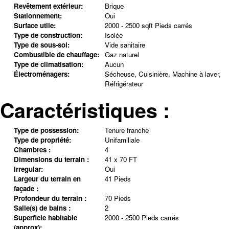
Revêtement extérieur:
Brique
Stationnement:
Oui
Surface utile:
2000 - 2500 sqft Pieds carrés
Type de construction:
Isolée
Type de sous-sol:
Vide sanitaire
Combustible de chauffage:
Gaz naturel
Type de climatisation:
Aucun
Électroménagers:
Sécheuse, Cuisinière, Machine à laver,
Réfrigérateur
Caractéristiques :
Type de possession:
Tenure franche
Type de propriété:
Unifamiliale
Chambres :
4
Dimensions du terrain :
41 x 70 FT
Irregular:
Oui
Largeur du terrain en
41 Pieds
façade :
Profondeur du terrain :
70 Pieds
Salle(s) de bains :
2
Superficie habitable
2000 - 2500 Pieds carrés
(approx):