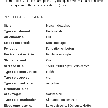
income property, this is a rare opportunity to acquire a well-maintained, income-
producing asset with immediate cash flow. (id:27)
PARTICULARITÉS DU BÂTIMENT :
Style:
Maison détachée
Type de bâtiment:
Unifamiliale
Air climatisé:
Oui
État du sous-sol:
Non aménagé
Fondation:
Fondation en béton
Revêtement extérieur:
Bardage en vinyle
Stationnement:
Oui
Surface utile:
1500 - 2000 sqft Pieds carrés
Type de construction:
Isolée
Type de sous-sol:
s.o.
Type de chauffage:
Air pulsé
Combustible de
chauffage:
Gaz naturel
Type de climatisation:
Climatisation centrale
Électroménagers:
Lave-vaisselle, Sécheuse, Hotte,