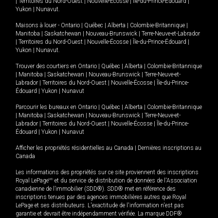
|
Territoires du Nord-Ouest
|
Nouvelle-Écosse
|
Île-du-Prince-Édouard
|
Yukon
|
Nunavut
.
Maisons à louer -
Ontario
|
Québec
|
Alberta
|
Colombie-Britannique
|
Manitoba
|
Saskatchewan
|
Nouveau-Brunswick
|
Terre-Neuve-et-Labrador
|
Territoires du Nord-Ouest
|
Nouvelle-Écosse
|
Île-du-Prince-Édouard
|
Yukon
|
Nunavut
.
Trouver des courtiers en
Ontario
|
Québec
|
Alberta
|
Colombie-Britannique
|
Manitoba
|
Saskatchewan
|
Nouveau-Brunswick
|
Terre-Neuve-et-
Labrador
|
Territoires du Nord-Ouest
|
Nouvelle-Écosse
|
Île-du-Prince-
Édouard
|
Yukon
|
Nunavut
Parcourir les bureaux en
Ontario
|
Québec
|
Alberta
|
Colombie-Britannique
|
Manitoba
|
Saskatchewan
|
Nouveau-Brunswick
|
Terre-Neuve-et-
Labrador
|
Territoires du Nord-Ouest
|
Nouvelle-Écosse
|
Île-du-Prince-
Édouard
|
Yukon
|
Nunavut
Afficher les propriétés résidentielles au Canada
|
Dernières inscriptions au
Canada
Les informations des propriétés sur ce site proviennent des inscriptions
Royal LePage
MD
et du service de distribution de données de l'Association
canadienne de l’immobilier (SDD®). SDD® met en référence des
inscriptions tenues par des agences immobilières autres que Royal
LePage et ses distributeurs. L'exactitude de l'information n'est pas
garantie et devrait être indépendamment vérifiée. La marque DDF®