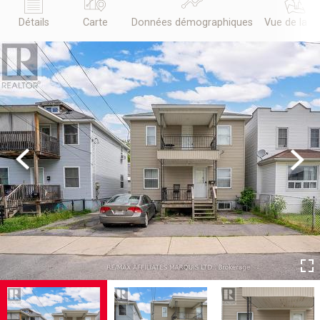
Détails
Carte
Données démographiques
Vue de la r
Previous
Next