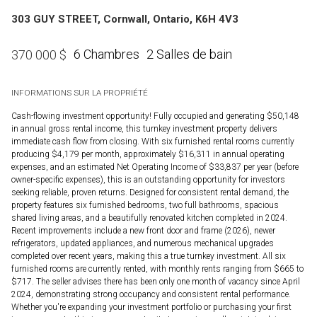
303 GUY STREET, Cornwall, Ontario, K6H 4V3
6 Chambres
2 Salles de bain
370 000
$
INFORMATIONS SUR LA PROPRIÉTÉ
Cash-flowing investment opportunity! Fully occupied and generating $50,148
in annual gross rental income, this turnkey investment property delivers
immediate cash flow from closing. With six furnished rental rooms currently
producing $4,179 per month, approximately $16,311 in annual operating
expenses, and an estimated Net Operating Income of $33,837 per year (before
owner-specific expenses), this is an outstanding opportunity for investors
seeking reliable, proven returns. Designed for consistent rental demand, the
property features six furnished bedrooms, two full bathrooms, spacious
shared living areas, and a beautifully renovated kitchen completed in 2024.
Recent improvements include a new front door and frame (2026), newer
refrigerators, updated appliances, and numerous mechanical upgrades
completed over recent years, making this a true turnkey investment. All six
furnished rooms are currently rented, with monthly rents ranging from $665 to
$717. The seller advises there has been only one month of vacancy since April
2024, demonstrating strong occupancy and consistent rental performance.
Whether you're expanding your investment portfolio or purchasing your first