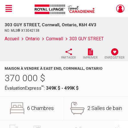
Menu
303 GUY STREET, Cornwall, Ontario, K6H 4V3
Live
En Direct
NO. MLS® X13042138
Accueil
Ontario
Cornwall
303 GUY STREET
PARTAGER
IMPRIMER
ENREGISTRER
MAISON À VENDRE À EAST END, CORNWALL, ONTARIO
370 000
$
MC
ÉvaluationExpress
:
349K $ - 499K $
6 Chambres
2 Salles de bain