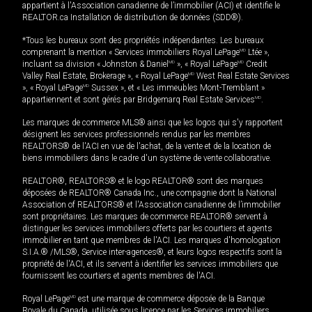
appartient à l'Association canadienne de l’immobilier (ACI) et identifie le
REALTOR.ca Installation de distribution de données (SDD®).
*Tous les bureaux sont des propriétés indépendantes. Les bureaux
comprenant la mention « Services immobiliers Royal LePage
MD
Ltée »,
incluant sa division « Johnston & Daniel
MD
», « Royal LePage
MD
Credit
Valley Real Estate, Brokerage », « Royal LePage
MD
West Real Estate Services
», « Royal LePage
MD
Sussex », et « Les immeubles Mont-Tremblant »
appartiennent et sont gérés par Bridgemarq Real Estate Services
MD
.
Les marques de commerce MLS® ainsi que les logos qui s'y rapportent
désignent les services professionnels rendus par les membres
REALTORS® de l'ACI en vue de l'achat, de la vente et de la location de
biens immobiliers dans le cadre d'un système de vente collaborative.
REALTOR®, REALTORS® et le logo REALTOR® sont des marques
déposées de REALTOR® Canada Inc., une compagnie dont la National
Association of REALTORS® et l'Association canadienne de l’immobilier
sont propriétaires. Les marques de commerce REALTOR® servent à
distinguer les services immobiliers offerts par les courtiers et agents
immobilier en tant que membres de l'ACI. Les marques d'homologation
S.I.A.® /MLS®, Service inter-agences®, et leurs logos respectifs sont la
propriété de l'ACI, et ils servent à identifier les services immobiliers que
fournissent les courtiers et agents membres de l'ACI.
Royal LePage
MD
est une marque de commerce déposée de la Banque
Royale du Canada, utilisée sous licence par les Services immobiliers