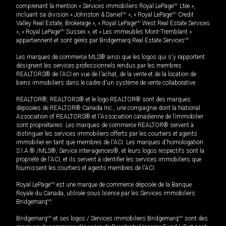
comprenant la mention « Services immobiliers Royal LePage
MD
Ltée »,
incluant sa division « Johnston & Daniel
MD
», « Royal LePage
MD
Credit
Valley Real Estate, Brokerage », « Royal LePage
MD
West Real Estate Services
», « Royal LePage
MD
Sussex », et « Les immeubles Mont-Tremblant »
appartiennent et sont gérés par Bridgemarq Real Estate Services
MD
.
Les marques de commerce MLS® ainsi que les logos qui s'y rapportent
désignent les services professionnels rendus par les membres
REALTORS® de l'ACI en vue de l'achat, de la vente et de la location de
biens immobiliers dans le cadre d'un système de vente collaborative.
REALTOR®, REALTORS® et le logo REALTOR® sont des marques
déposées de REALTOR® Canada Inc., une compagnie dont la National
Association of REALTORS® et l'Association canadienne de l’immobilier
sont propriétaires. Les marques de commerce REALTOR® servent à
distinguer les services immobiliers offerts par les courtiers et agents
immobilier en tant que membres de l'ACI. Les marques d'homologation
S.I.A.® /MLS®, Service inter-agences®, et leurs logos respectifs sont la
propriété de l'ACI, et ils servent à identifier les services immobiliers que
fournissent les courtiers et agents membres de l'ACI.
Royal LePage
MD
est une marque de commerce déposée de la Banque
Royale du Canada, utilisée sous licence par les Services immobiliers
Bridgemarq
MD
.
Bridgemarq
MD
et ses logos / Services immobiliers Bridgemarq
MD
sont des