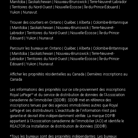
Manitoba
|
Saskatchewan
|
Nouveau-Brunswick
|
Terre-Neuve-et-Labrador
|
Territoires du Nord-Ouest
|
Nouvelle-Écosse
|
Île-du-Prince-Édouard
|
Yukon
|
Nunavut
.
Trouver des courtiers en
Ontario
|
Québec
|
Alberta
|
Colombie-Britannique
|
Manitoba
|
Saskatchewan
|
Nouveau-Brunswick
|
Terre-Neuve-et-
Labrador
|
Territoires du Nord-Ouest
|
Nouvelle-Écosse
|
Île-du-Prince-
Édouard
|
Yukon
|
Nunavut
Parcourir les bureaux en
Ontario
|
Québec
|
Alberta
|
Colombie-Britannique
|
Manitoba
|
Saskatchewan
|
Nouveau-Brunswick
|
Terre-Neuve-et-
Labrador
|
Territoires du Nord-Ouest
|
Nouvelle-Écosse
|
Île-du-Prince-
Édouard
|
Yukon
|
Nunavut
Afficher les propriétés résidentielles au Canada
|
Dernières inscriptions au
Canada
Les informations des propriétés sur ce site proviennent des inscriptions
Royal LePage
MD
et du service de distribution de données de l'Association
canadienne de l’immobilier (SDD®). SDD® met en référence des
inscriptions tenues par des agences immobilières autres que Royal
LePage et ses distributeurs. L'exactitude de l'information n'est pas
garantie et devrait être indépendamment vérifiée. La marque DDF®
appartient à l'Association canadienne de l’immobilier (ACI) et identifie le
REALTOR.ca Installation de distribution de données (SDD®).
*Tous les bureaux sont des propriétés indépendantes. Les bureaux