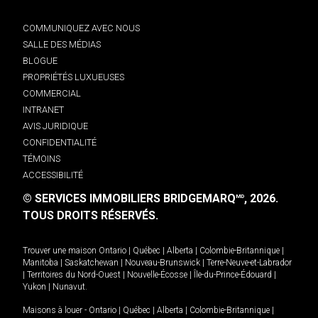
COMMUNIQUEZ AVEC NOUS
SALLE DES MÉDIAS
BLOGUE
PROPRIÉTÉS LUXUEUSES
COMMERCIAL
INTRANET
AVIS JURIDIQUE
CONFIDENTIALITÉ
TÉMOINS
ACCESSIBILITÉ
© SERVICES IMMOBILIERS BRIDGEMARQ
, 2026.
MD
TOUS DROITS RÉSERVÉS.
Trouver une maison
Ontario
|
Québec
|
Alberta
|
Colombie-Britannique
|
Manitoba
|
Saskatchewan
|
Nouveau-Brunswick
|
Terre-Neuve-et-Labrador
|
Territoires du Nord-Ouest
|
Nouvelle-Écosse
|
Île-du-Prince-Édouard
|
Yukon
|
Nunavut
.
Maisons à louer -
Ontario
|
Québec
|
Alberta
|
Colombie-Britannique
|