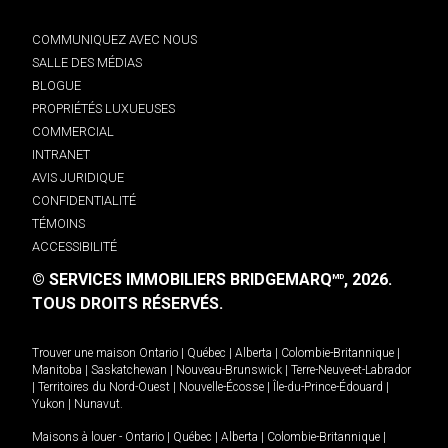
COMMUNIQUEZ AVEC NOUS
SALLE DES MÉDIAS
BLOGUE
PROPRIÉTÉS LUXUEUSES
COMMERCIAL
INTRANET
AVIS JURIDIQUE
CONFIDENTIALITÉ
TÉMOINS
ACCESSIBILITÉ
© SERVICES IMMOBILIERS BRIDGEMARQ
, 2026.
MD
TOUS DROITS RÉSERVÉS.
Trouver une maison
Ontario
|
Québec
|
Alberta
|
Colombie-Britannique
|
Manitoba
|
Saskatchewan
|
Nouveau-Brunswick
|
Terre-Neuve-et-Labrador
|
Territoires du Nord-Ouest
|
Nouvelle-Écosse
|
Île-du-Prince-Édouard
|
Yukon
|
Nunavut
.
Maisons à louer -
Ontario
|
Québec
|
Alberta
|
Colombie-Britannique
|