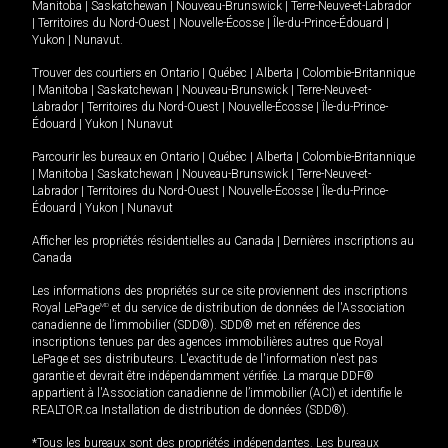
Manitoba
|
Saskatchewan
|
Nouveau-Brunswick
|
Terre-Neuve-et-Labrador
|
Territoires du Nord-Ouest
|
Nouvelle-Écosse
|
Île-du-Prince-Édouard
|
Yukon
|
Nunavut
.
Trouver des courtiers en
Ontario
|
Québec
|
Alberta
|
Colombie-Britannique
|
Manitoba
|
Saskatchewan
|
Nouveau-Brunswick
|
Terre-Neuve-et-
Labrador
|
Territoires du Nord-Ouest
|
Nouvelle-Écosse
|
Île-du-Prince-
Édouard
|
Yukon
|
Nunavut
Parcourir les bureaux en
Ontario
|
Québec
|
Alberta
|
Colombie-Britannique
|
Manitoba
|
Saskatchewan
|
Nouveau-Brunswick
|
Terre-Neuve-et-
Labrador
|
Territoires du Nord-Ouest
|
Nouvelle-Écosse
|
Île-du-Prince-
Édouard
|
Yukon
|
Nunavut
Afficher les propriétés résidentielles au Canada
|
Dernières inscriptions au
Canada
Les informations des propriétés sur ce site proviennent des inscriptions
Royal LePage
MD
et du service de distribution de données de l'Association
canadienne de l’immobilier (SDD®). SDD® met en référence des
inscriptions tenues par des agences immobilières autres que Royal
LePage et ses distributeurs. L'exactitude de l'information n'est pas
garantie et devrait être indépendamment vérifiée. La marque DDF®
appartient à l'Association canadienne de l’immobilier (ACI) et identifie le
REALTOR.ca Installation de distribution de données (SDD®).
*Tous les bureaux sont des propriétés indépendantes. Les bureaux