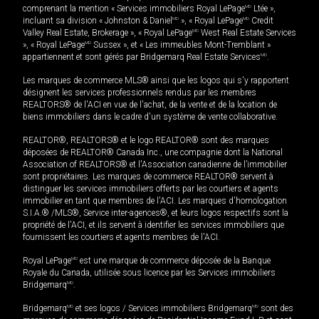
comprenant la mention « Services immobiliers Royal LePage
MD
Ltée »,
incluant sa division « Johnston & Daniel
MD
», « Royal LePage
MD
Credit
Valley Real Estate, Brokerage », « Royal LePage
MD
West Real Estate Services
», « Royal LePage
MD
Sussex », et « Les immeubles Mont-Tremblant »
appartiennent et sont gérés par Bridgemarq Real Estate Services
MD
.
Les marques de commerce MLS® ainsi que les logos qui s'y rapportent
désignent les services professionnels rendus par les membres
REALTORS® de l'ACI en vue de l'achat, de la vente et de la location de
biens immobiliers dans le cadre d'un système de vente collaborative.
REALTOR®, REALTORS® et le logo REALTOR® sont des marques
déposées de REALTOR® Canada Inc., une compagnie dont la National
Association of REALTORS® et l'Association canadienne de l’immobilier
sont propriétaires. Les marques de commerce REALTOR® servent à
distinguer les services immobiliers offerts par les courtiers et agents
immobilier en tant que membres de l'ACI. Les marques d'homologation
S.I.A.® /MLS®, Service inter-agences®, et leurs logos respectifs sont la
propriété de l'ACI, et ils servent à identifier les services immobiliers que
fournissent les courtiers et agents membres de l'ACI.
Royal LePage
MD
est une marque de commerce déposée de la Banque
Royale du Canada, utilisée sous licence par les Services immobiliers
Bridgemarq
MD
.
Bridgemarq
MD
et ses logos / Services immobiliers Bridgemarq
MD
sont des