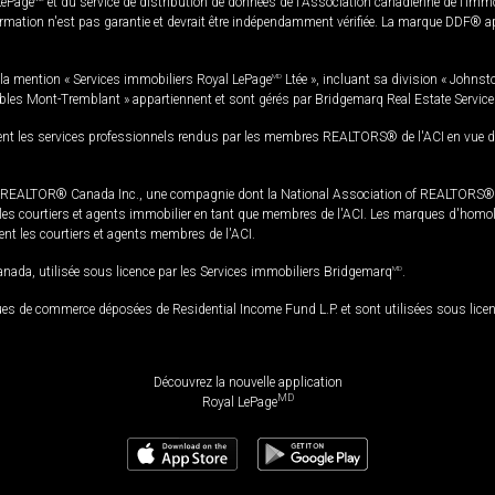
LePage
et du service de distribution de données de l'Association canadienne de l’im
rmation n'est pas garantie et devrait être indépendamment vérifiée. La marque DDF® appa
la mention « Services immobiliers Royal LePage
MD
Ltée », incluant sa division « Johnst
bles Mont-Tremblant » appartiennent et sont gérés par Bridgemarq Real Estate Servic
 les services professionnels rendus par les membres REALTORS® de l'ACI en vue de l'a
TOR® Canada Inc., une compagnie dont la National Association of REALTORS® et l'
s courtiers et agents immobilier en tant que membres de l'ACI. Les marques d'homolog
ssent les courtiers et agents membres de l'ACI.
da, utilisée sous licence par les Services immobiliers Bridgemarq
MD
.
s de commerce déposées de Residential Income Fund L.P. et sont utilisées sous lice
Découvrez la nouvelle application
MD
Royal LePage