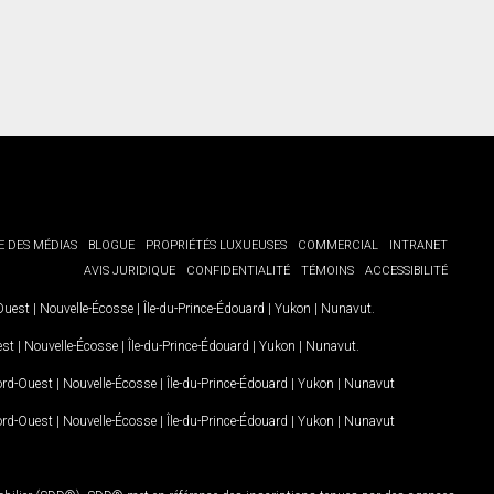
E DES MÉDIAS
BLOGUE
PROPRIÉTÉS LUXUEUSES
COMMERCIAL
INTRANET
AVIS JURIDIQUE
CONFIDENTIALITÉ
TÉMOINS
ACCESSIBILITÉ
-Ouest
|
Nouvelle-Écosse
|
Île-du-Prince-Édouard
|
Yukon
|
Nunavut
.
est
|
Nouvelle-Écosse
|
Île-du-Prince-Édouard
|
Yukon
|
Nunavut
.
Nord-Ouest
|
Nouvelle-Écosse
|
Île-du-Prince-Édouard
|
Yukon
|
Nunavut
Nord-Ouest
|
Nouvelle-Écosse
|
Île-du-Prince-Édouard
|
Yukon
|
Nunavut