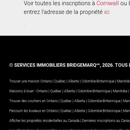
Voir toutes les inscriptions à
Cornwall
ou 
entrez l'adresse de la propriété
ici
.
© SERVICES IMMOBILIERS BRIDGEMARQ
, 2026.
TOUS D
MD
Trouver une maison
Ontario
|
Québec
|
Alberta
|
Colombie-Britannique
|
Manitob
Maisons à louer -
Ontario
|
Québec
|
Alberta
|
Colombie-Britannique
|
Manitoba
|
Trouver des courtiers en
Ontario
|
Québec
|
Alberta
|
Colombie-Britannique
|
Man
Parcourir les bureaux en
Ontario
|
Québec
|
Alberta
|
Colombie-Britannique
|
Man
Afficher les propriétés résidentielles au Canada
|
Dernières inscriptions au Cana