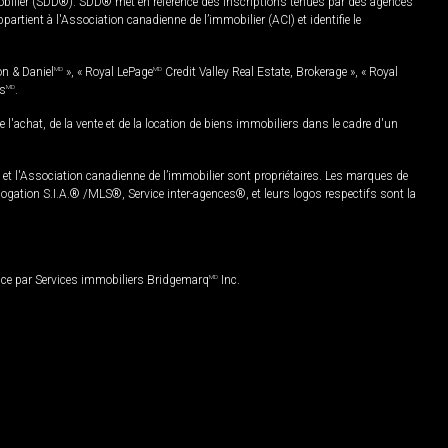
mobilier (SDD®). SDD® met en référence des inscriptions tenues par des agences
rtient à l'Association canadienne de l’immobilier (ACI) et identifie le
on & Daniel
MD
», « Royal LePage
MD
Credit Valley Real Estate, Brokerage », « Royal
es
MD
.
chat, de la vente et de la location de biens immobiliers dans le cadre d'un
Association canadienne de l’immobilier sont propriétaires. Les marques de
ation S.I.A.® /MLS®, Service inter-agences®, et leurs logos respectifs sont la
nce par Services immobiliers Bridgemarq
MD
Inc.