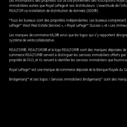
Les informations des propriétés sur ce site proviennent des inscriptions Royal 
immobilières autres que Royal LePage et ses distributeurs. L'exactitude de l'info
REALTOR.ca Installation de distribution de données (SDD®).
*Tous les bureaux sont des propriétés indépendantes. Les bureaux comprenant 
LePage
MD
West Real Estate Services », « Royal LePage
MD
Sussex », et « Les immeu
Les marques de commerce MLS® ainsi que les logos qui s'y rapportent désignent
système de vente collaborative.
REALTOR®, REALTORS® et le logo REALTOR® sont des marques déposées de REAL
commerce REALTOR® servent à distinguer les services immobiliers offerts par le
propriété de l'ACI, et ils servent à identifier les services immobiliers que fourni
Royal LePage
MD
est une marque de commerce déposée de la Banque Royale du Cana
Bridgemarq
MD
et ses logos / Services immobiliers Bridgemarq
MD
sont des marque