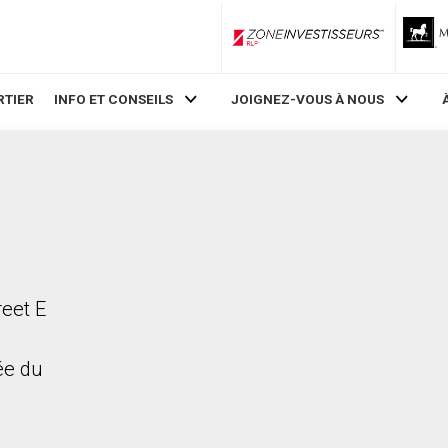
ZoneInvestisseurs RLP
RTIER
INFO ET CONSEILS
JOIGNEZ-VOUS À NOUS
reet E
rée du