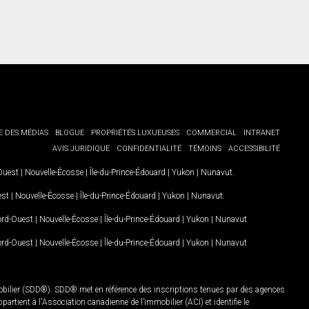
E DES MÉDIAS
BLOGUE
PROPRIÉTÉS LUXUEUSES
COMMERCIAL
INTRANET
AVIS JURIDIQUE
CONFIDENTIALITÉ
TÉMOINS
ACCESSIBILITÉ
-Ouest
|
Nouvelle-Écosse
|
Île-du-Prince-Édouard
|
Yukon
|
Nunavut
.
est
|
Nouvelle-Écosse
|
Île-du-Prince-Édouard
|
Yukon
|
Nunavut
.
Nord-Ouest
|
Nouvelle-Écosse
|
Île-du-Prince-Édouard
|
Yukon
|
Nunavut
Nord-Ouest
|
Nouvelle-Écosse
|
Île-du-Prince-Édouard
|
Yukon
|
Nunavut
mobilier (SDD®). SDD® met en référence des inscriptions tenues par des agences
rtient à l'Association canadienne de l’immobilier (ACI) et identifie le