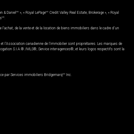
on & Daniel
MD
», « Royal LePage
MD
Credit Valley Real Estate, Brokerage », « Royal
es
MD
.
chat, de la vente et de la location de biens immobiliers dans le cadre d'un
Association canadienne de l’immobilier sont propriétaires. Les marques de
ation S.I.A.® /MLS®, Service inter-agences®, et leurs logos respectifs sont la
nce par Services immobiliers Bridgemarq
MD
Inc.