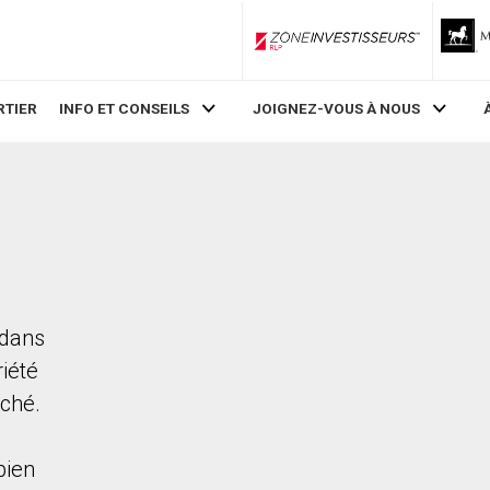
ZoneInvestisseurs RLP
RTIER
INFO ET CONSEILS
JOIGNEZ-VOUS À NOUS
 dans
riété
rché.
bien