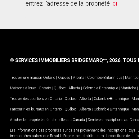
entrez l'adresse de la propriété
ici
.
© SERVICES IMMOBILIERS BRIDGEMARQ
, 2026.
TOUS D
MD
Trouver une maison
Ontario
|
Québec
|
Alberta
|
Colombie-Britannique
|
Manitob
Maisons à louer -
Ontario
|
Québec
|
Alberta
|
Colombie-Britannique
|
Manitoba
|
Trouver des courtiers en
Ontario
|
Québec
|
Alberta
|
Colombie-Britannique
|
Man
Parcourir les bureaux en
Ontario
|
Québec
|
Alberta
|
Colombie-Britannique
|
Man
Afficher les propriétés résidentielles au Canada
|
Dernières inscriptions au Cana
Les informations des propriétés sur ce site proviennent des inscriptions Royal 
immobilières autres que Royal LePage et ses distributeurs. L'exactitude de l'info