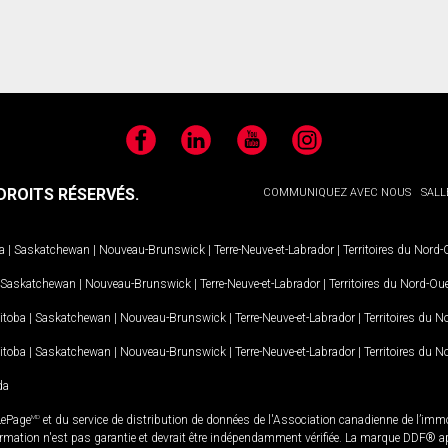
Facebook
LinkedIn
YouTube
Instagram
ROITS RÉSERVÉS.
COMMUNIQUEZ AVEC NOUS
SALL
a
|
Saskatchewan
|
Nouveau-Brunswick
|
Terre-Neuve-et-Labrador
|
Territoires du Nord
Saskatchewan
|
Nouveau-Brunswick
|
Terre-Neuve-et-Labrador
|
Territoires du Nord-Ou
itoba
|
Saskatchewan
|
Nouveau-Brunswick
|
Terre-Neuve-et-Labrador
|
Territoires du 
itoba
|
Saskatchewan
|
Nouveau-Brunswick
|
Terre-Neuve-et-Labrador
|
Territoires du 
da
LePage
MD
et du service de distribution de données de l'Association canadienne de l’im
rmation n'est pas garantie et devrait être indépendamment vérifiée. La marque DDF® appa