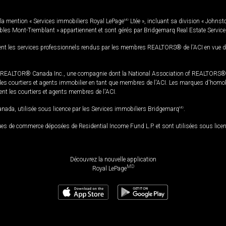
la mention « Services immobiliers Royal LePage
MD
Ltée », incluant sa division « Johnst
bles Mont-Tremblant » appartiennent et sont gérés par Bridgemarq Real Estate Servic
 les services professionnels rendus par les membres REALTORS® de l'ACI en vue de l'a
TOR® Canada Inc., une compagnie dont la National Association of REALTORS® et l'
s courtiers et agents immobilier en tant que membres de l'ACI. Les marques d'homolog
ssent les courtiers et agents membres de l'ACI.
da, utilisée sous licence par les Services immobiliers Bridgemarq
MD
.
s de commerce déposées de Residential Income Fund L.P. et sont utilisées sous lice
Découvrez la nouvelle application
MD
Royal LePage