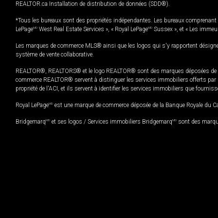
REALTOR.ca Installation de distribution de données (SDD®).
*Tous les bureaux sont des propriétés indépendantes. Les bureaux comprenant 
LePage
MD
West Real Estate Services », « Royal LePage
MD
Sussex », et « Les immeu
Les marques de commerce MLS® ainsi que les logos qui s'y rapportent désignent
système de vente collaborative.
REALTOR®, REALTORS® et le logo REALTOR® sont des marques déposées de REAL
commerce REALTOR® servent à distinguer les services immobiliers offerts par le
propriété de l'ACI, et ils servent à identifier les services immobiliers que fourni
Royal LePage
MD
est une marque de commerce déposée de la Banque Royale du Cana
Bridgemarq
MD
et ses logos / Services immobiliers Bridgemarq
MD
sont des marque