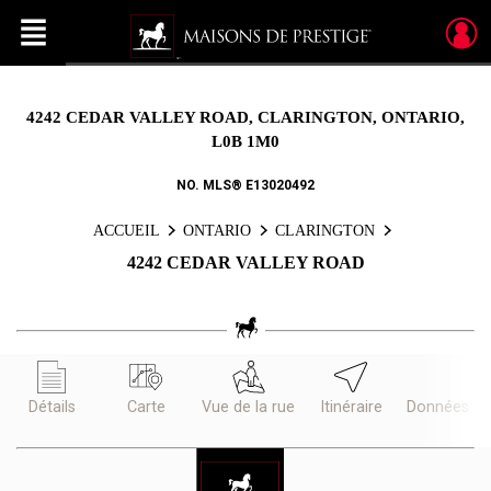
Menu
Live
En Direct
4242 CEDAR VALLEY ROAD, CLARINGTON, ONTARIO,
L0B 1M0
NO. MLS® E13020492
ACCUEIL
ONTARIO
CLARINGTON
4242 CEDAR VALLEY ROAD
Détails
Carte
Vue de la rue
Itinéraire
Données d