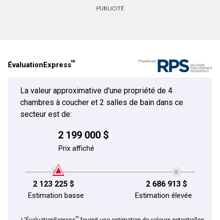
PUBLICITÉ
Prénom
et
Nom
Courriel
MC
ÉvaluationExpress
Téléphone
(Optionnel)
La valeur approximative d'une propriété de 4
Message
chambres à coucher et 2 salles de bain dans ce
secteur est de:
2 199 000 $
Prix affiché
2 123 225 $
2 686 913 $
Estimation basse
Estimation élevée
MC
L'ÉvaluationExpress
fournit une estimation de valeurs potentielles