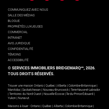
COMMUNIQUEZ AVEC NOUS
SALLE DES MÉDIAS
BLOGUE
PROPRIÉTÉS LUXUEUSES
COMMERCIAL
INTRANET
AVIS JURIDIQUE
CONFIDENTIALITÉ
TÉMOINS
ACCESSIBILITÉ
© SERVICES IMMOBILIERS BRIDGEMARQ
, 2026.
MD
TOUS DROITS RÉSERVÉS.
Trouver une maison
Ontario
|
Québec
|
Alberta
|
Colombie-Britannique
|
Manitoba
|
Saskatchewan
|
Nouveau-Brunswick
|
Terre-Neuve-et-Labrador
|
Territoires du Nord-Ouest
|
Nouvelle-Écosse
|
Île-du-Prince-Édouard
|
Yukon
|
Nunavut
.
Maisons à louer -
Ontario
|
Québec
|
Alberta
|
Colombie-Britannique
|