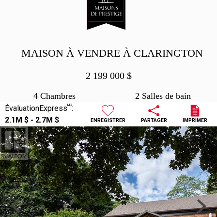
MAISON À VENDRE À CLARINGTON
2 199 000
$
4 Chambres
2 Salles de bain
MC
ÉvaluationExpress
:
2.1M $ - 2.7M $
ENREGISTRER
PARTAGER
IMPRIMER
Previous
Next