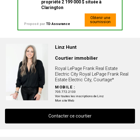
propriété 2 199 000 $ située à
Clarington
Obtenir une
soumission
Proposé par
TD Assurance
Linz Hunt
Courtier immobilier
Royal LePage Frank Real Estate
Electric City Royal LePage Frank Real
Estate Electric City, Courtage*
MOBILE :
705.772.2133
Voir toutes les inscriptions de Linz
Mon site Web
Contacter ce courtier
Contacter ce courtier