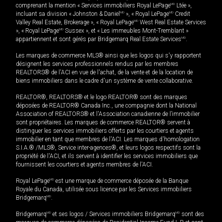
comprenant la mention « Services immobiliers Royal LePage
MD
Ltée »,
incluant sa division « Johnston & Daniel
MD
», « Royal LePage
MD
Credit
Valley Real Estate, Brokerage », « Royal LePage
MD
West Real Estate Services
», « Royal LePage
MD
Sussex », et « Les immeubles Mont-Tremblant »
appartiennent et sont gérés par Bridgemarq Real Estate Services
MD
.
Les marques de commerce MLS® ainsi que les logos qui s'y rapportent
désignent les services professionnels rendus par les membres
REALTORS® de l'ACI en vue de l'achat, de la vente et de la location de
biens immobiliers dans le cadre d'un système de vente collaborative.
REALTOR®, REALTORS® et le logo REALTOR® sont des marques
déposées de REALTOR® Canada Inc., une compagnie dont la National
Association of REALTORS® et l'Association canadienne de l’immobilier
sont propriétaires. Les marques de commerce REALTOR® servent à
distinguer les services immobiliers offerts par les courtiers et agents
immobilier en tant que membres de l'ACI. Les marques d'homologation
S.I.A.® /MLS®, Service inter-agences®, et leurs logos respectifs sont la
propriété de l'ACI, et ils servent à identifier les services immobiliers que
fournissent les courtiers et agents membres de l'ACI.
Royal LePage
MD
est une marque de commerce déposée de la Banque
Royale du Canada, utilisée sous licence par les Services immobiliers
Bridgemarq
MD
.
Bridgemarq
MD
et ses logos / Services immobiliers Bridgemarq
MD
sont des