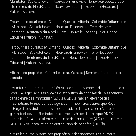
Manitoba
|
Saskatchewan
|
Nouveau-Brunswick
|
Terre-Neuve-et-Labrador
|
Territoires du Nord-Ouest
|
Nouvelle-Écosse
|
Île-du-Prince-Édouard
|
Yukon
|
Nunavut
.
Trouver des courtiers en
Ontario
|
Québec
|
Alberta
|
Colombie-Britannique
|
Manitoba
|
Saskatchewan
|
Nouveau-Brunswick
|
Terre-Neuve-et-
Labrador
|
Territoires du Nord-Ouest
|
Nouvelle-Écosse
|
Île-du-Prince-
Édouard
|
Yukon
|
Nunavut
Parcourir les bureaux en
Ontario
|
Québec
|
Alberta
|
Colombie-Britannique
|
Manitoba
|
Saskatchewan
|
Nouveau-Brunswick
|
Terre-Neuve-et-
Labrador
|
Territoires du Nord-Ouest
|
Nouvelle-Écosse
|
Île-du-Prince-
Édouard
|
Yukon
|
Nunavut
Afficher les propriétés résidentielles au Canada
|
Dernières inscriptions au
Canada
Les informations des propriétés sur ce site proviennent des inscriptions
Royal LePage
MD
et du service de distribution de données de l'Association
canadienne de l’immobilier (SDD®). SDD® met en référence des
inscriptions tenues par des agences immobilières autres que Royal
LePage et ses distributeurs. L'exactitude de l'information n'est pas
garantie et devrait être indépendamment vérifiée. La marque DDF®
appartient à l'Association canadienne de l’immobilier (ACI) et identifie le
REALTOR.ca Installation de distribution de données (SDD®).
*Tous les bureaux sont des propriétés indépendantes. Les bureaux